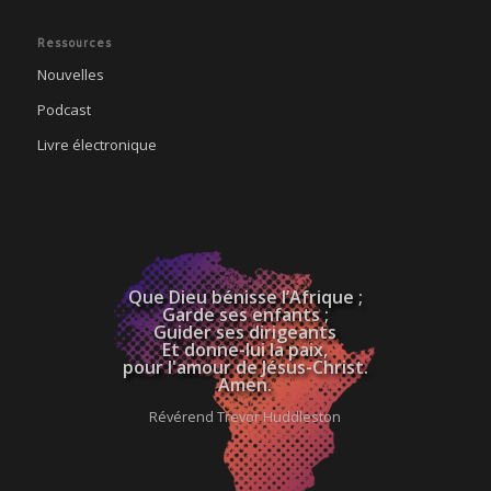
Ressources
Nouvelles
Podcast
Livre électronique
Que Dieu bénisse l’Afrique ;
Garde ses enfants ;
Guider ses dirigeants
Et donne-lui la paix,
pour l'amour de Jésus-Christ.
Amen.
Révérend Trevor Huddleston