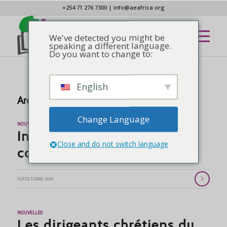
+254 71 276 7300
|
info@aeafrica.org
We've detected you might be
speaking a different language.
Do you want to change to:
English
Archive d’étiquettes pour :
Jubilé
Change Language
NOUVELLES
Inscription en ligne à la
Close and do not switch language
consultation jubilé de l'AEA
1ER OCTOBRE 2016
NOUVELLES
Les dirigeants chrétiens du