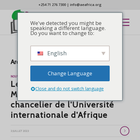
+254 71 276 7300
|
info@aeafrica.org
We've detected you might be
speaking a different language.
Do you want to change to:
English
Archive d’étiquettes pour :
Kenya
Change Language
NOUVELLES
Le Dr Maître Oboletswe
Close and do not switch language
Matlhaope nommé
chancelier de l'Université
internationale d'Afrique
3 JUILLET 2023