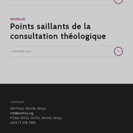
NOUVELLES
Points saillants de la
consultation théologique
7 DÉCEMBRE 2016
Contact
AEA Plaza, Nairobi, Kenya
info@aeafrica.org
POBox 49332, 00100, Nairobi, Kenya
+254 71 276 7300