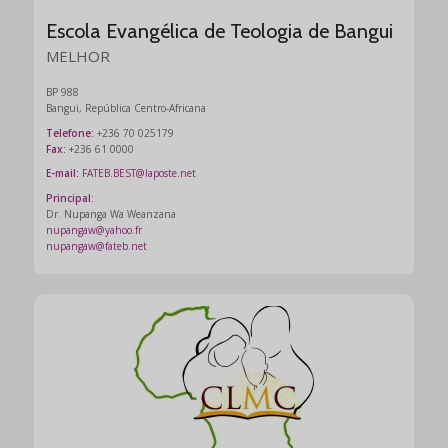
Escola Evangélica de Teologia de Bangui
MELHOR
BP 988
Bangui, República Centro-Africana
Telefone:
+236 70 025179
Fax:
+236 61 0000
E-mail:
FATEB.BEST@laposte.net
Principal:
Dr. Nupanga Wa Weanzana
nupangaw@yahoo.fr
nupangaw@fateb.net