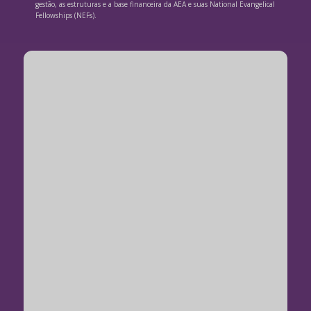
gestão, as estruturas e a base financeira da AEA e suas National Evangelical
Fellowships (NEFs).