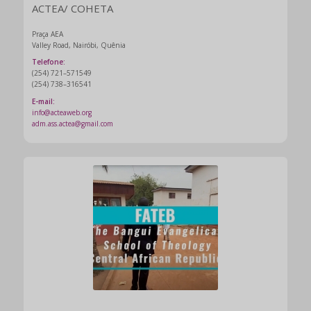
ACTEA/ COHETA
Praça AEA
Valley Road, Nairóbi, Quênia
Telefone:
(254) 721–571549
(254) 738–316541
E-mail:
info@acteaweb.org
adm.ass.actea@gmail.com