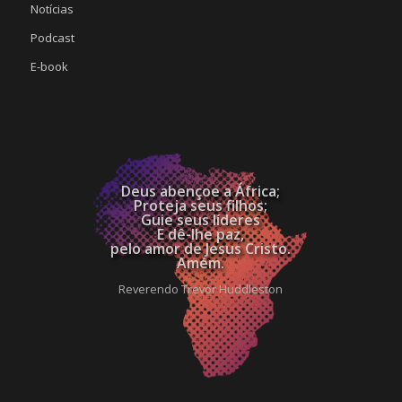
Notícias
Podcast
E-book
Deus abençoe a África;
Proteja seus filhos;
Guie seus líderes
E dê-lhe paz,
pelo amor de Jesus Cristo.
Amém.
Reverendo Trevor Huddleston