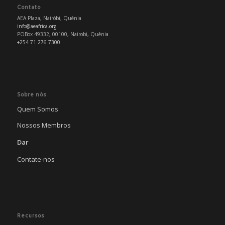
Contato
AEA Plaza, Nairóbi, Quênia
info@aeafrica.org
POBox 49332, 00100, Nairobi, Quênia
+254 71 276 7300
Sobre nós
Quem Somos
Nossos Membros
Dar
Contate-nos
Recursos