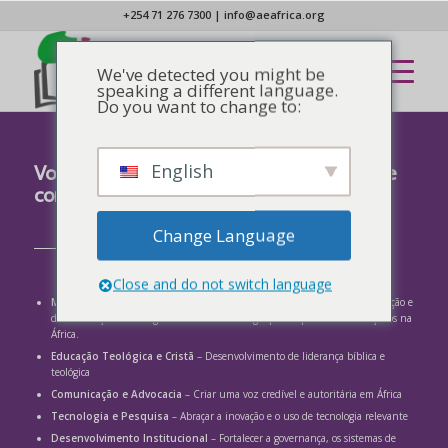
+254 71 276 7300
|
info@aeafrica.org
We've detected you might be
speaking a different language.
Do you want to change to:
English
Você pode indicar sua doação na seção de
comentários:
Change Language
Close and do not switch language
Missão Integral
– Transformação de vidas na África por meio da proclamação e
demonstração do evangelho e do alcance de grupos de povos não alcançados na
África.
Educação Teológica e Cristã
– Desenvolvimento de liderança bíblica e
teológica
Comunicação e Advocacia
– Criar uma voz credível e autoritária em África
Tecnologia e Pesquisa
– Abraçar a inovação e o uso de tecnologia relevante
Desenvolvimento Institucional
– Fortalecer a governança, os sistemas de