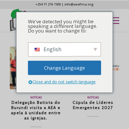
+254 71 276 7300
|
info@aeafrica.org
We've detected you might be
speaking a different language.
Do you want to change to:
English
Change Language
Close and do not switch language
NOTÍCIAS
NOTÍCIAS
Delegação Batista do
Cúpula de Líderes
Burundi visita a AEA e
Emergentes 2027
apela à unidade entre
as igrejas.