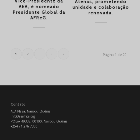
Vice-Presidente da
Atenas, prometendo
AEA, é nomeado
unidade e colaboração
Presidente Global da
renovada.
AFReG.
1
2
3
›
»
Página 1 de 20
Contato
AEA Plaza, Nairóbi, Quênia
info@aeafrica.org
POBox 49332, 00100, Nairobi, Quênia
+254 71 276 7300