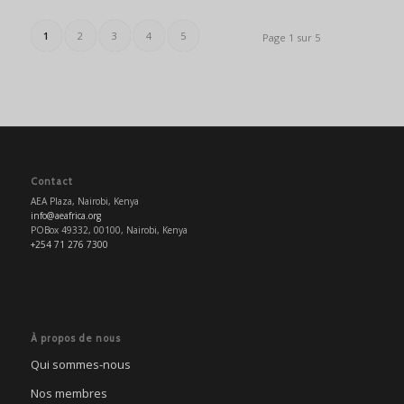
1
2
3
4
5
Page 1 sur 5
Contact
AEA Plaza, Nairobi, Kenya
info@aeafrica.org
POBox 49332, 00100, Nairobi, Kenya
+254 71 276 7300
À propos de nous
Qui sommes-nous
Nos membres