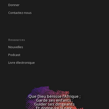
Donner
Contactez-nous
Ressources
Nouvelles
Podcast
Livre électronique
Que Dieu bénisse l’Afrique ;
Garde ses enfants ;
Guider ses dirigeants
Et donne-lui la paix,