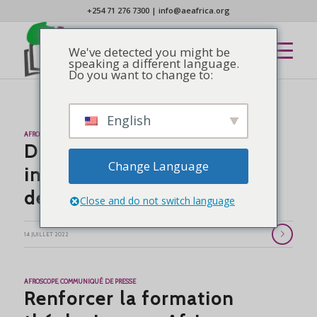
+254 71 276 7300
|
info@aeafrica.org
We've detected you might be
speaking a different language.
Do you want to change to:
English
AFROSCOPE
Discours de la Journée
Change Language
inaugurale des partenaires
de l'AEA
Close and do not switch language
14 JUILLET 2022
AFROSCOPE
,
COMMUNIQUÉ DE PRESSE
Renforcer la formation