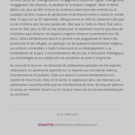
La vision porte sur l'évangélisation, l'engagement auprès de l'Église, l'évangélisme,
l'engagement des alliances, le plaidoyer et la mission intégrale. Selon la World
Watch List, plus de 360 millions de chrétiens vivent dans des endroits où ils
subissent de forts niveaux de persécution et de discrimination à travers le monde.
Avec 19 pays sur les 50 répertoriés, l'Afrique arrive en tête du classement des pays
où les chrétiens sont les plus persécutés. Bien que la Corée du Nord, État reclus,
arrive en tête, pour la 20e année consécutive, le classement montre que dans de
nombreux pays africains, les croyants craignent d'exercer ouvertement leur foi.
Ainsi, l'AEA a délibérément donné la priorité à des programmes en faveur des
prisonniers et des réfugiés, au plaidoyer sur les questions d'extrémisme religieux,
aux enfants vulnérables, à l'aide humanitaire et au développement, à la
consolidation de la paix, à l'autonomisation des jeunes, à l'éducation théologique,
aux technologies et aux médias afin de concrétiser sa vision à long terme.
Au cours de la réunion, les domaines de collaboration possibles ont été explorés,
notamment un partenariat potentiel sur la réponse aux victimes de violence,
d’extrémisme et d’injustices, l’aide aux besoins humains fondamentaux en
matière de nourriture, d’eau et de santé, la coopération dans nos réponses aux
catastrophes naturelles telles que les tremblements de terre, les criquets pèlerins
et autres, en mettant l’accent sur le travail à travers les structures ecclésiastiques
du continent.
26 OCTOBRE 2022
ETIQUETTES :
PARTENARIATS
,
AFRIQUE DU SUD