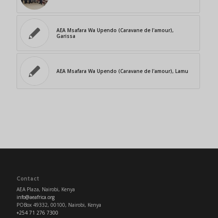
AEA Msafara Wa Upendo (Caravane de l'amour),
Garissa
AEA Msafara Wa Upendo (Caravane de l'amour), Lamu
Contact
AEA Plaza, Nairobi, Kenya
info@aeafrica.org
POBox 49332, 00100, Nairobi, Kenya
+254 71 276 7300