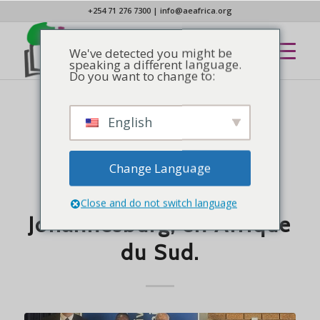
+254 71 276 7300
|
info@aeafrica.org
We've detected you might be
speaking a different language.
Do you want to change to:
English
NOUVELLES
L'AEA s'entretient avec
Barnabas Aid
Change Language
International à
Close and do not switch language
Johannesburg, en Afrique
du Sud.