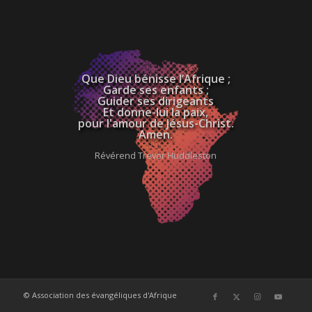
Que Dieu bénisse l’Afrique ;
Garde ses enfants ;
Guider ses dirigeants
Et donne-lui la paix,
pour l'amour de Jésus-Christ.
Amen.
Révérend Trevor Huddleston
© Association des évangéliques d'Afrique