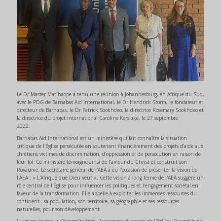
Le Dr Master Matlhaope a tenu une réunion à Johannesburg, en Afrique du Sud,
avec le PDG de Barnabas Aid International, le Dr Hendrick Storm, le fondateur et
directeur de Barnabas, le Dr Patrick Sookhdeo, la directrice Rosemary Sookhdeo et
la directrice du projet international Caroline Kerslake, le 27 septembre
2022.
Barnabas Aid International est un ministère qui fait connaître la situation
critique de l'Église persécutée en soutenant financièrement des projets d'aide aux
chrétiens victimes de discrimination, d'oppression et de persécution en raison de
leur foi. Ce ministère témoigne ainsi de l'amour du Christ et construit son
Royaume. Le secrétaire général de l'AEA a eu l'occasion de présenter la vision de
l'AEA : « L'Afrique que Dieu veut ». Cette vision à long terme de l'AEA suggère un
rôle central de l'Église pour influencer les politiques et l'engagement sociétal en
faveur de la transformation. Elle appelle à exploiter les immenses ressources du
continent : sa population, son territoire, sa géographie et ses ressources
naturelles, pour son développement.