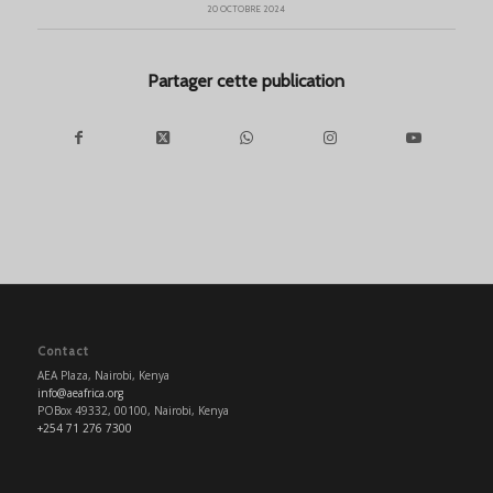
20 OCTOBRE 2024
Partager cette publication
Contact
AEA Plaza, Nairobi, Kenya
info@aeafrica.org
POBox 49332, 00100, Nairobi, Kenya
+254 71 276 7300