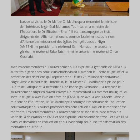
Lors de sa visite, le Dr Maître O. Matlhaope a rencontré le ministre
de l'Intérieur, le général Mohamed Toumba, et la ministre de
l'Éducation, le Dr Elisabeth Sherif. Il était accompagné de trois
dirigeants de l'Alliance nationale, connue localement sous le nom
d'Alliance des missions et des églises évangéliques du Niger
(AMEEN) : le président, le révérend Sani Nomaou ; le secrétaire
général, le révérend Sabo Batchiri ; et le trésorier, le révérend Omar
Gounabi.
Avec les deux membres du gouvernement, il a exprimé la gratitude de l'AEA aux
autorités nigériennes pour leurs efforts visant à garantir la liberté religieuse et la
protection des chrétiens qui représentent 1% des 25 millions d'habitants du
Niger. Avec le ministre de l'Intérieur, le Dr Master O. Matlhaope a plaidé pour
l'unité de l'Afrique et la nécessité d'une bonne gouvernance. Il a remercié le
gouvernement nigérien d'avoir envoyé un représentant au sommet inaugural du
secteur religieux avec l'Union africaine (FASAU), en avril à Addis-Abeba. Avec le
ministre de l'Éducation, le Dr Matlhaope a souligné l'importance de l'éducation
pour s'attaquer aux causes profondes des défis actuels auxquels le continent est
confronté. Les deux membres du gouvernement se sont réjouis de recevoir la
visite de la délégation de l'AEA et ont exprimé leur volonté de travailler avec l'AEA
dans les domaines de l'éducation et du leadership pour une transformation des
mentalités en Afrique.