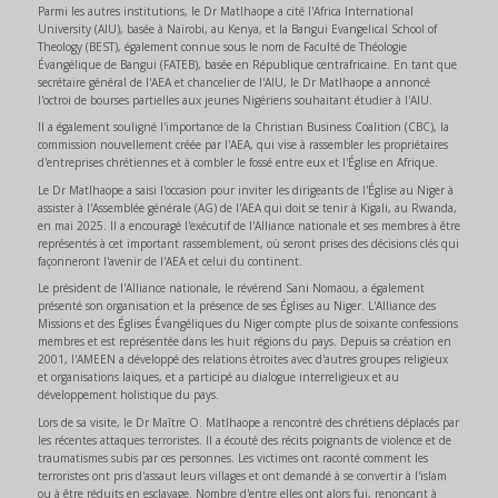
Parmi les autres institutions, le Dr Matlhaope a cité l'Africa International
University (AIU), basée à Nairobi, au Kenya, et la Bangui Evangelical School of
Theology (BEST), également connue sous le nom de Faculté de Théologie
Évangélique de Bangui (FATEB), basée en République centrafricaine. En tant que
secrétaire général de l'AEA et chancelier de l'AIU, le Dr Matlhaope a annoncé
l'octroi de bourses partielles aux jeunes Nigériens souhaitant étudier à l'AIU.
Il a également souligné l'importance de la Christian Business Coalition (CBC), la
commission nouvellement créée par l'AEA, qui vise à rassembler les propriétaires
d'entreprises chrétiennes et à combler le fossé entre eux et l'Église en Afrique.
Le Dr Matlhaope a saisi l'occasion pour inviter les dirigeants de l'Église au Niger à
assister à l'Assemblée générale (AG) de l'AEA qui doit se tenir à Kigali, au Rwanda,
en mai 2025. Il a encouragé l'exécutif de l'Alliance nationale et ses membres à être
représentés à cet important rassemblement, où seront prises des décisions clés qui
façonneront l'avenir de l'AEA et celui du continent.
Le président de l'Alliance nationale, le révérend Sani Nomaou, a également
présenté son organisation et la présence de ses Églises au Niger. L'Alliance des
Missions et des Églises Évangéliques du Niger compte plus de soixante confessions
membres et est représentée dans les huit régions du pays. Depuis sa création en
2001, l'AMEEN a développé des relations étroites avec d'autres groupes religieux
et organisations laïques, et a participé au dialogue interreligieux et au
développement holistique du pays.
Lors de sa visite, le Dr Maître O. Matlhaope a rencontré des chrétiens déplacés par
les récentes attaques terroristes. Il a écouté des récits poignants de violence et de
traumatismes subis par ces personnes. Les victimes ont raconté comment les
terroristes ont pris d'assaut leurs villages et ont demandé à se convertir à l'islam
ou à être réduits en esclavage. Nombre d'entre elles ont alors fui, renonçant à