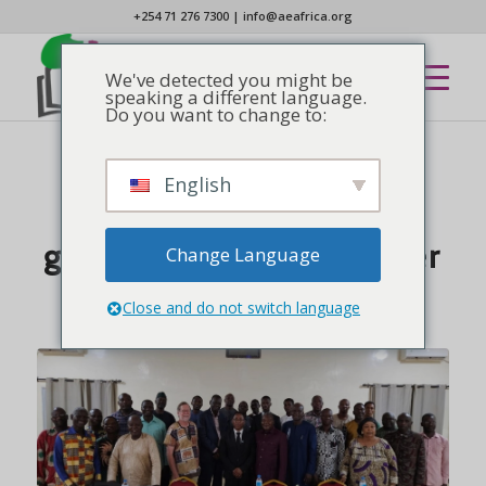
+254 71 276 7300
|
info@aeafrica.org
We've detected you might be
speaking a different language.
Do you want to change to:
English
EN VEDETTE
,
NOUVELLES
Visite du secrétaire
général de l'AEA au Niger
Change Language
Close and do not switch language