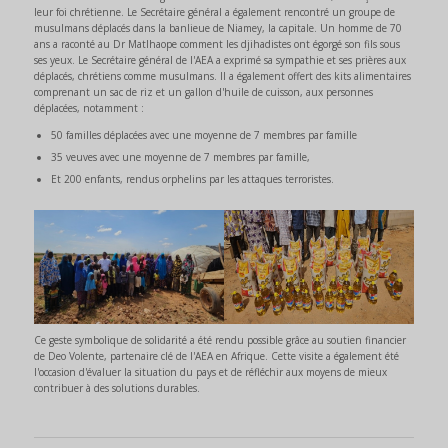
leur foi chrétienne. Le Secrétaire général a également rencontré un groupe de
musulmans déplacés dans la banlieue de Niamey, la capitale. Un homme de 70
ans a raconté au Dr Matlhaope comment les djihadistes ont égorgé son fils sous
ses yeux. Le Secrétaire général de l'AEA a exprimé sa sympathie et ses prières aux
déplacés, chrétiens comme musulmans. Il a également offert des kits alimentaires
comprenant un sac de riz et un gallon d'huile de cuisson, aux personnes
déplacées, notamment :
50 familles déplacées avec une moyenne de 7 membres par famille
35 veuves avec une moyenne de 7 membres par famille,
Et 200 enfants, rendus orphelins par les attaques terroristes.
Ce geste symbolique de solidarité a été rendu possible grâce au soutien financier
de Deo Volente, partenaire clé de l'AEA en Afrique. Cette visite a également été
l'occasion d'évaluer la situation du pays et de réfléchir aux moyens de mieux
contribuer à des solutions durables.