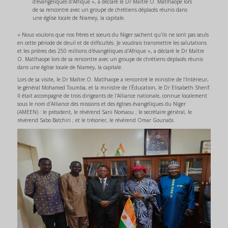
d'évangéliques d'Afrique », a déclaré le Dr Maître O. Matlhaope lors
de sa rencontre avec un groupe de chrétiens déplacés réunis dans
une église locale de Niamey, la capitale.
« Nous voulons que nos frères et sœurs du Niger sachent qu'ils ne sont pas seuls
en cette période de deuil et de difficultés. Je voudrais transmettre les salutations
et les prières des 250 millions d'évangéliques d'Afrique », a déclaré le Dr Maître
O. Matlhaope lors de sa rencontre avec un groupe de chrétiens déplacés réunis
dans une église locale de Niamey, la capitale.
Lors de sa visite, le Dr Maître O. Matlhaope a rencontré le ministre de l'Intérieur,
le général Mohamed Toumba, et la ministre de l'Éducation, le Dr Elisabeth Sherif.
Il était accompagné de trois dirigeants de l'Alliance nationale, connue localement
sous le nom d'Alliance des missions et des églises évangéliques du Niger
(AMEEN) : le président, le révérend Sani Nomaou ; le secrétaire général, le
révérend Sabo Batchiri ; et le trésorier, le révérend Omar Gounabi.