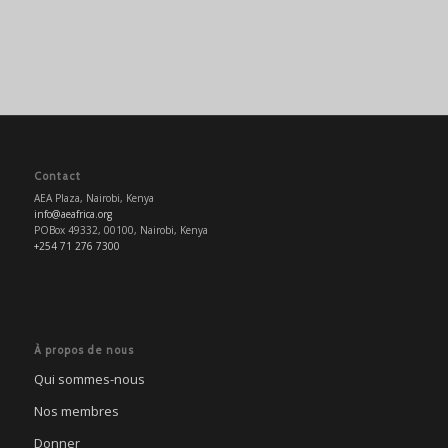
Contact
AEA Plaza, Nairobi, Kenya
info@aeafrica.org
POBox 49332, 00100, Nairobi, Kenya
+254 71 276 7300
À propos de nous
Qui sommes-nous
Nos membres
Donner