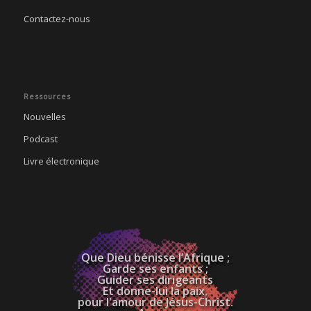
Contactez-nous
Ressources
Nouvelles
Podcast
Livre électronique
Que Dieu bénisse l’Afrique ;
Garde ses enfants ;
Guider ses dirigeants
Et donne-lui la paix,
pour l'amour de Jésus-Christ.