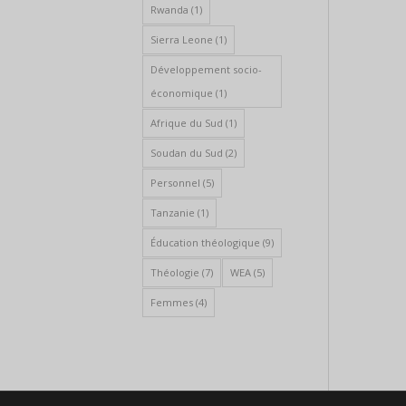
Rwanda
(1)
Sierra Leone
(1)
Développement socio-
économique
(1)
Afrique du Sud
(1)
Soudan du Sud
(2)
Personnel
(5)
Tanzanie
(1)
Éducation théologique
(9)
Théologie
(7)
WEA
(5)
Femmes
(4)