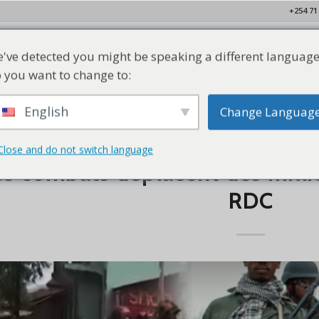
+254 71
've detected you might be speaking a different language
ison
Qui sommes-nous
Nos membres
Ressources
Conta
 you want to change to:
English
Change Languag
Close and do not switch language
EN VEDETTE
,
NOUVELLES
es combats déplacent des milli
RDC