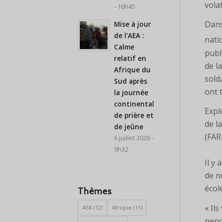
volat
- 16h45
Dans
Mise à jour
de l'AEA :
nati
Calme
publ
relatif en
de l
Afrique du
sold
Sud après
ont 
la journée
continentale
Expl
de prière et
de l
de jeûne
(FAR
6 juillet 2026 -
9h32
Il y
de n
écol
Thèmes
« Il
AEA
(12)
Afrique
(11)
penda