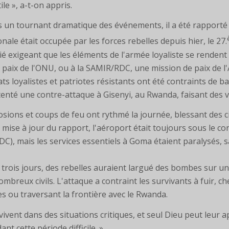
ile », a-t-on appris.
 un tournant dramatique des événements, il a été rapporté qu
onale était occupée par les forces rebelles depuis hier, le 27.
ié exigeant que les éléments de l'armée loyaliste se renden
a paix de l'ONU, ou à la SAMIR/RDC, une mission de paix de l
ats loyalistes et patriotes résistants ont été contraints de ba
tenté une contre-attaque à Gisenyi, au Rwanda, faisant des vic
osions et coups de feu ont rythmé la journée, blessant des c
a mise à jour du rapport, l'aéroport était toujours sous le 
DC), mais les services essentiels à Goma étaient paralysés, san
 a trois jours, des rebelles auraient largué des bombes sur 
ombreux civils. L'attaque a contraint les survivants à fuir, c
es ou traversant la frontière avec le Rwanda.
s vivent dans des situations critiques, et seul Dieu peut leur 
nt cette période difficile. »