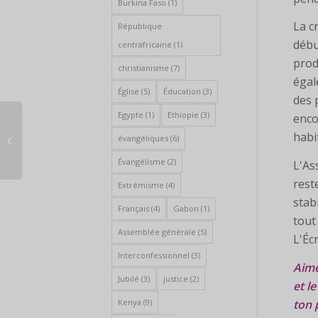
Burkina Faso
(1)
La c
République
débu
centrafricaine
(1)
prod
christianisme
(7)
égal
Église
(5)
Éducation
(3)
des 
Egypte
(1)
Ethiopie
(3)
enco
Demande de prière
urgente pour la
habi
évangéliques
(6)
République
Évangélisme
(2)
démocratique du
L'As
Congo
rest
Extrémisme
(4)
stab
Français
(4)
Gabon
(1)
tout
Assemblée générale
(5)
L'Éc
Interconfessionnel
(3)
Aime
Jubilé
(3)
justice
(2)
et l
ton 
Kenya
(9)