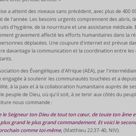
rise a atteint des niveaux sans précédent, avec plus de 400 
t de l'année. Les besoins urgents comprennent des abris, de l
uits d'hygiène, de la nourriture et une assistance médicale.
ement gravement affecté les efforts humanitaires dans la rég
personnes déplacées. Une coupure d'internet est prévue dans
re davantage la communication et la coordination entre les 
tants.
sociation des Évangéliques d'Afrique (AEA), par l'intermédiai
e engagée à soutenir les communautés touchées et a depuis la
ilité, à la paix et à la collaboration humanitaire auprès de se
 le peuple de Dieu, où qu'il soit, à se tenir aux côtés du peupl
riture nous commande :
 le Seigneur ton Dieu de tout ton cœur, de toute ton âme et
e plus grand
le plus grand commandement
. Et voici le seco
prochain comme toi-même,
(Matthieu 22:37-40, NIV).