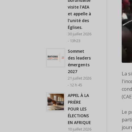
burundaise
visite l'AEA
et appelle à
l'unité des
Églises.
30 juillet 2026
- 13h23
Sommet
des leaders
émergents
2027
La s
21 juillet 2026
l'in
- 12 h 45
cond
APPEL À LA
(CAE
PRIÈRE
POUR LES
Le p
ÉLECTIONS
part
EN AFRIQUE
jour
10 juillet 2026