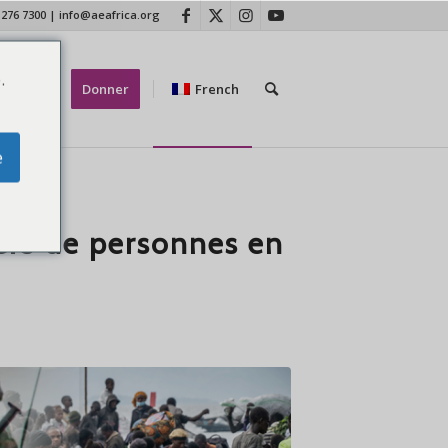
 276 7300
|
info@aeafrica.org
.
ctez-nous
Donner
French
e
ers de personnes en