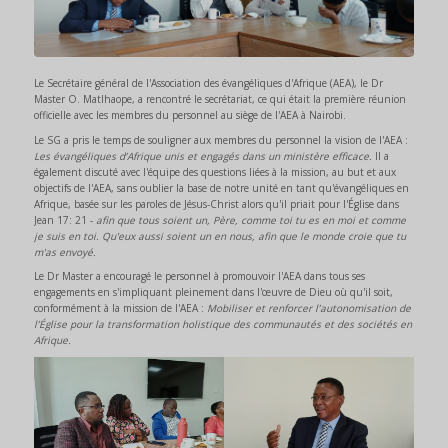
Le Secrétaire général de l'Association des évangéliques d'Afrique (AEA), le Dr
Master O. Matlhaope, a rencontré le secrétariat, ce qui était la première réunion
officielle avec les membres du personnel au siège de l'AEA à Nairobi.
Le SG a pris le temps de souligner aux membres du personnel la vision de l'AEA :
Les évangéliques d’Afrique unis et engagés dans un ministère efficace.
Il a
également discuté avec l'équipe des questions liées à la mission, au but et aux
objectifs de l'AEA, sans oublier la base de notre unité en tant qu'évangéliques en
Afrique, basée sur les paroles de Jésus-Christ alors qu'il priait pour l'Église dans
Jean 17: 21 -
afin que tous soient un, Père, comme toi tu es en moi et comme
je suis en toi. Qu'eux aussi soient un en nous, afin que le monde croie que tu
m'as envoyé.
Le Dr Master a encouragé le personnel à promouvoir l'AEA dans tous ses
engagements en s'impliquant pleinement dans l'œuvre de Dieu où qu'il soit,
conformément à la mission de l'AEA :
Mobiliser et renforcer l’autonomisation de
l’Église pour la transformation holistique des communautés et des sociétés en
Afrique.