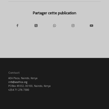
Partager cette publication
Contact
AEA Plaza, Nairobi, Kenya
info@aeafrica.org
POBox 49332, 00100, Nairobi, Kenya
+254 71 276 7300