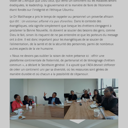
vision de
L'Afrique que Dieu veut
, qui verra un continent où les maladies seront
éradiquées, le leadership, la gouvernance et la manière de faire de l'économie
étant fondés sur l'intégrité et l'éthique Ubuntu.
Le Dr Matlhaope a pris le temps de rappeler au personnel un proverbe africain
qui dit :
Un estomac affamé n’a pas d’oreilles.
Dans le contexte des
évangéliques, cela signifie simplement que lorsque les chrétiens s'engagent à
proclamer la Bonne Nouvelle, ils doivent se soucier des besoins des gens, comme
Dieu le fait, sinon ils risquent de ne pas entendre ce que les porteurs du message
ont à dire. Il est donc important pour les évangéliques de se soucier de
l'alimentation, de la santé et de la sécurité des personnes, parmi de nombreux
autres aspects de la vie humaine.
« Nous ne devons pas oublier la raison de notre présence ici : offrir une
plateforme continentale de fraternité, de partenariat et de témoignage chrétien
commun », a déclaré le Secrétaire général. Il a ajouté que l'AEA devrait s'efforcer
de créer un continent uni par sa diversité, où les ressources sont gérées de
manière durable et où chacun a la possibilité de s'épanouir.