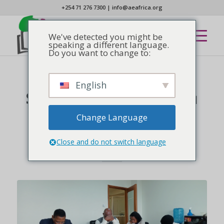
+254 71 276 7300
|
info@aeafrica.org
We've detected you might be
speaking a different language.
Do you want to change to:
English
EN VEDETTE
,
NOUVELLES
Si vous ne savez pas où
vous allez, vous
Change Language
n'arriverez jamais
Close and do not switch language