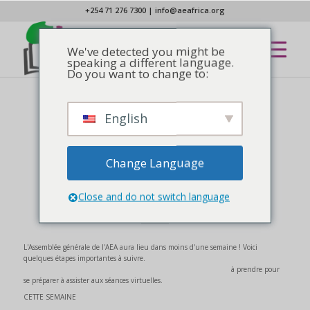
+254 71 276 7300
|
info@aeafrica.org
We've detected you might be
speaking a different language.
Do you want to change to:
English
COMMUNIQUÉ DE PRESSE
,
NOUVELLES
Préparatifs importants
pour assister à l'AG en
Change Language
ligne
Close and do not switch language
L'Assemblée générale de l'AEA aura lieu dans moins d'une semaine ! Voici
quelques étapes importantes à suivre.
à prendre pour
se préparer à assister aux séances virtuelles.
CETTE SEMAINE