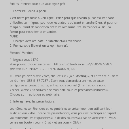
forfaits Internet pour que vous soyez prêt.
5. Porter l'AG dans la prière
C'est notre première AG en ligne ! Priez pour que chacun puisse assister, sans
difficultés techniques, pour que les orateurs puissent entendre Dieu, et pour un
temps puissant de connexion entre les communautés. Demandez à Dieu sa
faveur pour notre temps ensemble.
MARDI
1. Charger votre ordinateur, tablette et/ou téléphone.
2. Prenez votre Bible et un calepin (cahier).
Mercredi-Vendredi
1. Joignez-vous à l'AG
Vous pouvez cliquer sur ce lien : https://us02web.zoom.us/j/85851877287?
pwd=WXZ0ZUN4T25lRGluRlBLeDMwd0ZsQT09
Ou vous pouvez ouvrir Zoom, cliquez sur « Join Meeting », et entrez ce numéro
de réunion : 858 5187 7287 ; Zoom vous demandera un mot de passe.
La réponse est Jésus. Ensuite, entrez votre courriel (Email) et votre nom.
Cochez la case « Se souvenir de mon nom pour les prochaines réunions ».
Cliquez sur Inscription au webinaire.
2. Interagir avec les présentations.
Les hôtes, les conférenciers et les panélistes se présenteront en utilisant leur
audio et leur vidéo. Lors de ces présentations, vous pourrez participer en tapant
vos commentaires et questions à l'aide des boutons au bas de votre écran : Vous
verrez un bouton pour « Chat » et un pour « Q&A »