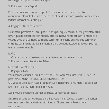
vous regardez, pour ne rien manquer !
3. Préparez-vous à l’appel.
Prévoyez où vous prendrez l'appel. Trouvez un endroit avec une bonne
connexion internet et le moins de bruits et de distractions possible. Achetez des
forfaits internet pour être prêt.
4. Engagez l’AG dans la prière.
C'est notre première AG en ligne ! Prions pour que chacun puisse y assister, qu'il
n'y ait pas de difficultés techniques, que les intervenants puissent entendre la
voix de Dieu et que nous puissions passer un moment privilégié de connexion
entre les communautés. Demandons à Dieu de nous accorder sa faveur pour ce
temps passé ensemble.
MARDI
1. Chargez votre ordinateur, votre tablette et/ou votre téléphone.
2. Prenez votre cahier et votre Bible.
MERCREDI-VENDREDI
1. Rejoignez l'AG
Vous pouvez cliquer sur ce lien : https://us02web.zoom.us/j/85851877287?
pwd=WXZ0ZUN4T25lRGluRlBLeDMwd0ZsQT09
Ou vous pouvez ouvrir Zoom, cliquer sur « Rejoindre la réunion » et saisir cet
identifiant de réunion : 858 5187 7287
Zoom vous demandera un mot de passe. La réponse est Jésus.
Saisissez ensuite votre adresse e-mail et votre nom. Cochez la case « Mémoriser
mon nom pour les prochaines réunions ». Cliquez sur « Rejoindre le
webinaire ».