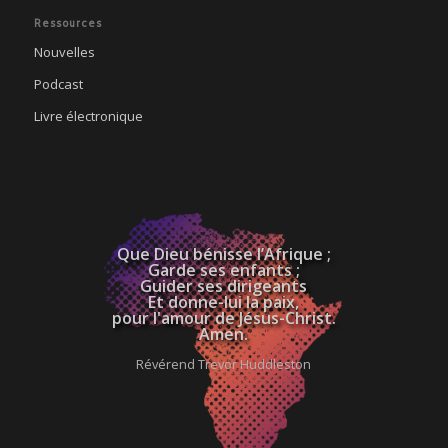
Ressources
Nouvelles
Podcast
Livre électronique
Que Dieu bénisse l’Afrique ;
Garde ses enfants ;
Guider ses dirigeants
Et donne-lui la paix,
pour l'amour de Jésus-Christ.
Amen.
Révérend Trevor Huddleston