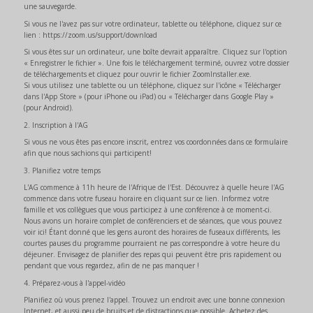
une sauvegarde.
Si vous ne l'avez pas sur votre ordinateur, tablette ou téléphone, cliquez sur ce
lien : https://zoom.us/support/download
Si vous êtes sur un ordinateur, une boîte devrait apparaître. Cliquez sur l'option
« Enregistrer le fichier ». Une fois le téléchargement terminé, ouvrez votre dossier
de téléchargements et cliquez pour ouvrir le fichier ZoomInstaller.exe.
Si vous utilisez une tablette ou un téléphone, cliquez sur l'icône « Télécharger
dans l'App Store » (pour iPhone ou iPad) ou « Télécharger dans Google Play »
(pour Android).
2. Inscription à l'AG
Si vous ne vous êtes pas encore inscrit, entrez vos coordonnées dans ce formulaire
afin que nous sachions qui participent!
3. Planifiez votre temps
L'AG commence à 11h heure de l'Afrique de l'Est. Découvrez à quelle heure l'AG
commence dans votre fuseau horaire en cliquant sur ce lien. Informez votre
famille et vos collègues que vous participez à une conférence à ce moment-ci.
Nous avons un horaire complet de conférenciers et de séances, que vous pouvez
voir ici! Étant donné que les gens auront des horaires de fuseaux différents, les
courtes pauses du programme pourraient ne pas correspondre à votre heure du
déjeuner. Envisagez de planifier des repas qui peuvent être pris rapidement ou
pendant que vous regardez, afin de ne pas manquer !
4. Préparez-vous à l'appel-vidéo
Planifiez où vous prenez l'appel. Trouvez un endroit avec une bonne connexion
Internet, et aussi peu de bruits et de distractions que possible. Achetez des