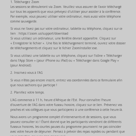
1. Téléchargez Zoom
Les sessions se dérouleront via Zoom. Veuillez vous assurer de l'avoir téléchargé
sur tous les appareils que vous prévoyez d'utiliser pour assister à la conférence.
Par exemple, vous pouvez utiliser votre ordinateur, mais aussi votre téléphone
comme sauvegarde.
Si vous ne l'avez pas sur votre ordinateur, tablette ou téléphone, cliquez sur ce
lien : https://zoom.us/support/download
Si vous utilisez un ordinateur, une fenêtre devrait apparaître. Cliquez sur
« Enregistrer le fichier ». Une fois le téléchargement terminé, ouvrez votre dossier
de téléchargements et cliquez sur le fichier ZoomInstaller.exe.
Si vous utilisez une tablette ou un téléphone, cliquez sur l’icône « Télécharger
dans l’App Store » (pour iPhone ou iPad) ou « Télécharger dans Google Play »
(pour Android).
2. Inscrivez-vous à l'AG
Si vous n'êtes pas encore inscrit, entrez vos coordonnées dans ce formulaire afin
que nous sachions qui participe !
2. Planifiez votre temps.
L'AG commence à 11 h, heure d'Afrique de l'Est. Pour connaître l'heure
d'ouverture de l'AG dans votre fuseau horaire, cliquez sur ce lien. Prévenez vos
proches et vos collègues que vous participerez à une conférence à cette heure-là.
Nous avons un programme complet d'intervenants et de sessions, que vous
pouvez consulter ici ! Étant donné que les participants viendront de différents
fuseaux horaires, les courtes pauses du programme pourraient ne pas coïncider
avec votre heure de déjeuner. Pensez à prévoir des repas rapides ou pendant que