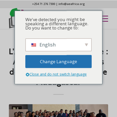
+254 71 276 7300
|
info@aeafrica.org
We've detected you might be
speaking a different language.
Do you want to change to:
English
NOUVELLES
L'Afrique que Dieu désire :
AEA SG s'engage auprès
Change Language
de l'Église évangélique de
Close and do not switch language
Madagascar