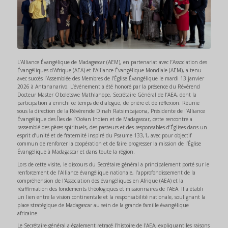
L’Alliance Évangélique de Madagascar (AEM), en partenariat avec l’Association des
Évangéliques d’Afrique (AEA) et l’Alliance Évangélique Mondiale (AEM), a tenu
avec succès l’Assemblée des Membres de l’Église Évangélique le mardi 13 janvier
2026 à Antananarivo. L’événement a été honoré par la présence du Révérend
Docteur Master Oboletswe Mathlahope, Secrétaire Général de l’AEA, dont la
participation a enrichi ce temps de dialogue, de prière et de réflexion. Réunie
sous la direction de la Révérende Dinah Ratsimbajaona, Présidente de l’Alliance
Évangélique des Îles de l’Océan Indien et de Madagascar, cette rencontre a
rassemblé des pères spirituels, des pasteurs et des responsables d’Églises dans un
esprit d’unité et de fraternité inspiré du Psaume 133,1, avec pour objectif
commun de renforcer la coopération et de faire progresser la mission de l’Église
Évangélique à Madagascar et dans toute la région.
Lors de cette visite, le discours du Secrétaire général a principalement porté sur le
renforcement de l'Alliance évangélique nationale, l'approfondissement de la
compréhension de l'Association des évangéliques en Afrique (AEA) et la
réaffirmation des fondements théologiques et missionnaires de l'AEA. Il a établi
un lien entre la vision continentale et la responsabilité nationale, soulignant la
place stratégique de Madagascar au sein de la grande famille évangélique
africaine.
Le Secrétaire général a également retracé l'histoire de l'AEA, expliquant les raisons