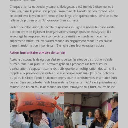
Chaque alliance nationale, y compris Madagascar, a été invitée à discerner et à
formuler, dans la prière, son propre programme de transformation contextuelle,
en accord avec la vision continentale plus large, afin qu'ensemble, l'Afrique puisse
refléter de plus en plus l'Afrique que Dieu souhaite.
Partant de cette vision, le Secrétaire général a souligné la nécessité d'une unité
d'action entre les Églises et les organisations évangéliques de Madagascar. Il a
encouragé les responsables à concevoir cette unité non seulement comme un
alignement structurel, mais aussi comme un engagement commun en faveur
d'une transformation inspirée par l'Évangile dans leur contexte national.
Action humanitaire et visite de terrain
Après le discours, la délégation s'est rendue sur les sites de distribution d'aide
humanitaire. Sur place, le Secrétaire général a prononcé un bref discours
d'exhortation, s'appuyant sur le récit biblique de la multiplication des pains. Il a
rappelé aux personnes présentes que si le peuple avait suivi Jésus pour obtenir
du pain, le Christ l'avait finalement repris pour le conduire vers le véritable Pain
de Vie. Dans ce contexte, l'aide humanitaire fournie par l'AEA a été présentée non
comme une fin en soi, mais comme un signe renvoyant au Christ, source de vie.