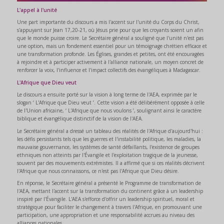
L'appel à l'unité
Une part importante du discours a mis l'accent sur l'unité du Corps du Christ,
s'appuyant sur Jean 17,20-21, où Jésus prie pour que les croyants soient un afin
que le monde puisse croire. Le Secrétaire général a souligné que l'unité n'est pas
une option, mais un fondement essentiel pour un témoignage chrétien efficace et
une transformation profonde. Les Églises, grandes et petites, ont été encouragées
à rejoindre et à participer activement à l'alliance nationale, un moyen concret de
renforcer la voix, l'influence et l'impact collectifs des évangéliques à Madagascar.
L'Afrique que Dieu veut
Le discours a ensuite porté sur la vision à long terme de l'AEA, exprimée par le
slogan ‘ L'Afrique que Dieu veut ’. Cette vision a été délibérément opposée à celle
de l'Union africaine, ‘ L'Afrique que nous voulons ’, soulignant ainsi le caractère
biblique et évangélique distinctif de la vision de l'AEA.
Le Secrétaire général a dressé un tableau des réalités de l'Afrique d'aujourd'hui :
les défis persistants tels que les guerres et l'instabilité politique, les maladies, la
mauvaise gouvernance, les systèmes de santé défaillants, l'existence de groupes
ethniques non atteints par l'Évangile et l'exploitation tragique de la jeunesse,
souvent par des mouvements extrémistes. Il a affirmé que si ces réalités décrivent
l'Afrique que nous connaissons, ce n'est pas l'Afrique que Dieu désire.
En réponse, le Secrétaire général a présenté le Programme de transformation de
l'AEA, mettant l'accent sur la transformation du continent grâce à un leadership
inspiré par l'Évangile. L'AEA s'efforce d'offrir un leadership spirituel, moral et
stratégique pour faciliter le changement à travers l'Afrique, en promouvant une
participation, une appropriation et une responsabilité accrues au niveau des
alliances nationales.