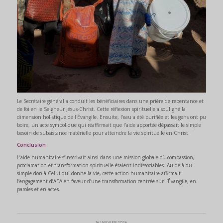
Le Secrétaire général a conduit les bénéficiaires dans une prière de repentance et
de foi en le Seigneur Jésus-Christ. Cette réflexion spirituelle a souligné la
dimension holistique de l'Évangile. Ensuite, l'eau a été purifiée et les gens ont pu
boire, un acte symbolique qui réaffirmait que l'aide apportée dépassait le simple
besoin de subsistance matérielle pour atteindre la vie spirituelle en Christ.
Conclusion
L’aide humanitaire s’inscrivait ainsi dans une mission globale où compassion,
proclamation et transformation spirituelle étaient indissociables. Au-delà du
simple don à Celui qui donne la vie, cette action humanitaire affirmait
l’engagement d’AEA en faveur d’une transformation centrée sur l’Évangile, en
paroles et en actes.
16 JANVIER 2026