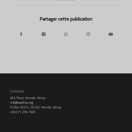
Partager cette publication
Contact
AEA Plaza, Nairobi, Kenya
info@aeafrica.org
POBox 49332, 00100, Nairobi, Kenya
+254 71 276 7300