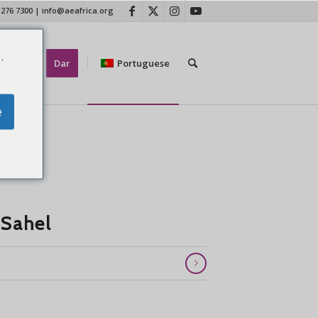
 276 7300
|
info@aeafrica.org
.
tate-nos
Dar
Portuguese
e
 Sahel