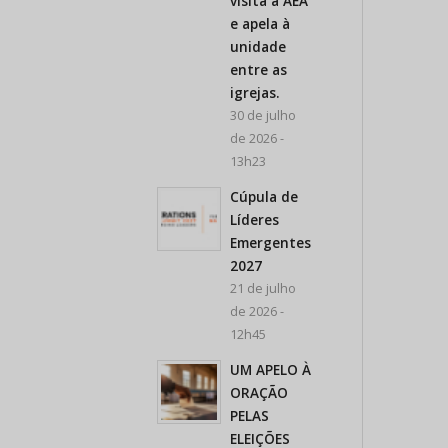
visita a AEA
e apela à
unidade
entre as
igrejas.
30 de julho
de 2026 -
13h23
Cúpula de
Líderes
Emergentes
2027
21 de julho
de 2026 -
12h45
UM APELO À
ORAÇÃO
PELAS
ELEIÇÕES