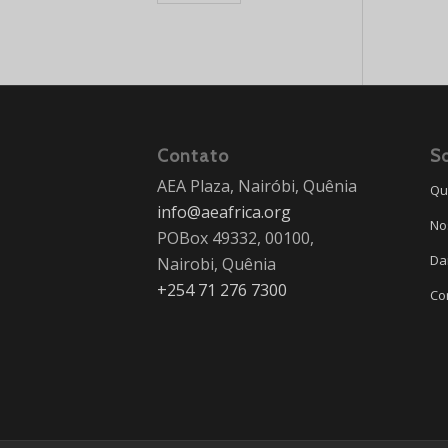
Contato
S
AEA Plaza, Nairóbi, Quênia
Qu
info@aeafrica.org
No
POBox 49332, 00100,
Da
Nairobi, Quênia
+254 71 276 7300
Co