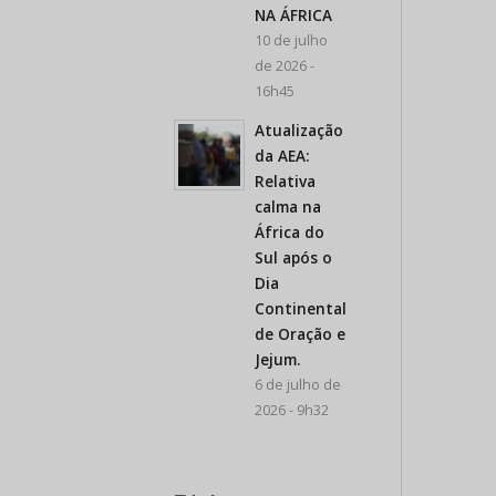
NA ÁFRICA
10 de julho
de 2026 -
16h45
Atualização
da AEA:
Relativa
calma na
África do
Sul após o
Dia
Continental
de Oração e
Jejum.
6 de julho de
2026 - 9h32