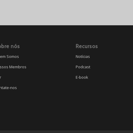
obre nós
Recursos
em Somos
Notícias
ssos Membros
Podcast
r
E-book
ntate-nos