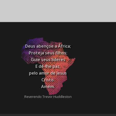
Deus abençoe a África;
Proteja seus filhos;
Guie seus líderes
E dê-lhe paz,
pelo amor de Jesus
Cristo.
Amém.
Reverendo Trevor Huddleston