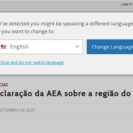
+254 71
've detected you might be speaking a different language
Lar
Quem Somos
Nossos Membros
Recursos
Con
 you want to change to:
English
Change Languag
Close and do not switch language
uivo de tags para:
Mali
CIAS
claração da AEA sobre a região do
 SETEMBRO DE 2023