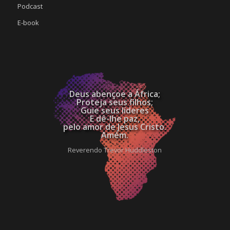
Podcast
E-book
Deus abençoe a África;
Proteja seus filhos;
Guie seus líderes
E dê-lhe paz,
pelo amor de Jesus Cristo.
Amém.
Reverendo Trevor Huddleston