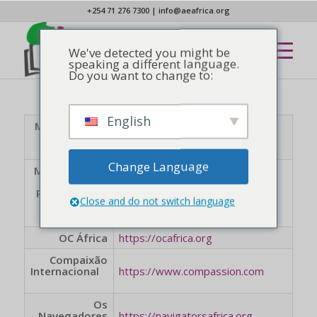
+254 71 276 7300
|
info@aeafrica.org
We've detected you might be
speaking a different language.
Do you want to change to:
English
Missão para o
Interior da
https://aimint.org
África (AIM)
Change Language
Ministérios de
Liderança e
Reconciliação
https://www.alarm-inc.org
Close and do not switch language
da África
(ALARM)
OC África
https://ocafrica.org
Compaixão
Internacional
https://www.compassion.com
Os
Navegadores
https://navigatorsafrica.org