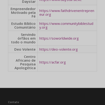
Daystar
Empreendedor
https://www.faithdrivenentrepren
Motivado pela
eur.org
Fé
Estudo Bíblico
https://www.communitybiblestud
Comunitário
y.org
Servindo
órfãos em
https://soworldwide.org
todo o mundo
Deo Volente
https://deo-volente.org
Centro
Africano de
https://acfar.org
Pesquisa
Apologética
Contato