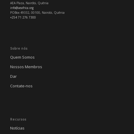
AEA Plaza, Nairóbi, Quênia
info@aeafrica.org
POBox 49332, 00100, Nairobi, Quênia
+254 71 276 7300
Sobre nós
Quem Somos
Nossos Membros
Dar
Contate-nos
Recursos
Notícias