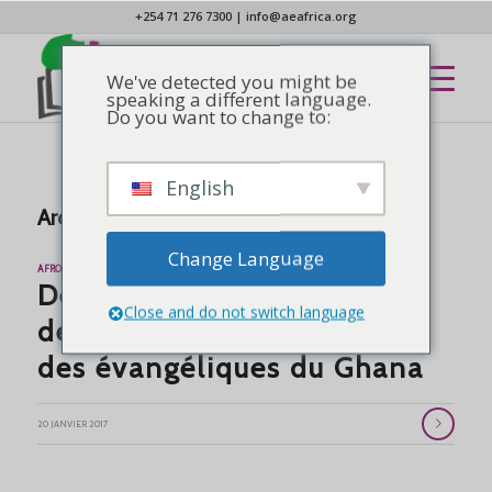
+254 71 276 7300
|
info@aeafrica.org
We've detected you might be
speaking a different language.
Do you want to change to:
English
Archive d’étiquettes pour :
Ghana
Change Language
AFROSCOPE
,
ANNONCES
,
NOUVELLES
Décès du secrétaire général
Close and do not switch language
de l'Association nationale
des évangéliques du Ghana
20 JANVIER 2017