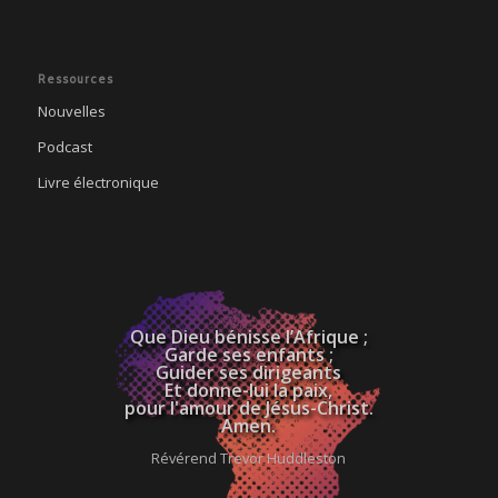
Ressources
Nouvelles
Podcast
Livre électronique
Que Dieu bénisse l’Afrique ;
Garde ses enfants ;
Guider ses dirigeants
Et donne-lui la paix,
pour l'amour de Jésus-Christ.
Amen.
Révérend Trevor Huddleston