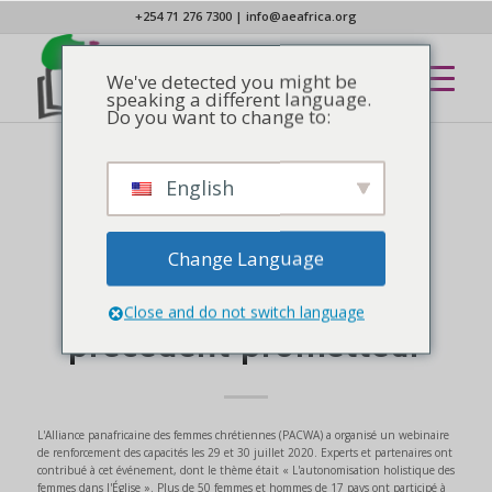
+254 71 276 7300
|
info@aeafrica.org
We've detected you might be
speaking a different language.
Do you want to change to:
English
AFROSCOPE
Un webinaire sur
l'autonomisation des
Change Language
femmes crée un
Close and do not switch language
précédent prometteur
L'Alliance panafricaine des femmes chrétiennes (PACWA) a organisé un webinaire
de renforcement des capacités les 29 et 30 juillet 2020. Experts et partenaires ont
contribué à cet événement, dont le thème était « L'autonomisation holistique des
femmes dans l'Église ». Plus de 50 femmes et hommes de 17 pays ont participé à