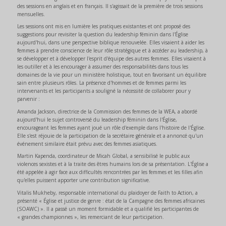
des sessions en anglais et en français. Il s'agissait de la première de trois sessions
mensuelles.
Les sessions ont mis en lumière les pratiques existantes et ont proposé des
suggestions pour revisiter la question du leadership féminin dans l'Église
aujourd'hui, dans une perspective biblique renouvelée. Elles visaient à aider les
femmes à prendre conscience de leur rôle stratégique et à accéder au leadership, à
se développer et à développer l'esprit d'équipe des autres femmes. Elles visaient à
les outiller et à les encourager à assumer des responsabilités dans tous les
domaines de la vie pour un ministère holistique, tout en favorisant un équilibre
sain entre plusieurs rôles. La présence d'hommes et de femmes parmi les
intervenants et les participants a souligné la nécessité de collaborer pour y
parvenir :
Amanda Jackson, directrice de la Commission des femmes de la WEA, a abordé
aujourd'hui le sujet controversé du leadership féminin dans l'Église,
encourageant les femmes ayant joué un rôle d'exemple dans l'histoire de l'Église.
Elle s'est réjouie de la participation de la secrétaire générale et a annoncé qu'un
événement similaire était prévu avec des femmes asiatiques.
Martin Kapenda, coordinateur de Micah Global, a sensibilisé le public aux
violences sexistes et à la traite des êtres humains lors de sa présentation. L'Église a
été appelée à agir face aux difficultés rencontrées par les femmes et les filles afin
qu'elles puissent apporter une contribution significative.
Vitalis Mukheby, responsable international du plaidoyer de Faith to Action, a
présenté « Église et justice de genre : état de la Campagne des femmes africaines
(SOAWC) ». Il a passé un moment formidable et a qualifié les participantes de
« grandes championnes », les remerciant de leur participation.