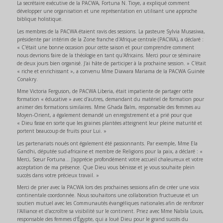
La secrétaire exécutive de la PACWA, Fortuna N. Tioye, a expliqué comment
développer une organisation et une représentation en utilisant une approche
biblique holistique.
Les membres de la PACWA étaient ravis des sessions. La pasteure Sylvia Musasiwa,
présidente par intérim de la Zone franche d'Afrique centrale (PACWA), a déclaré :
« C'était une bonne occasion pour cette saison et pour comprendre comment
nous devrions faire de la théologie en tant qu'Africains. Merci pour ce séminaire
de deux jours bien organisé. J'ai hâte de participer à la prochaine session. » C'était
« riche et enrichissant », a convenu Mme Diawara Mariama de la PACWA Guinée
Conakry.
Mme Victoria Ferguson, de PACWA Liberia, était impatiente de partager cette
formation « éducative » avec d'autres, demandant du matériel de formation pour
animer des formations similaires. Mme Ghada Balm, responsable des femmes au
Moyen-Orient, a également demandé un enregistrement et a prié pour que
« Dieu fasse en sorte que les graines plantées atteignent leur pleine maturité et
portent beaucoup de fruits pour Lui. »
Les partenariats noués ont également été passionnants. Par exemple, Mme Ela
Gandhi, députée sud-africaine et membre de Religions pour la paix, a déclaré : «
Merci, Sœur Fortuna… J'apprécie profondément votre accueil chaleureux et votre
acceptation de ma présence. Que Dieu vous bénisse et je vous souhaite plein
succès dans votre précieux travail. »
Merci de prier avec la PACWA lors des prochaines sessions afin de créer une voix
continentale coordonnée. Nous souhaitons une collaboration fructueuse et un
soutien mutuel avec les Communautés évangéliques nationales afin de renforcer
l'Alliance et d'accroître sa visibilité sur le continent. Priez avec Mme Nabila Louis,
responsable des femmes d'Égypte, qui a loué Dieu pour le grand succès du