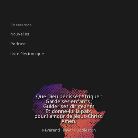
Ressources
Nouvelles
Podcast
Livre électronique
Que Dieu bénisse l’Afrique ;
Garde ses enfants ;
Guider ses dirigeants
Et donne-lui la paix,
pour l'amour de Jésus-Christ.
Amen.
Révérend Trevor Huddleston