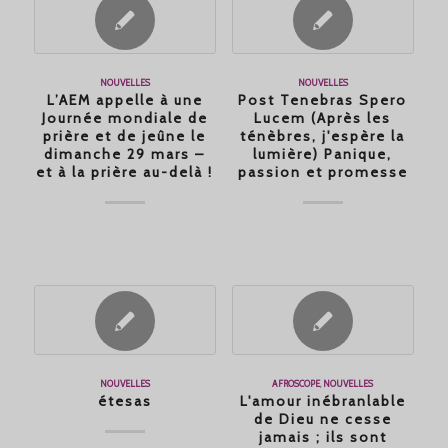
NOUVELLES
NOUVELLES
L’AEM appelle à une
Post Tenebras Spero
Journée mondiale de
Lucem (Après les
prière et de jeûne le
ténèbres, j'espère la
dimanche 29 mars –
lumière) Panique,
et à la prière au-delà !
passion et promesse
NOUVELLES
AFROSCOPE
,
NOUVELLES
étesas
L'amour inébranlable
de Dieu ne cesse
jamais ; ils sont