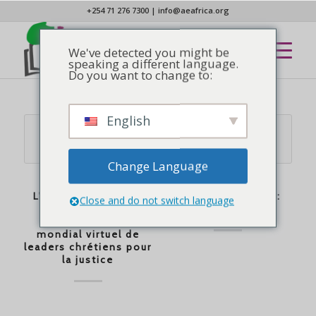
+254 71 276 7300
|
info@aeafrica.org
We've detected you might be
speaking a different language.
Do you want to change to:
English
Change Language
AFROSCOPE
,
NOUVELLES
NOUVELLES
L'AEA et Sojourners
Lazarus Chakwera :
Close and do not switch language
organisent un
L’espoir délivré
rassemblement
mondial virtuel de
leaders chrétiens pour
la justice