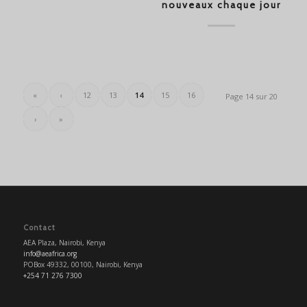
nouveaux chaque jour
«
‹
12
13
14
15
16
Page 14 sur 20
›
»
Contact
AEA Plaza, Nairobi, Kenya
info@aeafrica.org
POBox 49332, 00100, Nairobi, Kenya
+254 71 276 7300