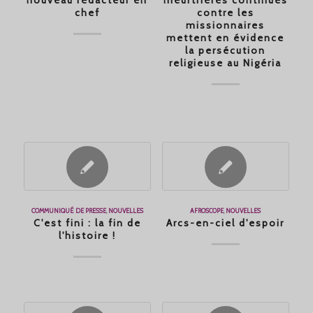
nouveau rédacteur en
meurtrières continues
chef
contre les
missionnaires
mettent en évidence
la persécution
religieuse au Nigéria
COMMUNIQUÉ DE PRESSE
,
NOUVELLES
AFROSCOPE
,
NOUVELLES
C'est fini : la fin de
Arcs-en-ciel d'espoir
l'histoire !