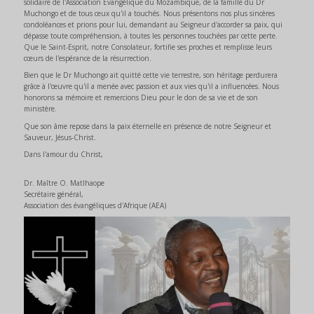
solidaire de l'Association Évangélique du Mozambique, de la famille du Dr
Muchongo et de tous ceux qu'il a touchés. Nous présentons nos plus sincères
condoléances et prions pour lui, demandant au Seigneur d'accorder sa paix, qui
dépasse toute compréhension, à toutes les personnes touchées par cette perte.
Que le Saint-Esprit, notre Consolateur, fortifie ses proches et remplisse leurs
cœurs de l'espérance de la résurrection.
Bien que le Dr Muchongo ait quitté cette vie terrestre, son héritage perdurera
grâce à l'œuvre qu'il a menée avec passion et aux vies qu'il a influencées. Nous
honorons sa mémoire et remercions Dieu pour le don de sa vie et de son
ministère.
Que son âme repose dans la paix éternelle en présence de notre Seigneur et
Sauveur, Jésus-Christ.
Dans l'amour du Christ,
Dr. Maître O. Matlhaope
Secrétaire général,
Association des évangéliques d'Afrique (AEA)