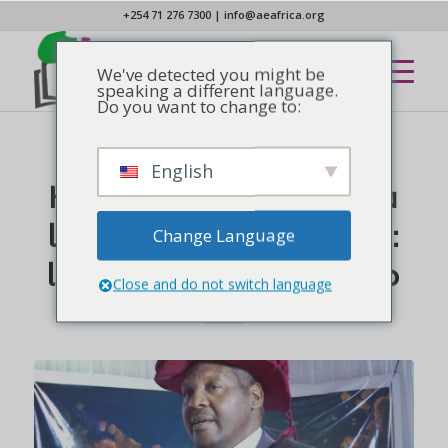
+254 71 276 7300
|
info@aeafrica.org
We've detected you might be
speaking a different language.
Do you want to change to:
English
NOUVELLES
Hommage à un pilier du
leadership évangélique :
Change Language
l'évêque João Muchongo
Close and do not switch language