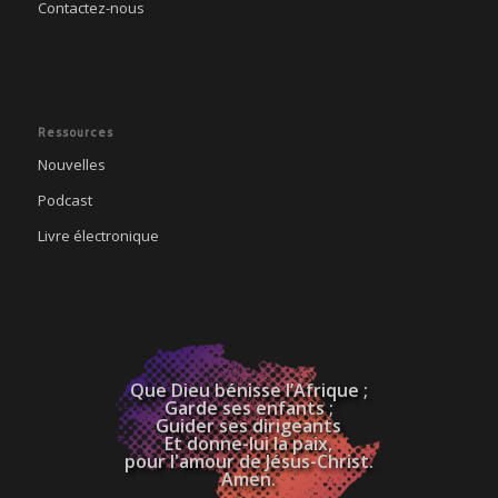
Contactez-nous
Ressources
Nouvelles
Podcast
Livre électronique
Que Dieu bénisse l’Afrique ;
Garde ses enfants ;
Guider ses dirigeants
Et donne-lui la paix,
pour l'amour de Jésus-Christ.
Amen.