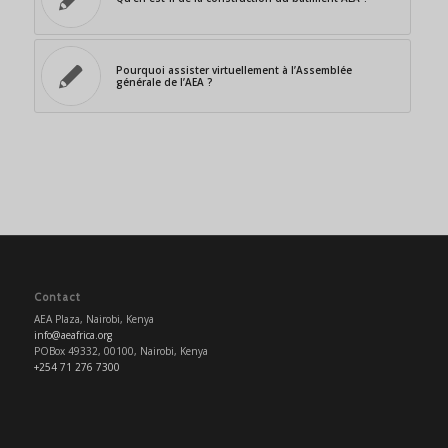
Pourquoi assister virtuellement à l’Assemblée
générale de l’AEA ?
Contact
AEA Plaza, Nairobi, Kenya
info@aeafrica.org
POBox 49332, 00100, Nairobi, Kenya
+254 71 276 7300