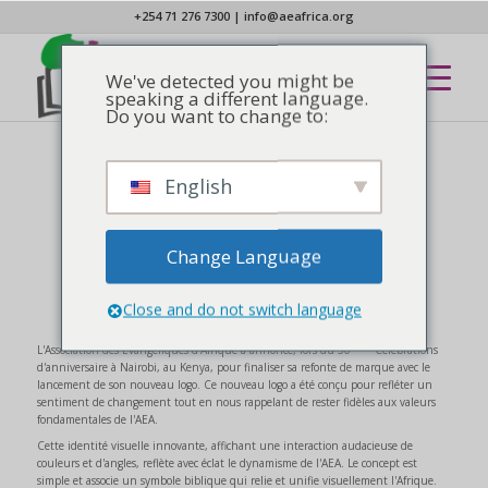
+254 71 276 7300
|
info@aeafrica.org
We've detected you might be
speaking a different language.
Do you want to change to:
English
NOUVELLES
L'AEA DÉVOILE SON
NOUVEAU LOGO
Change Language
Close and do not switch language
ème
L'Association des Évangéliques d'Afrique a annoncé, lors du 50
Célébrations
d'anniversaire à Nairobi, au Kenya, pour finaliser sa refonte de marque avec le
lancement de son nouveau logo. Ce nouveau logo a été conçu pour refléter un
sentiment de changement tout en nous rappelant de rester fidèles aux valeurs
fondamentales de l'AEA.
Cette identité visuelle innovante, affichant une interaction audacieuse de
couleurs et d'angles, reflète avec éclat le dynamisme de l'AEA. Le concept est
simple et associe un symbole biblique qui relie et unifie visuellement l'Afrique.