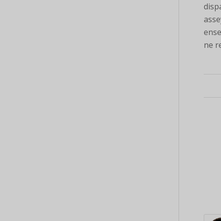
disp
asse
ense
ne r