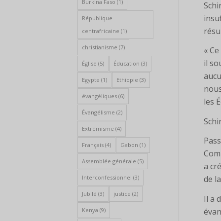
Burkina Faso
(1)
Schi
insu
République
résul
centrafricaine
(1)
christianisme
(7)
« Ce
il s
Église
(5)
Éducation
(3)
aucu
Egypte
(1)
Ethiopie
(3)
nous
évangéliques
(6)
les 
Évangélisme
(2)
Schi
Extrémisme
(4)
Pass
Français
(4)
Gabon
(1)
Comm
Assemblée générale
(5)
a cr
Interconfessionnel
(3)
de l
Jubilé
(3)
justice
(2)
Il a
évan
Kenya
(9)