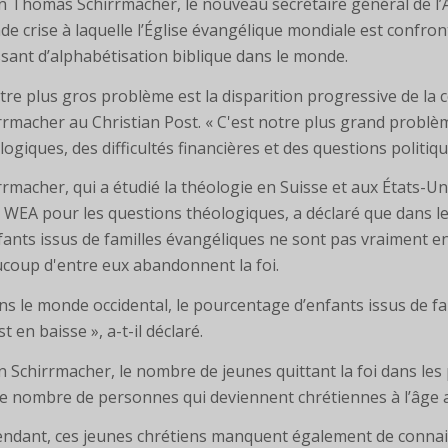
n Thomas Schirrmacher, le nouveau secrétaire général de l’A
de crise à laquelle l’Église évangélique mondiale est confro
ssant d’alphabétisation biblique dans le monde.
tre plus gros problème est la disparition progressive de la c
rrmacher au Christian Post. « C'est notre plus grand problè
logiques, des difficultés financières et des questions politiqu
rrmacher, qui a étudié la théologie en Suisse et aux États-Uni
a WEA pour les questions théologiques, a déclaré que dans le
fants issus de familles évangéliques ne sont pas vraiment en
coup d'entre eux abandonnent la foi.
ns le monde occidental, le pourcentage d’enfants issus de fa
st en baisse », a-t-il déclaré.
n Schirrmacher, le nombre de jeunes quittant la foi dans les
le nombre de personnes qui deviennent chrétiennes à l’âge 
ndant, ces jeunes chrétiens manquent également de connais