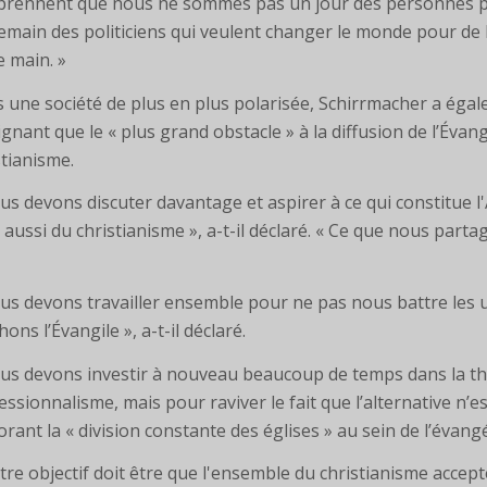
rennent que nous ne sommes pas un jour des personnes pie
emain des politiciens qui veulent changer le monde pour de
e main. »
 une société de plus en plus polarisée, Schirrmacher a égale
ignant que le « plus grand obstacle » à la diffusion de l’Évang
stianisme.
us devons discuter davantage et aspirer à ce qui constitue 
 aussi du christianisme », a-t-il déclaré. « Ce que nous partage
us devons travailler ensemble pour ne pas nous battre les 
ons l’Évangile », a-t-il déclaré.
us devons investir à nouveau beaucoup de temps dans la thé
essionnalisme, mais pour raviver le fait que l’alternative n’es
orant la « division constante des églises » au sein de l’évang
tre objectif doit être que l'ensemble du christianisme accepte