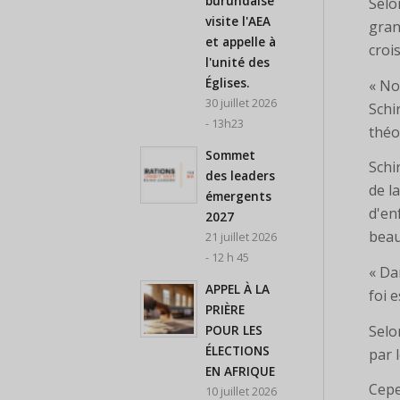
burundaise
Selo
visite l'AEA
gran
et appelle à
croi
l'unité des
Églises.
« No
30 juillet 2026
Schi
- 13h23
théo
Sommet
Schi
des leaders
de l
émergents
d'en
2027
beau
21 juillet 2026
- 12 h 45
« Da
APPEL À LA
foi e
PRIÈRE
Selo
POUR LES
ÉLECTIONS
par 
EN AFRIQUE
Cepe
10 juillet 2026