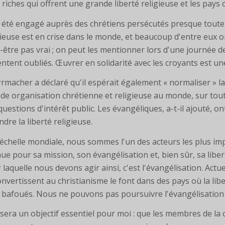
 riches qui offrent une grande liberté religieuse et les pays
ai été engagé auprès des chrétiens persécutés presque toute ma
gieuse est en crise dans le monde, et beaucoup d'entre eux on
-être pas vrai ; on peut les mentionner lors d'une journée de
entent oubliés. Œuvrer en solidarité avec les croyants est un
rrmacher a déclaré qu'il espérait également « normaliser » l
de organisation chrétienne et religieuse au monde, sur tout
questions d'intérêt public. Les évangéliques, a-t-il ajouté, 
ndre la liberté religieuse.
l'échelle mondiale, nous sommes l'un des acteurs les plus impo
ue pour sa mission, son évangélisation et, bien sûr, sa libert
 laquelle nous devons agir ainsi, c'est l'évangélisation. Act
onvertissent au christianisme le font dans des pays où la libe
 bafoués. Nous ne pouvons pas poursuivre l'évangélisation s
 sera un objectif essentiel pour moi : que les membres de l