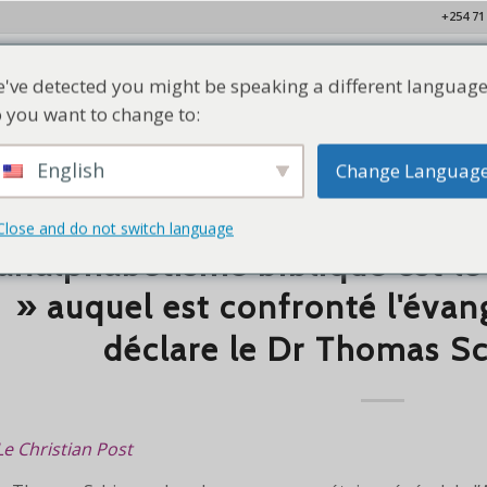
+254 71
've detected you might be speaking a different language
ison
Qui sommes-nous
Nos membres
Ressources
Conta
 you want to change to:
English
Change Languag
Close and do not switch language
AFROSCOPE
,
NOUVELLES
'analphabétisme biblique est l
» auquel est confronté l'éva
déclare le Dr Thomas S
Le Christian Post