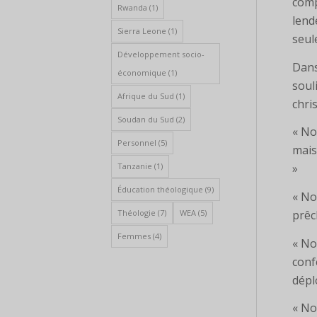
comp
Rwanda
(1)
lend
Sierra Leone
(1)
seul
Développement socio-
Dans
économique
(1)
soul
Afrique du Sud
(1)
chri
Soudan du Sud
(2)
« No
Personnel
(5)
mais
Tanzanie
(1)
»
Éducation théologique
(9)
« No
Théologie
(7)
WEA
(5)
prêch
Femmes
(4)
« No
conf
dépl
« No