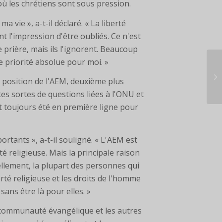
 où les chrétiens sont sous pression.
 vie », a-t-il déclaré. « La liberté
t l'impression d'être oubliés. Ce n'est
 prière, mais ils l'ignorent. Beaucoup
e priorité absolue pour moi. »
Re
a position de l'AEM, deuxième plus
en
es sortes de questions liées à l'ONU et
ont toujours été en première ligne pour
rtants », a-t-il souligné. « L'AEM est
é religieuse. Mais la principale raison
uellement, la plupart des personnes qui
rté religieuse et les droits de l'homme
ans être là pour elles. »
a communauté évangélique et les autres