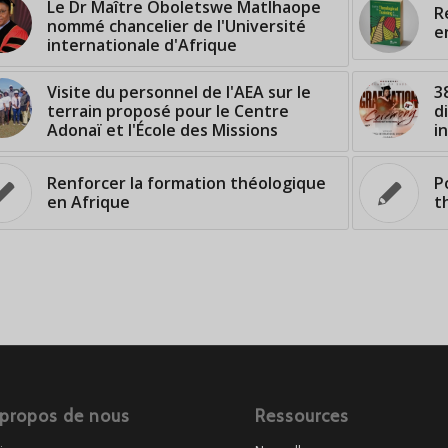
Le Dr Maître Oboletswe Matlhaope
R
nommé chancelier de l'Université
e
internationale d'Afrique
Visite du personnel de l'AEA sur le
3
terrain proposé pour le Centre
d
Adonaï et l'École des Missions
i
Renforcer la formation théologique
P
en Afrique
t
 propos de nous
Ressources