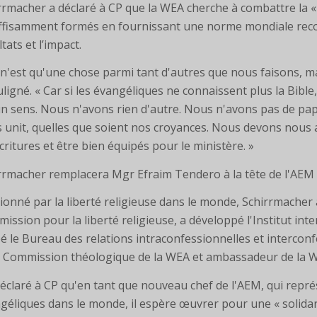
rrmacher a déclaré à CP que la WEA cherche à combattre la « c
ffisamment formés en fournissant une norme mondiale recon
tats et l’impact.
 n'est qu'une chose parmi tant d'autres que nous faisons, m
ouligné. « Car si les évangéliques ne connaissent plus la Bib
n sens. Nous n'avons rien d'autre. Nous n'avons pas de pap
 unit, quelles que soient nos croyances. Nous devons nous as
Écritures et être bien équipés pour le ministère. »
rrmacher remplacera Mgr Efraim Tendero à la tête de l'AEM 
ionné par la liberté religieuse dans le monde, Schirrmach
ission pour la liberté religieuse, a développé l'Institut inter
éé le Bureau des relations intraconfessionnelles et intercon
a Commission théologique de la WEA et ambassadeur de la W
 déclaré à CP qu'en tant que nouveau chef de l'AEM, qui repré
géliques dans le monde, il espère œuvrer pour une « solidar