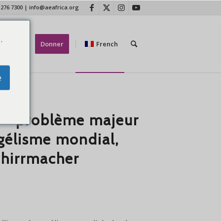
 276 7300
|
info@aeafrica.org
.
ctez-nous
Donner
French
e
e « problème majeur
ngélisme mondial,
chirrmacher