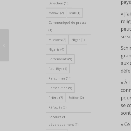
pays
Direction
(10)
« J'
Malawi
(2)
Mali
(1)
reli
Communiqué de presse
peut
(1)
se s
Missions
(2)
Niger
(1)
Retraite virtuelle du personnel de
Schi
l'AEA
Nigeria
(4)
gran
Partenariats
(9)
aux 
Paul Biya
(1)
défe
Personnes
(14)
« À 
Persécution
(9)
conn
pour
Prière
(7)
Édition
(2)
se c
Réfugiés
(3)
sont
Secours et
« Ce
développement
(1)