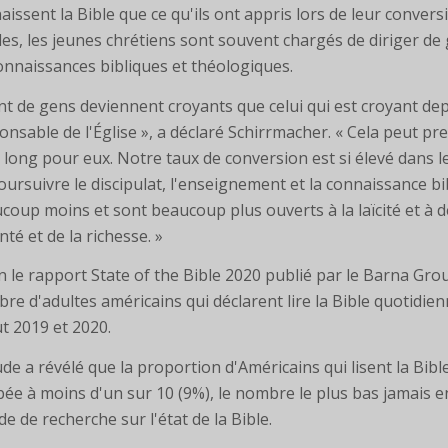
aissent la Bible que ce qu'ils ont appris lors de leur conversi
les, les jeunes chrétiens sont souvent chargés de diriger d
onnaissances bibliques et théologiques.
nt de gens deviennent croyants que celui qui est croyant dep
onsable de l'Église », a déclaré Schirrmacher. « Cela peut pr
 long pour eux. Notre taux de conversion est si élevé dans le
oursuivre le discipulat, l'enseignement et la connaissance bib
coup moins et sont beaucoup plus ouverts à la laïcité et à 
nté et de la richesse. »
n le rapport State of the Bible 2020 publié par le Barna Group
re d'adultes américains qui déclarent lire la Bible quotidi
t 2019 et 2020.
ude a révélé que la proportion d'Américains qui lisent la Bi
ée à moins d'un sur 10 (9%), le nombre le plus bas jamais e
de de recherche sur l'état de la Bible.