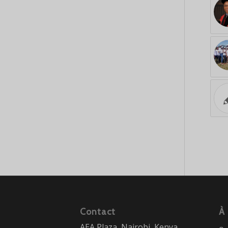
Contact
À
AEA Plaza, Nairobi, Kenya