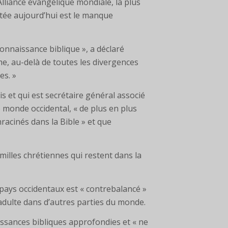
lliance évangélique mondiale, la plus
ntée aujourd’hui est le manque
onnaissance biblique », a déclaré
me, au-delà de toutes les divergences
es. »
s et qui est secrétaire général associé
 monde occidental, « de plus en plus
racinés dans la Bible » et que
milles chrétiennes qui restent dans la
 pays occidentaux est « contrebalancé »
adulte dans d’autres parties du monde.
sances bibliques approfondies et « ne