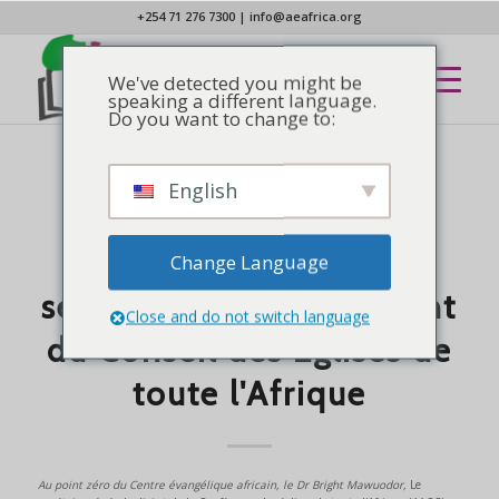
+254 71 276 7300
|
info@aeafrica.org
We've detected you might be
speaking a different language.
Do you want to change to:
English
AFROSCOPE
,
NOUVELLES
Entretien avec le Dr
Bright Mawuodor,
Change Language
secrétaire général adjoint
Close and do not switch language
du Conseil des Églises de
toute l'Afrique
Au point zéro du Centre évangélique africain, le Dr Bright Mawuodor,
Le