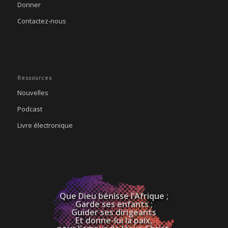
Donner
Contactez-nous
Ressources
Nouvelles
Podcast
Livre électronique
Que Dieu bénisse l’Afrique ;
Garde ses enfants ;
Guider ses dirigeants
Et donne-lui la paix,