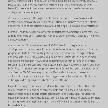
secrétaire général adjoint de la Conférence des églises de toute l'Afrique (AACC),
pose pour une photo avec le secrétaire général de l'AEA, le révérend Dr Aiah
Foday-Khabenje, ce fut une matinée intense, mais sa nature effervescente est
contagieuse comme toujours.
En ce jour de mars
Le Dr Bright vient d'assister à une réunion du comité de
construction, composé d'experts en construction, en finances et en droit, offrant
des orientations et des conseils à l'AEA tout au long du processus de construction.
Il prend une minute pour raconter ses expériences et comment il a été recruté au
sein du comité de construction de l'AEA et sa vision de ce qu'il appelle un « projet
de modélisation ».
« Au cours des 15 dernières années, l'AACC a lancé un programme de
développement durable face à la diminution du soutien des donateurs. Grâce à ce
programme, l'AACC s'est fixé l'objectif ambitieux de devenir une organisation
donatrice d'ici 2020. J'ai rejoint le comité de construction de l'AEA dans le cadre
des actions menées par l'AACC pour de nombreuses organisations chrétiennes
partenaires, dans l'espoir que nous puissions partager nos expériences », explique
le Dr Bright. Il ajoute que des projets comme le Centre évangélique africain et le
complexe de l'AACC dans le quartier de Westlands, ici à Nairobi, servent non
seulement de repères, mais symbolisent également la transition vers l'autonomie
et la dignité des organisations chrétiennes en Afrique.
Il ajoute : « L'objectif ultime est de démontrer aux membres de la CETA et à la
communauté chrétienne dans son ensemble que les modèles de durabilité
fonctionnent et que de tels projets garantissent des revenus pour soutenir les
besoins programmatiques des Églises. L'un de mes principaux résultats personnels
en tant que secrétaire général adjoint de la CETA a été de conseiller les Églises sur
la durabilité. »