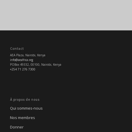
Contact
AEA Plaza, Nairobi, Kenya
info@aeafrica.org
POBox 49332, 00100, Nairobi, Kenya
+254 71 276 7300
À propos de nous
Qui sommes-nous
Nos membres
Donner