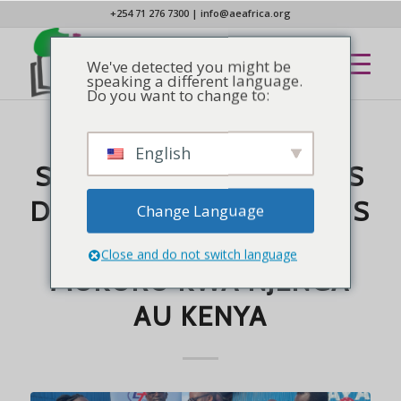
+254 71 276 7300
|
info@aeafrica.org
We've detected you might be
speaking a different language.
Do you want to change to:
English
NOUVELLES
SECOURS AUX VICTIMES
DES INONDATIONS DANS
Change Language
LE BIDONDON DE
Close and do not switch language
MUKURU KWA NJENGA
AU KENYA