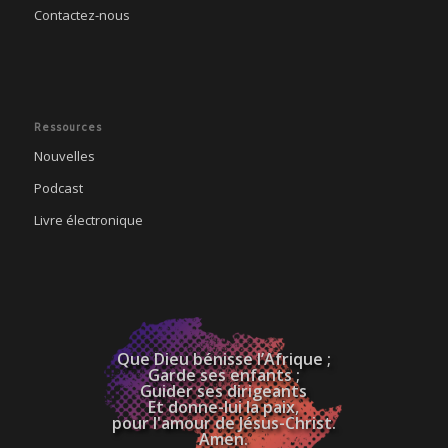
Contactez-nous
Ressources
Nouvelles
Podcast
Livre électronique
Que Dieu bénisse l’Afrique ;
Garde ses enfants ;
Guider ses dirigeants
Et donne-lui la paix,
pour l'amour de Jésus-Christ.
Amen.