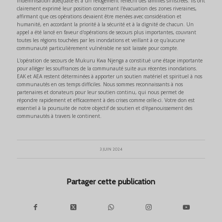
indemnisation adéquate et à un relogement réfléchi des familles sinistrées. Ils ont
clairement exprimé leur position concernant l'évacuation des zones riveraines,
affirmant que ces opérations devaient être menées avec considération et
humanité, en accordant la priorité à la sécurité et à la dignité de chacun. Un
appel a été lancé en faveur d'opérations de secours plus importantes, couvrant
toutes les régions touchées par les inondations et veillant à ce qu'aucune
communauté particulièrement vulnérable ne soit laissée pour compte.
L'opération de secours de Mukuru Kwa Njenga a constitué une étape importante
pour alléger les souffrances de la communauté suite aux récentes inondations.
EAK et AEA restent déterminées à apporter un soutien matériel et spirituel à nos
communautés en ces temps difficiles. Nous sommes reconnaissants à nos
partenaires et donateurs pour leur soutien continu, qui nous permet de
répondre rapidement et efficacement à des crises comme celle-ci. Votre don est
essentiel à la poursuite de notre objectif de soutien et d'épanouissement des
communautés à travers le continent.
3 JUIN 2024
Partager cette publication