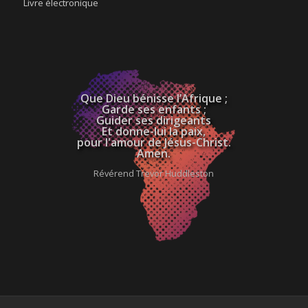
Livre électronique
Que Dieu bénisse l’Afrique ;
Garde ses enfants ;
Guider ses dirigeants
Et donne-lui la paix,
pour l'amour de Jésus-Christ.
Amen.
Révérend Trevor Huddleston