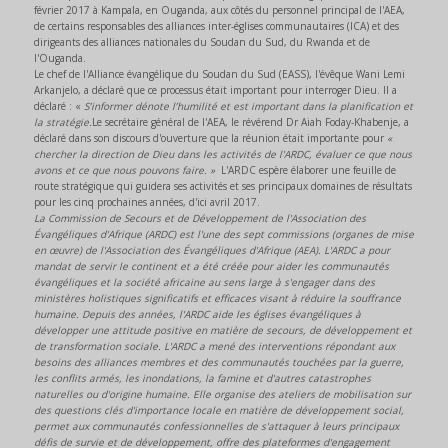
février 2017 à Kampala, en Ouganda, aux côtés du personnel principal de l'AEA,
de certains responsables des alliances inter-églises communautaires (ICA) et des
dirigeants des alliances nationales du Soudan du Sud, du Rwanda et de
l'Ouganda.
Le chef de l'Alliance évangélique du Soudan du Sud (EASS), l'évêque Wani Lemi
Arkanjelo, a déclaré que ce processus était important pour interroger Dieu. Il a
déclaré : «
S’informer dénote l’humilité et est important dans la planification et
la stratégie.
Le secrétaire général de l'AEA, le révérend Dr Aiah Foday-Khabenje, a
déclaré dans son discours d'ouverture que la réunion était importante pour
«
chercher la direction de Dieu dans les activités de l'ARDC, évaluer ce que nous
avons et ce que nous pouvons faire. »
L'ARDC espère élaborer une feuille de
route stratégique qui guidera ses activités et ses principaux domaines de résultats
pour les cinq prochaines années, d'ici avril 2017.
La Commission de Secours et de Développement de l'Association des
Évangéliques d'Afrique (ARDC) est l'une des sept commissions (organes de mise
en œuvre) de l'Association des Évangéliques d'Afrique (AEA). L'ARDC a pour
mandat de servir le continent et a été créée pour aider les communautés
évangéliques et la société africaine au sens large à s'engager dans des
ministères holistiques significatifs et efficaces visant à réduire la souffrance
humaine. Depuis des années, l'ARDC aide les églises évangéliques à
développer une attitude positive en matière de secours, de développement et
de transformation sociale. L'ARDC a mené des interventions répondant aux
besoins des alliances membres et des communautés touchées par la guerre,
les conflits armés, les inondations, la famine et d'autres catastrophes
naturelles ou d'origine humaine. Elle organise des ateliers de mobilisation sur
des questions clés d'importance locale en matière de développement social,
permet aux communautés confessionnelles de s'attaquer à leurs principaux
défis de survie et de développement, offre des plateformes d'engagement