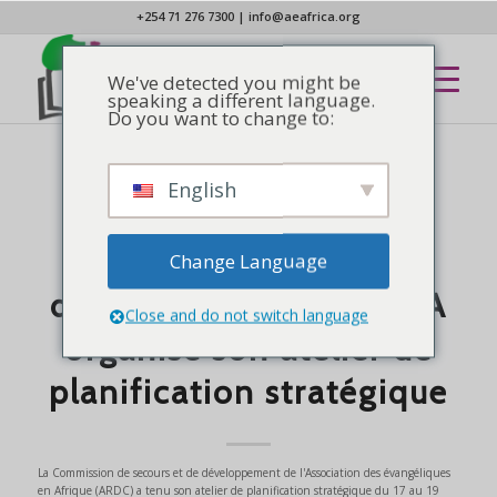
+254 71 276 7300
|
info@aeafrica.org
We've detected you might be
speaking a different language.
Do you want to change to:
English
NOUVELLES
La Commission de
secours et de
Change Language
développement de l'AEA
Close and do not switch language
organise son atelier de
planification stratégique
La Commission de secours et de développement de l'Association des évangéliques
en Afrique (ARDC) a tenu son atelier de planification stratégique du 17 au 19