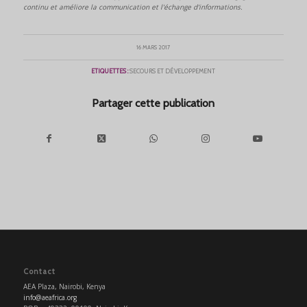
continu et améliore la communication et l'échange d'informations.
16 MARS 2017
ETIQUETTES :
SECOURS ET DÉVELOPPEMENT
Partager cette publication
Contact
AEA Plaza, Nairobi, Kenya
info@aeafrica.org