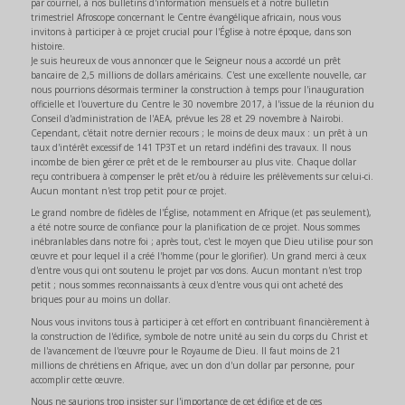
par courriel, à nos bulletins d'information mensuels et à notre bulletin
trimestriel Afroscope concernant le Centre évangélique africain, nous vous
invitons à participer à ce projet crucial pour l'Église à notre époque, dans son
histoire.
Je suis heureux de vous annoncer que le Seigneur nous a accordé un prêt
bancaire de 2,5 millions de dollars américains. C'est une excellente nouvelle, car
nous pourrions désormais terminer la construction à temps pour l'inauguration
officielle et l'ouverture du Centre le 30 novembre 2017, à l'issue de la réunion du
Conseil d'administration de l'AEA, prévue les 28 et 29 novembre à Nairobi.
Cependant, c'était notre dernier recours ; le moins de deux maux : un prêt à un
taux d'intérêt excessif de 141 TP3T et un retard indéfini des travaux. Il nous
incombe de bien gérer ce prêt et de le rembourser au plus vite. Chaque dollar
reçu contribuera à compenser le prêt et/ou à réduire les prélèvements sur celui-ci.
Aucun montant n'est trop petit pour ce projet.
Le grand nombre de fidèles de l'Église, notamment en Afrique (et pas seulement),
a été notre source de confiance pour la planification de ce projet. Nous sommes
inébranlables dans notre foi ; après tout, c'est le moyen que Dieu utilise pour son
œuvre et pour lequel il a créé l'homme (pour le glorifier). Un grand merci à ceux
d'entre vous qui ont soutenu le projet par vos dons. Aucun montant n'est trop
petit ; nous sommes reconnaissants à ceux d'entre vous qui ont acheté des
briques pour au moins un dollar.
Nous vous invitons tous à participer à cet effort en contribuant financièrement à
la construction de l'édifice, symbole de notre unité au sein du corps du Christ et
de l'avancement de l'œuvre pour le Royaume de Dieu. Il faut moins de 21
millions de chrétiens en Afrique, avec un don d'un dollar par personne, pour
accomplir cette œuvre.
Nous ne saurions trop insister sur l'importance de cet édifice et de ces