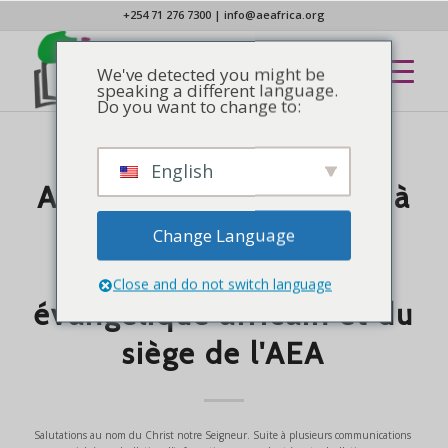
+254 71 276 7300
|
info@aeafrica.org
We've detected you might be
speaking a different language.
Do you want to change to:
English
COMMUNIQUÉ DE PRESSE
,
NOUVELLES
Appel urgent et continu à
participer à la
Change Language
construction du Centre
Close and do not switch language
évangélique africain et du
siège de l'AEA
Salutations au nom du Christ notre Seigneur. Suite à plusieurs communications