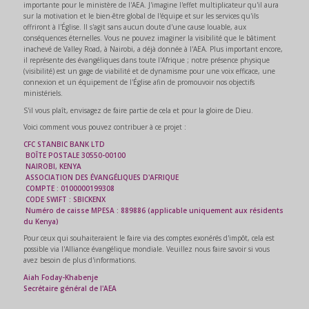
importante pour le ministère de l'AEA. J'imagine l'effet multiplicateur qu'il aura
sur la motivation et le bien-être global de l'équipe et sur les services qu'ils
offriront à l'Église. Il s'agit sans aucun doute d'une cause louable, aux
conséquences éternelles. Vous ne pouvez imaginer la visibilité que le bâtiment
inachevé de Valley Road, à Nairobi, a déjà donnée à l'AEA. Plus important encore,
il représente des évangéliques dans toute l'Afrique ; notre présence physique
(visibilité) est un gage de viabilité et de dynamisme pour une voix efficace, une
connexion et un équipement de l'Église afin de promouvoir nos objectifs
ministériels.
S'il vous plaît, envisagez de faire partie de cela et pour la gloire de Dieu.
Voici comment vous pouvez contribuer à ce projet :
CFC STANBIC BANK LTD
BOÎTE POSTALE 30550-00100
NAIROBI, KENYA
ASSOCIATION DES ÉVANGÉLIQUES D'AFRIQUE
COMPTE : 0100000199308
CODE SWIFT : SBICKENX
Numéro de caisse MPESA : 889886 (applicable uniquement aux résidents
du Kenya)
Pour ceux qui souhaiteraient le faire via des comptes exonérés d'impôt, cela est
possible via l'Alliance évangélique mondiale. Veuillez nous faire savoir si vous
avez besoin de plus d'informations.
Aiah Foday-Khabenje
Secrétaire général de l'AEA