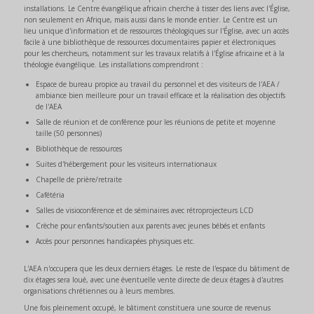
installations. Le Centre évangélique africain cherche à tisser des liens avec l'Église,
non seulement en Afrique, mais aussi dans le monde entier. Le Centre est un
lieu unique d'information et de ressources théologiques sur l'Église, avec un accès
facile à une bibliothèque de ressources documentaires papier et électroniques
pour les chercheurs, notamment sur les travaux relatifs à l'Église africaine et à la
théologie évangélique. Les installations comprendront :
Espace de bureau propice au travail du personnel et des visiteurs de l'AEA /
ambiance bien meilleure pour un travail efficace et la réalisation des objectifs
de l'AEA
Salle de réunion et de conférence pour les réunions de petite et moyenne
taille (50 personnes)
Bibliothèque de ressources
Suites d'hébergement pour les visiteurs internationaux
Chapelle de prière/retraite
Cafétéria
Salles de visioconférence et de séminaires avec rétroprojecteurs LCD
Crèche pour enfants/soutien aux parents avec jeunes bébés et enfants
Accès pour personnes handicapées physiques etc.
L'AEA n'occupera que les deux derniers étages. Le reste de l'espace du bâtiment de
dix étages sera loué, avec une éventuelle vente directe de deux étages à d'autres
organisations chrétiennes ou à leurs membres.
Une fois pleinement occupé, le bâtiment constituera une source de revenus