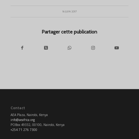
16 JUIN 2017
Partager cette publication
Contact
AEA Plaza, Nairobi, Kenya
info@aeafrica.org
POBox 49332, 00100, Nairobi, Kenya
+254 71 276 7300