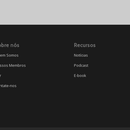
obre nós
Recursos
em Somos
Notícias
ssos Membros
Podcast
r
E-book
ntate-nos