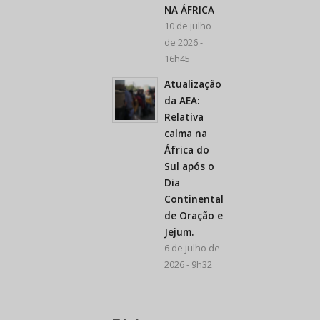
NA ÁFRICA
10 de julho
de 2026 -
16h45
Atualização
da AEA:
Relativa
calma na
África do
Sul após o
Dia
Continental
de Oração e
Jejum.
6 de julho de
2026 - 9h32