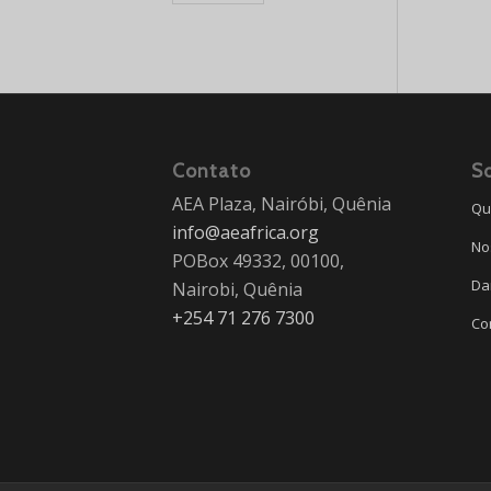
Contato
S
AEA Plaza, Nairóbi, Quênia
Qu
info@aeafrica.org
No
POBox 49332, 00100,
Da
Nairobi, Quênia
+254 71 276 7300
Co