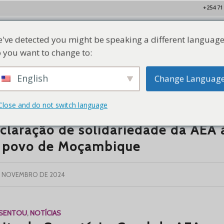
+254 71
've detected you might be speaking a different language
Lar
Quem Somos
Nossos Membros
Recursos
Con
 you want to change to:
English
Change Languag
Close and do not switch language
ESENTOU
,
NOTÍCIAS
claração de solidariedade da AEA 
 povo de Moçambique
E NOVEMBRO DE 2024
ESENTOU
,
NOTÍCIAS