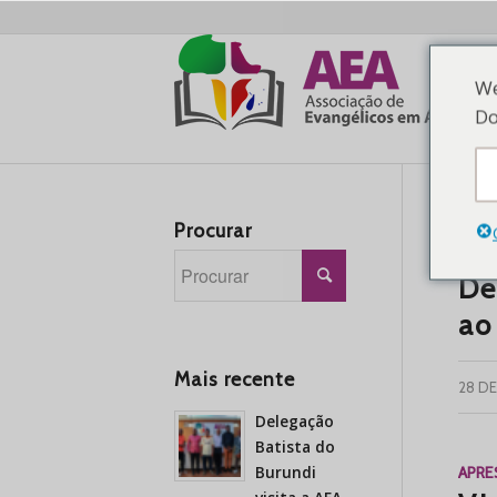
We
Do
Procurar
APR
De
ao
Mais recente
28 D
Delegação
Batista do
Burundi
APR