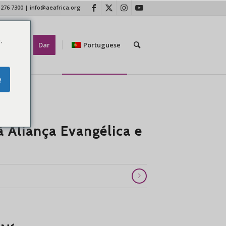
 276 7300
|
info@aeafrica.org
.
tate-nos
Dar
Portuguese
e
à Aliança Evangélica e