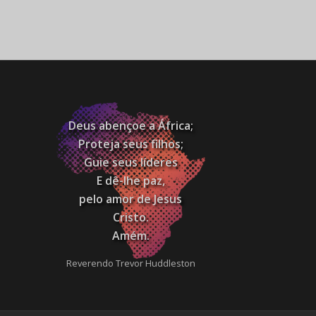
Deus abençoe a África;
Proteja seus filhos;
Guie seus líderes
E dê-lhe paz,
pelo amor de Jesus
Cristo.
Amém.
Reverendo Trevor Huddleston