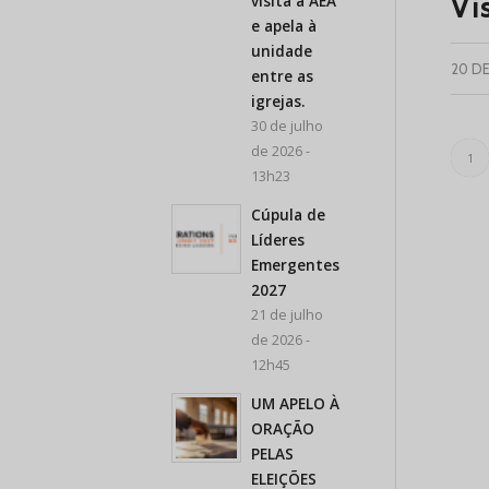
visita a AEA
Vi
e apela à
unidade
20 D
entre as
igrejas.
30 de julho
de 2026 -
1
13h23
Cúpula de
Líderes
Emergentes
2027
21 de julho
de 2026 -
12h45
UM APELO À
ORAÇÃO
PELAS
ELEIÇÕES