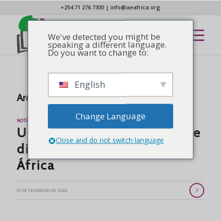
+254 71 276 7300
|
info@aeafrica.org
We've detected you might be
speaking a different language.
Do you want to change to:
English
Arquivo de tags para:
Discipulado
Change Language
NOTÍCIAS
Uma década de formação de
Close and do not switch language
discípulos para a Igreja na
África
10 DE FEVEREIRO DE 2020