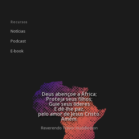
Recursos
Notícias
Podcast
E-book
Deus abençoe a África;
Proteja seus filhos;
Guie seus líderes
E dê-lhe paz,
pelo amor de Jesus Cristo.
Amém.
Reverendo Trevor Huddleston