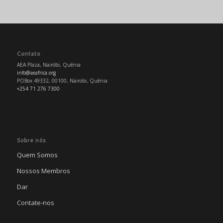
Contato
AEA Plaza, Nairóbi, Quênia
info@aeafrica.org
POBox 49332, 00100, Nairobi, Quênia
+254 71 276 7300
Sobre nós
Quem Somos
Nossos Membros
Dar
Contate-nos