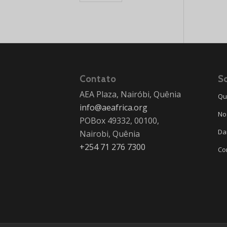
Contato
S
AEA Plaza, Nairóbi, Quênia
Qu
info@aeafrica.org
No
POBox 49332, 00100,
Da
Nairobi, Quênia
+254 71 276 7300
Co