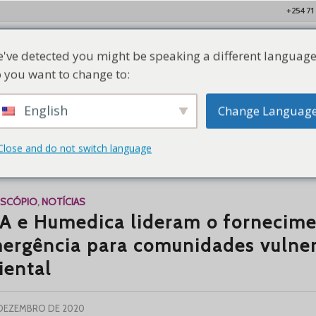
+254 71
've detected you might be speaking a different language
Lar
Quem Somos
Nossos Membros
Recursos
Con
 you want to change to:
English
Change Languag
Close and do not switch language
uivo de tags para:
Alianças Evangélicas
OSCÓPIO
,
NOTÍCIAS
A e Humedica lideram o fornecime
ergência para comunidades vulner
iental
 DEZEMBRO DE 2020