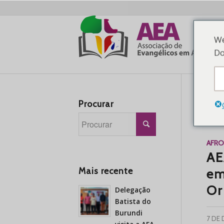
We
Do
Procurar
Arq
AFR
AE
Mais recente
em
Or
Delegação
Batista do
Burundi
7 DE