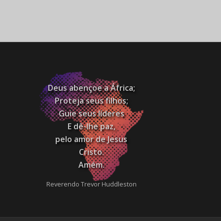
Deus abençoe a África;
Proteja seus filhos;
Guie seus líderes
E dê-lhe paz,
pelo amor de Jesus
Cristo.
Amém.
Reverendo Trevor Huddleston