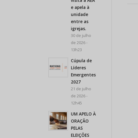
visita a AEA
e apela à
unidade
entre as
igrejas.
30 de julho
de 2026 -
13h23
Cúpula de
Líderes
Emergentes
2027
21 de julho
de 2026 -
12h45
UM APELO À
ORAÇÃO
PELAS
ELEIÇÕES