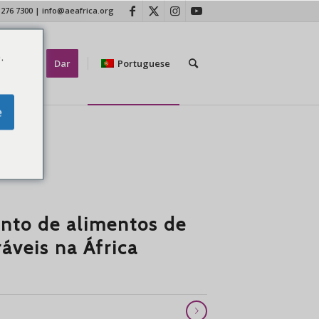
 276 7300
|
info@aeafrica.org
.
tate-nos
Dar
Portuguese
e
nto de alimentos de
áveis na África