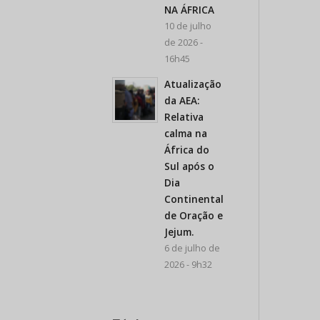
NA ÁFRICA
10 de julho
de 2026 -
16h45
Atualização
da AEA:
Relativa
calma na
África do
Sul após o
Dia
Continental
de Oração e
Jejum.
6 de julho de
2026 - 9h32