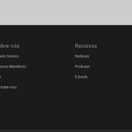
obre nós
Recursos
em Somos
Notícias
ssos Membros
Podcast
r
E-book
ntate-nos