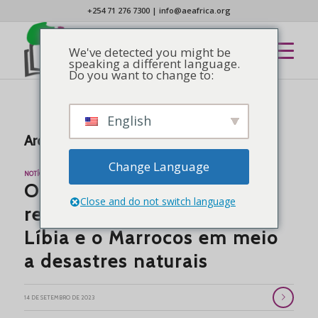
+254 71 276 7300
|
info@aeafrica.org
We've detected you might be
speaking a different language.
Do you want to change to:
English
Arquivo de tags para:
Marrocos
Change Language
NOTÍCIAS
Orando por cura e
Close and do not switch language
restauração: AEA apoia a
Líbia e o Marrocos em meio
a desastres naturais
14 DE SETEMBRO DE 2023