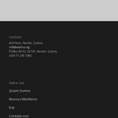
Contato
AEA Plaza, Nairóbi, Quênia
info@aeafrica.org
POBox 49332, 00100, Nairobi, Quênia
+254 71 276 7300
Sobre nós
Quem Somos
Nossos Membros
Dar
Contate-nos