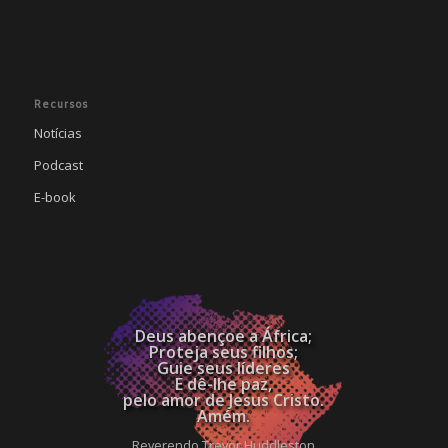
Recursos
Notícias
Podcast
E-book
Deus abençoe a África;
Proteja seus filhos;
Guie seus líderes
E dê-lhe paz,
pelo amor de Jesus Cristo.
Amém.
Reverendo Trevor Huddleston