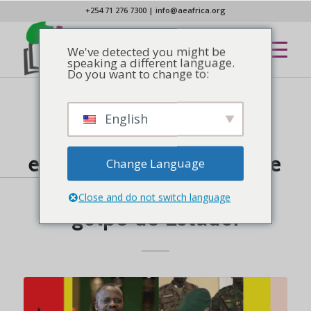
+254 71 276 7300
|
info@aeafrica.org
We've detected you might be
speaking a different language.
Do you want to change to:
English
CAMPANHAS
Guiné-Bissau em uma
encruzilhada: Igreja pede
Change Language
calma e oração após
Close and do not switch language
golpe de Estado.