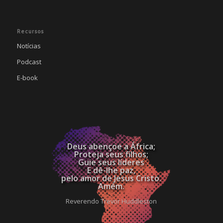
Recursos
Notícias
Podcast
E-book
Deus abençoe a África;
Proteja seus filhos;
Guie seus líderes
E dê-lhe paz,
pelo amor de Jesus Cristo.
Amém.
Reverendo Trevor Huddleston