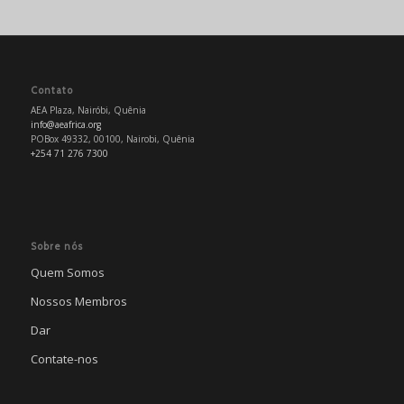
Contato
AEA Plaza, Nairóbi, Quênia
info@aeafrica.org
POBox 49332, 00100, Nairobi, Quênia
+254 71 276 7300
Sobre nós
Quem Somos
Nossos Membros
Dar
Contate-nos