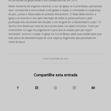
ou tentativas de golpe desde a sua independência, em 1974.
Neste momento de angústia nacional, a voz da Igreja na Guiné-Bissau permanece
clara: convocando a comunidade cristã global à oração, à intercessão e à esperança
de paz, justiça e restauração do processo democrático. O Bispo Bobó exortou a
Igreja a se levantar e orar pela libertação de todos os presos políticos e pela
publicação dos resultados das eleições, a fim de garantir a estabilidade e a paz. “O
Senhor tem falado por meio de seus servos sobre um abalo iminente. Orem por
misericórdia no lugar do julgamento e para que as orações pela paz sejam
atendidas”, concluiu o bispo. A Igreja na Guiné-Bissau pede suas orações para que
todo plano de desestabilização de uma nação já fragilizada seja paralisado em
nome de Jesus.
29 DE NOVEMBRO DE 2025
Compartilhe esta entrada