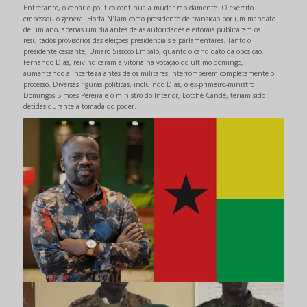
Entretanto, o cenário político continua a mudar rapidamente. O exército
empossou o general Horta N'Tam como presidente de transição por um mandato
de um ano, apenas um dia antes de as autoridades eleitorais publicarem os
resultados provisórios das eleições presidenciais e parlamentares. Tanto o
presidente cessante, Umaro Sissoco Embaló, quanto o candidato da oposição,
Fernando Dias, reivindicaram a vitória na votação do último domingo,
aumentando a incerteza antes de os militares interromperem completamente o
processo. Diversas figuras políticas, incluindo Dias, o ex-primeiro-ministro
Domingos Simões Pereira e o ministro do Interior, Botché Candé, teriam sido
detidas durante a tomada do poder.