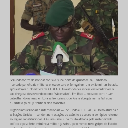
Segundo fontes de notícias confiáveis, na noite de quinta-feira, Embaló foi
libertado por oficiais militares e levado para o Senegal em um avião militar fretado,
após esforços diplomáticos da CEDEAO. As autoridades senegalesas confirmaram
sua chegada, descrevendo-o como "são e salvo". Em Bissau, soldados continuam
patrulhando as ruas, embora as fronteiras, que foram abruptamente fechadas
durante o golpe, já tenham sido reabertas.
Organismos regionais e internacionais — incluindo a CEDEAO, a União Africana e
as Nações Unidas — condenaram as ações do exército e apelaram ao rápido retorno
ao regime constitucional. A Guiné-Bissau, há muito afetada pela instabilidade
política e pela forte influência militar, já sofreu pelo menos nove golpes de Estado