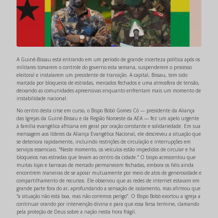
A Guiné-Bissau está entrando em um período de grande incerteza política após os
militares tomarem o controle do governo esta semana, suspenderem o processo
eleitoral e instalarem um presidente de transição. A capital, Bissau, tem sido
marcada por bloqueios de estradas, mercados fechados e uma atmosfera de tensão,
deixando as comunidades apreensivas enquanto enfrentam mais um momento de
instabilidade nacional.
No centro desta crise em curso, o Bispo Bobó Gomes Có — presidente da Aliança
das Igrejas da Guiné-Bissau e da Região Noroeste da AEA — fez um apelo urgente
à família evangélica africana em geral por oração constante e solidariedade. Em sua
mensagem aos líderes da Aliança Evangélica Nacional, ele descreveu a situação que
se deteriora rapidamente, incluindo restrições de circulação e interrupções em
serviços essenciais. “Neste momento, os veículos estão impedidos de circular e há
bloqueios nas estradas que levam ao centro da cidade.” O bispo acrescentou que
muitas lojas e barracas de mercado permanecem fechadas, embora os fiéis ainda
encontrem maneiras de se apoiar mutuamente por meio de atos de generosidade e
compartilhamento de recursos. Ele observou que as redes de internet estavam em
grande parte fora do ar, aprofundando a sensação de isolamento, mas afirmou que
“a situação não está boa, mas não corremos perigo”. O Bispo Bobó exortou a igreja a
continuar orando por intervenção divina e para que essa farsa termine, clamando
pela proteção de Deus sobre a nação nesta hora frágil.