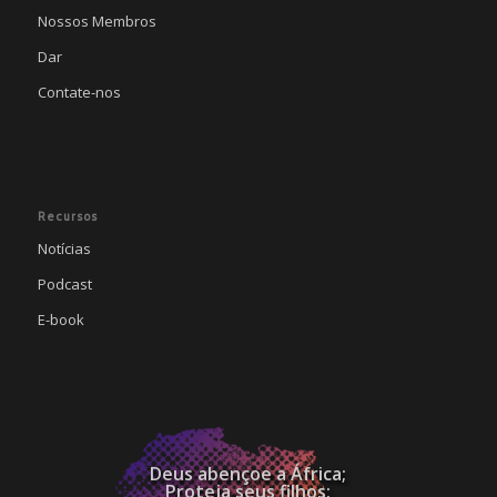
Nossos Membros
Dar
Contate-nos
Recursos
Notícias
Podcast
E-book
Deus abençoe a África;
Proteja seus filhos;