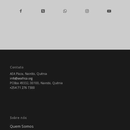
Contato
AEA Plaza, Nairóbi, Quênia
info@aeafrica.org
POBox 49332, 00100, Nairobi, Quênia
+254 71 276 7300
Sobre nós
Quem Somos