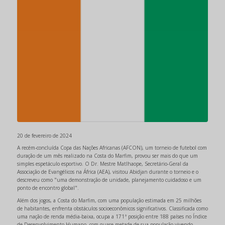
20 de fevereiro de 2024
A recém-concluída Copa das Nações Africanas (AFCON), um torneio de futebol com
duração de um mês realizado na Costa do Marfim, provou ser mais do que um
simples espetáculo esportivo. O Dr. Mestre Matlhaope, Secretário-Geral da
Associação de Evangélicos na África (AEA), visitou Abidjan durante o torneio e o
descreveu como "uma demonstração de unidade, planejamento cuidadoso e um
ponto de encontro global".
Além dos jogos, a Costa do Marfim, com uma população estimada em 25 milhões
de habitantes, enfrenta obstáculos socioeconômicos significativos. Classificada como
uma nação de renda média-baixa, ocupa a 171ª posição entre 188 países no Índice
de Desenvolvimento Humano, com quase metade de sua população vivendo