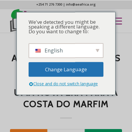
+254 71 276 7300
|
info@aeafrica.org
We've detected you might be
speaking a different language.
Do you want to change to:
English
NOTÍCIAS
A VITÓRIA NA COPA DAS
NAÇÕES AFRICANAS
Change Language
SINALIZA O INÍCIO DE
Close and do not switch language
UMA NOVA ERA PARA A
COSTA DO MARFIM