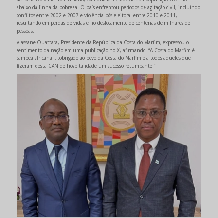
abaixo da linha da pobreza. O país enfrentou períodos de agitação civil, incluindo
conflitos entre 2002 e 2007 e violência pós-eleitoral entre 2010 e 2011,
resultando em perdas de vidas e no deslocamento de centenas de milhares de
pessoas.
Alassane Ouattara, Presidente da República da Costa do Marfim, expressou o
sentimento da nação em uma publicação no X, afirmando: “A Costa do Marfim é
campeã africana! ...obrigado ao povo da Costa do Marfim e a todos aqueles que
fizeram desta CAN de hospitalidade um sucesso retumbante!”