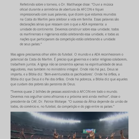
Refletindo sobre o torneio, o Dr. Matlhaope disse: “Ouvi a música
oficial durante a cerimônia de abertura da AFCON e fiquei
impressionado com suas palavras, que dizem que estamos reunidos
na Costa do Marfim para celebrar a vida em família. Essas palavras são
declarações sérias que ressoam com o que a AEA representa: a
unidade do continente. Devemos construir sobre essa unidade; todos
os marfinenses e nigerianos estão celebrando essa unidade, e todas as
nações que participaram da competição estão celebrando a unidade
de seus países.”
Mas agora precisamos olhar além do futebol. O mundo e a AEA reconheceram o
potencial da Costa do Marfim. É preciso que governos e o setor religioso colaborem,
trabalhem juntos. A Igreja não se concentra apenas na espiritualidade de seus
seguidores, mas também no ministério integral. Onde não há paz, Deus se
importa, e a Bíblia diz: 'Bem-aventurados os pacificadores'. Onde há órfãos, a
Bíblia diz que Deus é o Pai dos órfãos. Onde há pobreza, a Bíblia diz que aqueles
que cuidam dos pobres são parceiros de Deus.
“Tivemos quase 2 bilhões de pessoas assistindo à AFCON em todo o mundo.
Devemos nos orgulhar como africanos e a próxima será ainda melhor”, disse o
presidente da CAF, Dr. Patrice Motsepe. “O sucesso da África depende da união de
todos, do comércio e, no futebol, da competição e do jogo entre os países.”