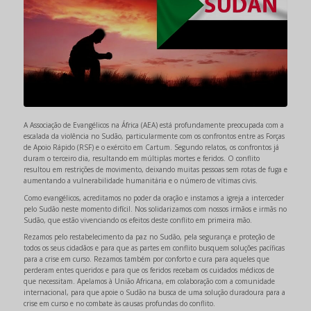
A Associação de Evangélicos na África (AEA) está profundamente preocupada com a
escalada da violência no Sudão, particularmente com os confrontos entre as Forças
de Apoio Rápido (RSF) e o exército em Cartum. Segundo relatos, os confrontos já
duram o terceiro dia, resultando em múltiplas mortes e feridos. O conflito
resultou em restrições de movimento, deixando muitas pessoas sem rotas de fuga e
aumentando a vulnerabilidade humanitária e o número de vítimas civis.
Como evangélicos, acreditamos no poder da oração e instamos a igreja a interceder
pelo Sudão neste momento difícil. Nos solidarizamos com nossos irmãos e irmãs no
Sudão, que estão vivenciando os efeitos deste conflito em primeira mão.
Rezamos pelo restabelecimento da paz no Sudão, pela segurança e proteção de
todos os seus cidadãos e para que as partes em conflito busquem soluções pacíficas
para a crise em curso. Rezamos também por conforto e cura para aqueles que
perderam entes queridos e para que os feridos recebam os cuidados médicos de
que necessitam. Apelamos à União Africana, em colaboração com a comunidade
internacional, para que apoie o Sudão na busca de uma solução duradoura para a
crise em curso e no combate às causas profundas do conflito.