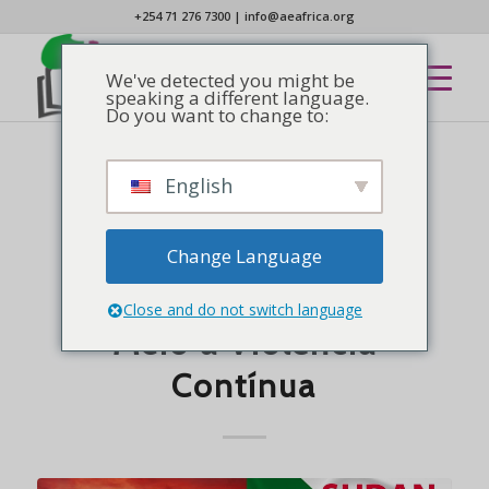
+254 71 276 7300
|
info@aeafrica.org
We've detected you might be
speaking a different language.
Do you want to change to:
English
NOTÍCIAS
Apelo à Oração pelo
Sudão: AEA Exorta a
Change Language
Igreja a Interceder em
Close and do not switch language
Meio à Violência
Contínua