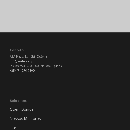
Contato
AEA Plaza, Nairóbi, Quênia
info@aeafrica.org
POBox 49332, 00100, Nairobi, Quênia
+254 71 276 7300
Sobre nós
Quem Somos
Nossos Membros
Dar