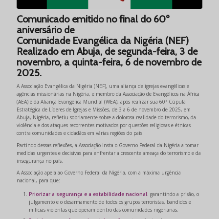
Comunicado emitido no final do 60º
aniversário de
Comunidade Evangélica da Nigéria (NEF)
Realizado em Abuja, de segunda-feira, 3 de
novembro, a quinta-feira, 6 de novembro de
2025.
A Associação Evangélica da Nigéria (NEF), uma aliança de igrejas evangélicas e
agências missionárias na Nigéria, e membro da Associação de Evangélicos na África
(AEA) e da Aliança Evangélica Mundial (WEA), após realizar sua 60ª Cúpula
Estratégica de Líderes de Igrejas e Missões, de 3 a 6 de novembro de 2025, em
Abuja, Nigéria, refletiu sobriamente sobre a dolorosa realidade do terrorismo, da
violência e dos ataques recorrentes motivados por questões religiosas e étnicas
contra comunidades e cidadãos em várias regiões do país.
Partindo dessas reflexões, a Associação insta o Governo Federal da Nigéria a tomar
medidas urgentes e decisivas para enfrentar a crescente ameaça do terrorismo e da
insegurança no país.
A Associação apela ao Governo Federal da Nigéria, com a máxima urgência
nacional, para que:
Priorizar a segurança e a estabilidade nacional.
garantindo a prisão, o
julgamento e o desarmamento de todos os grupos terroristas, bandidos e
milícias violentas que operam dentro das comunidades nigerianas.