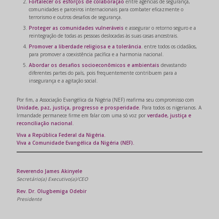
Fortalecer os esforços de colaboração
entre agências de segurança,
comunidades e parceiros internacionais para combater eficazmente o
terrorismo e outros desafios de segurança.
Proteger as comunidades vulneráveis
e assegurar o retorno seguro e a
reintegração de todas as pessoas deslocadas às suas casas ancestrais.
Promover a liberdade religiosa e a tolerância.
entre todos os cidadãos,
para promover a coexistência pacífica e a harmonia nacional.
Abordar os desafios socioeconômicos e ambientais
devastando
diferentes partes do país, pois frequentemente contribuem para a
insegurança e a agitação social.
Por fim, a Associação Evangélica da Nigéria (NEF) reafirma seu compromisso com
Unidade, paz, justiça, progresso e prosperidade.
Para todos os nigerianos. A
Irmandade permanece firme em falar com uma só voz por
verdade, justiça e
reconciliação nacional
.
Viva a República Federal da Nigéria.
Viva a Comunidade Evangélica da Nigéria (NEF).
Reverendo James Akinyele
Secretário(a) Executivo(a)/CEO
Rev. Dr. Olugbemiga Odebir
Presidente