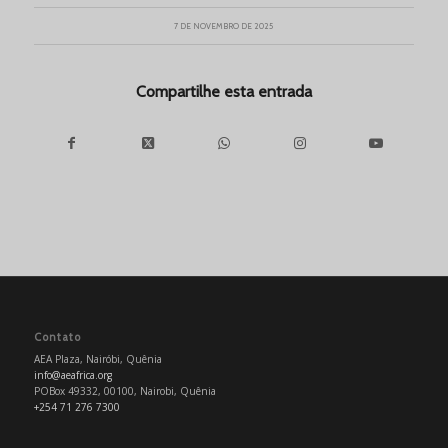
7 DE NOVEMBRO DE 2025
Compartilhe esta entrada
Contato
AEA Plaza, Nairóbi, Quênia
info@aeafrica.org
POBox 49332, 00100, Nairobi, Quênia
+254 71 276 7300