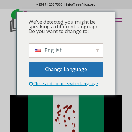
+254 71 276 7300
|
info@aeafrica.org
We've detected you might be
speaking a different language.
Do you want to change to:
English
NOTÍCIAS
Acabem com o terror e
unam a Nigéria.
Change Language
Close and do not switch language