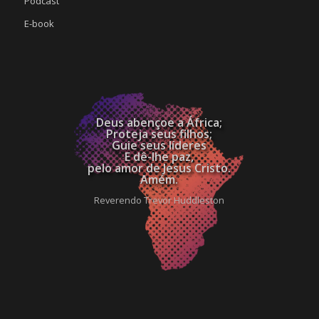
Podcast
E-book
Deus abençoe a África;
Proteja seus filhos;
Guie seus líderes
E dê-lhe paz,
pelo amor de Jesus Cristo.
Amém.
Reverendo Trevor Huddleston