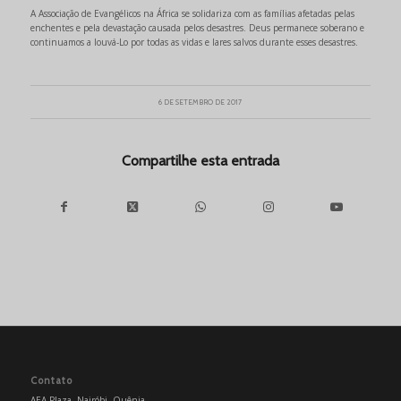
A Associação de Evangélicos na África se solidariza com as famílias afetadas pelas
enchentes e pela devastação causada pelos desastres. Deus permanece soberano e
continuamos a louvá-Lo por todas as vidas e lares salvos durante esses desastres.
6 DE SETEMBRO DE 2017
Compartilhe esta entrada
Contato
AEA Plaza, Nairóbi, Quênia