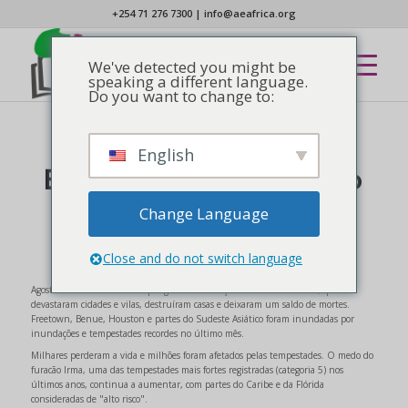
+254 71 276 7300
|
info@aeafrica.org
We've detected you might be
speaking a different language.
Do you want to change to:
English
AFROSCÓPIO
,
NOTÍCIAS
Escopo Mensal - Agosto
de 2017
Change Language
Close and do not switch language
Agosto de 2017 foi marcado por graves inundações em todo o mundo, que
devastaram cidades e vilas, destruíram casas e deixaram um saldo de mortes.
Freetown, Benue, Houston e partes do Sudeste Asiático foram inundadas por
inundações e tempestades recordes no último mês.
Milhares perderam a vida e milhões foram afetados pelas tempestades. O medo do
furacão Irma, uma das tempestades mais fortes registradas (categoria 5) nos
últimos anos, continua a aumentar, com partes do Caribe e da Flórida
consideradas de "alto risco".