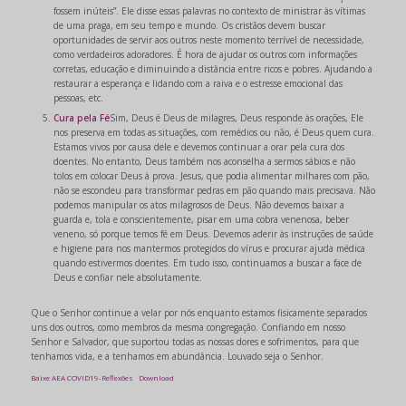
fossem inúteis”. Ele disse essas palavras no contexto de ministrar às vítimas
de uma praga, em seu tempo e mundo. Os cristãos devem buscar
oportunidades de servir aos outros neste momento terrível de necessidade,
como verdadeiros adoradores. É hora de ajudar os outros com informações
corretas, educação e diminuindo a distância entre ricos e pobres. Ajudando a
restaurar a esperança e lidando com a raiva e o estresse emocional das
pessoas, etc.
Cura pela Fé
Sim, Deus é Deus de milagres, Deus responde às orações, Ele
nos preserva em todas as situações, com remédios ou não, é Deus quem cura.
Estamos vivos por causa dele e devemos continuar a orar pela cura dos
doentes. No entanto, Deus também nos aconselha a sermos sábios e não
tolos em colocar Deus à prova. Jesus, que podia alimentar milhares com pão,
não se escondeu para transformar pedras em pão quando mais precisava. Não
podemos manipular os atos milagrosos de Deus. Não devemos baixar a
guarda e, tola e conscientemente, pisar em uma cobra venenosa, beber
veneno, só porque temos fé em Deus. Devemos aderir às instruções de saúde
e higiene para nos mantermos protegidos do vírus e procurar ajuda médica
quando estivermos doentes. Em tudo isso, continuamos a buscar a face de
Deus e confiar nele absolutamente.
Que o Senhor continue a velar por nós enquanto estamos fisicamente separados
uns dos outros, como membros da mesma congregação. Confiando em nosso
Senhor e Salvador, que suportou todas as nossas dores e sofrimentos, para que
tenhamos vida, e a tenhamos em abundância. Louvado seja o Senhor.
Baixe AEA COVID19-Reflexões
Download