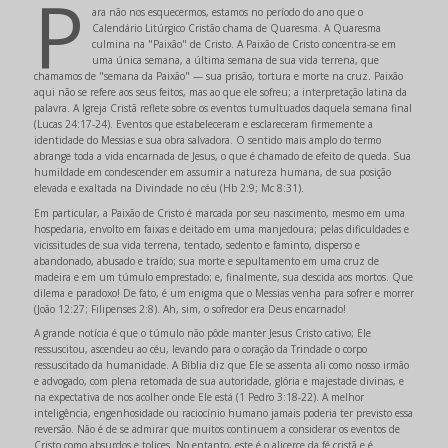
P
ara não nos esquecermos, estamos no período do ano que o
Calendário Litúrgico Cristão chama de Quaresma. A Quaresma
culmina na "Paixão" de Cristo. A Paixão de Cristo concentra-se em
uma única semana, a última semana de sua vida terrena, que
chamamos de "semana da Paixão" — sua prisão, tortura e morte na cruz. Paixão
aqui não se refere aos seus feitos, mas ao que ele sofreu; a interpretação latina da
palavra. A Igreja Cristã reflete sobre os eventos tumultuados daquela semana final
(Lucas 24:17-24). Eventos que estabeleceram e esclareceram firmemente a
identidade do Messias e sua obra salvadora. O sentido mais amplo do termo
abrange toda a vida encarnada de Jesus, o que é chamado de efeito de queda. Sua
humildade em condescender em assumir a natureza humana, de sua posição
elevada e exaltada na Divindade no céu (Hb 2:9; Mc 8:31).
Em particular, a Paixão de Cristo é marcada por seu nascimento, mesmo em uma
hospedaria, envolto em faixas e deitado em uma manjedoura; pelas dificuldades e
vicissitudes de sua vida terrena, tentado, sedento e faminto, disperso e
abandonado, abusado e traído; sua morte e sepultamento em uma cruz de
madeira e em um túmulo emprestado; e, finalmente, sua descida aos mortos. Que
dilema e paradoxo! De fato, é um enigma que o Messias venha para sofrer e morrer
(João 12:27; Filipenses 2:8). Ah, sim, o sofredor era Deus encarnado!
A grande notícia é que o túmulo não pôde manter Jesus Cristo cativo; Ele
ressuscitou, ascendeu ao céu, levando para o coração da Trindade o corpo
ressuscitado da humanidade. A Bíblia diz que Ele se assenta ali como nosso irmão
e advogado, com plena retomada de sua autoridade, glória e majestade divinas, e
na expectativa de nos acolher onde Ele está (1 Pedro 3:18-22). A melhor
inteligência, engenhosidade ou raciocínio humano jamais poderia ter previsto essa
reversão. Não é de se admirar que muitos continuem a considerar os eventos de
Cristo como absurdos e tolices. No entanto, este é o alicerce da fé cristã e é