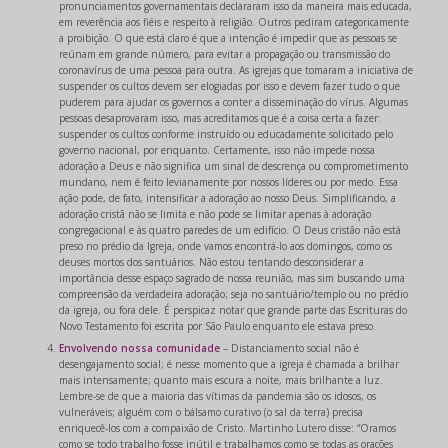
pronunciamentos governamentais declararam isso da maneira mais educada,
em reverência aos fiéis e respeito à religião. Outros pediram categoricamente
a proibição. O que está claro é que a intenção é impedir que as pessoas se
reúnam em grande número, para evitar a propagação ou transmissão do
coronavírus de uma pessoa para outra. As igrejas que tomaram a iniciativa de
suspender os cultos devem ser elogiadas por isso e devem fazer tudo o que
puderem para ajudar os governos a conter a disseminação do vírus. Algumas
pessoas desaprovaram isso, mas acreditamos que é a coisa certa a fazer:
suspender os cultos conforme instruído ou educadamente solicitado pelo
governo nacional, por enquanto. Certamente, isso não impede nossa
adoração a Deus e não significa um sinal de descrença ou comprometimento
mundano, nem é feito levianamente por nossos líderes ou por medo. Essa
ação pode, de fato, intensificar a adoração ao nosso Deus. Simplificando, a
adoração cristã não se limita e não pode se limitar apenas à adoração
congregacional e às quatro paredes de um edifício. O Deus cristão não está
preso no prédio da Igreja, onde vamos encontrá-lo aos domingos, como os
deuses mortos dos santuários. Não estou tentando desconsiderar a
importância desse espaço sagrado de nossa reunião, mas sim buscando uma
compreensão da verdadeira adoração; seja no santuário/templo ou no prédio
da igreja, ou fora dele. É perspicaz notar que grande parte das Escrituras do
Novo Testamento foi escrita por São Paulo enquanto ele estava preso.
Envolvendo nossa comunidade
– Distanciamento social não é
desengajamento social; é nesse momento que a igreja é chamada a brilhar
mais intensamente; quanto mais escura a noite, mais brilhante a luz.
Lembre-se de que a maioria das vítimas da pandemia são os idosos, os
vulneráveis; alguém com o bálsamo curativo (o sal da terra) precisa
enriquecê-los com a compaixão de Cristo. Martinho Lutero disse: “Oramos
como se todo trabalho fosse inútil e trabalhamos como se todas as orações