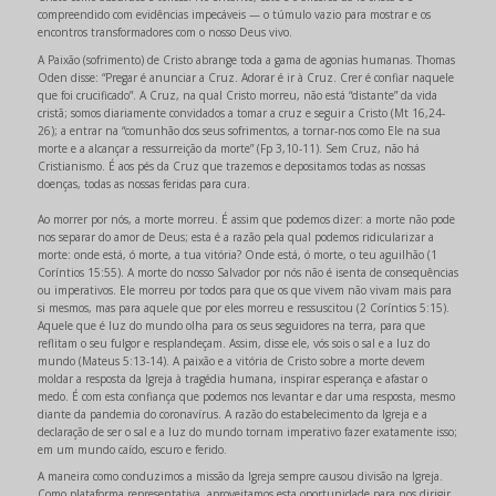
compreendido com evidências impecáveis — o túmulo vazio para mostrar e os
encontros transformadores com o nosso Deus vivo.
A Paixão (sofrimento) de Cristo abrange toda a gama de agonias humanas. Thomas
Oden disse: “Pregar é anunciar a Cruz. Adorar é ir à Cruz. Crer é confiar naquele
que foi crucificado”. A Cruz, na qual Cristo morreu, não está “distante” da vida
cristã; somos diariamente convidados a tomar a cruz e seguir a Cristo (Mt 16,24-
26); a entrar na “comunhão dos seus sofrimentos, a tornar-nos como Ele na sua
morte e a alcançar a ressurreição da morte” (Fp 3,10-11). Sem Cruz, não há
Cristianismo. É aos pés da Cruz que trazemos e depositamos todas as nossas
doenças, todas as nossas feridas para cura.
Ao morrer por nós, a morte morreu. É assim que podemos dizer: a morte não pode
nos separar do amor de Deus; esta é a razão pela qual podemos ridicularizar a
morte: onde está, ó morte, a tua vitória? Onde está, ó morte, o teu aguilhão (1
Coríntios 15:55). A morte do nosso Salvador por nós não é isenta de consequências
ou imperativos. Ele morreu por todos para que os que vivem não vivam mais para
si mesmos, mas para aquele que por eles morreu e ressuscitou (2 Coríntios 5:15).
Aquele que é luz do mundo olha para os seus seguidores na terra, para que
reflitam o seu fulgor e resplandeçam. Assim, disse ele, vós sois o sal e a luz do
mundo (Mateus 5:13-14). A paixão e a vitória de Cristo sobre a morte devem
moldar a resposta da Igreja à tragédia humana, inspirar esperança e afastar o
medo. É com esta confiança que podemos nos levantar e dar uma resposta, mesmo
diante da pandemia do coronavírus. A razão do estabelecimento da Igreja e a
declaração de ser o sal e a luz do mundo tornam imperativo fazer exatamente isso;
em um mundo caído, escuro e ferido.
A maneira como conduzimos a missão da Igreja sempre causou divisão na Igreja.
Como plataforma representativa, aproveitamos esta oportunidade para nos dirigir