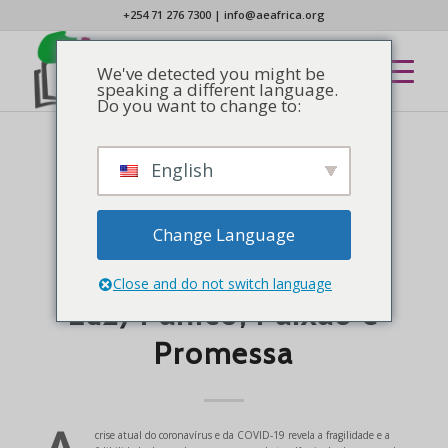
+254 71 276 7300
|
info@aeafrica.org
We've detected you might be
speaking a different language.
Do you want to change to:
English
NOTÍCIAS
Post Tenebras Spero
Lucem (Depois da
Change Language
Escuridão, Espero pela
Close and do not switch language
Luz) Pânico, Paixão e
Promessa
crise atual do coronavírus e da COVID-19 revela a fragilidade e a