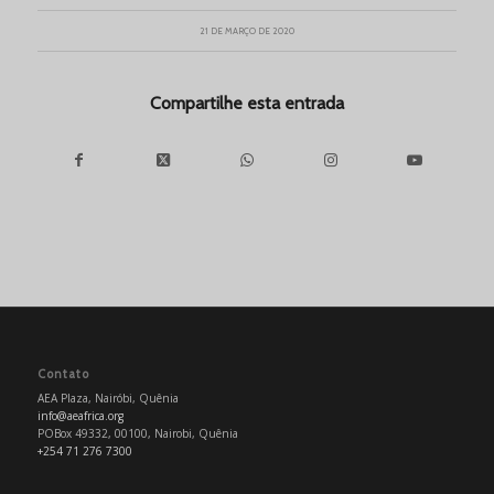
21 DE MARÇO DE 2020
Compartilhe esta entrada
Contato
AEA Plaza, Nairóbi, Quênia
info@aeafrica.org
POBox 49332, 00100, Nairobi, Quênia
+254 71 276 7300