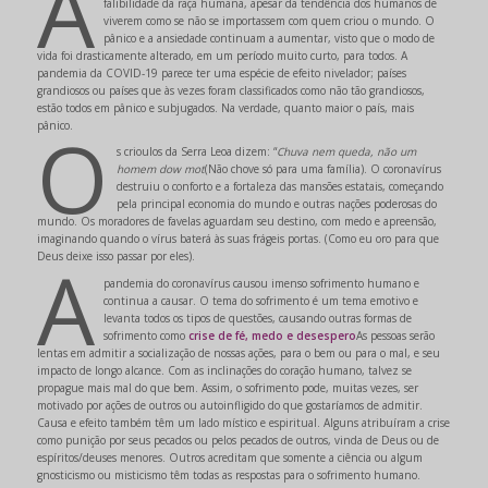
A
falibilidade da raça humana, apesar da tendência dos humanos de
viverem como se não se importassem com quem criou o mundo. O
pânico e a ansiedade continuam a aumentar, visto que o modo de
vida foi drasticamente alterado, em um período muito curto, para todos. A
pandemia da COVID-19 parece ter uma espécie de efeito nivelador; países
grandiosos ou países que às vezes foram classificados como não tão grandiosos,
estão todos em pânico e subjugados. Na verdade, quanto maior o país, mais
O
pânico.
s crioulos da Serra Leoa dizem: “
Chuva nem queda, não um
homem dow mot
(Não chove só para uma família). O coronavírus
destruiu o conforto e a fortaleza das mansões estatais, começando
pela principal economia do mundo e outras nações poderosas do
mundo. Os moradores de favelas aguardam seu destino, com medo e apreensão,
imaginando quando o vírus baterá às suas frágeis portas. (Como eu oro para que
A
Deus deixe isso passar por eles).
pandemia do coronavírus causou imenso sofrimento humano e
continua a causar. O tema do sofrimento é um tema emotivo e
levanta todos os tipos de questões, causando outras formas de
sofrimento como
crise de fé, medo e desespero
As pessoas serão
lentas em admitir a socialização de nossas ações, para o bem ou para o mal, e seu
impacto de longo alcance. Com as inclinações do coração humano, talvez se
propague mais mal do que bem. Assim, o sofrimento pode, muitas vezes, ser
motivado por ações de outros ou autoinfligido do que gostaríamos de admitir.
Causa e efeito também têm um lado místico e espiritual. Alguns atribuíram a crise
como punição por seus pecados ou pelos pecados de outros, vinda de Deus ou de
espíritos/deuses menores. Outros acreditam que somente a ciência ou algum
gnosticismo ou misticismo têm todas as respostas para o sofrimento humano.