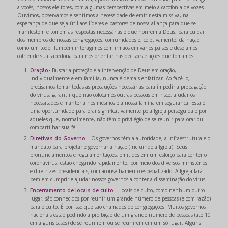
a vocês, nossos eleitores, com algumas perspectivas em meio à cacofonia de vozes.
Ouvimos, observamos e sentimos a necessidade de emitir esta missiva, na
esperança de que seja útil aos líderes e pastores de nossa aliança para que se
manifestem e tomem as respostas necessárias e que honrem a Deus, para cuidar
dos membros de nossas congregações, comunidades e, coletivamente, da nação
como um todo. Também interagimos com irmãos em vários países e desejamos
colher de sua sabedoria para nos orientar nas decisões e ações que tomamos:
Oração-
Buscar a proteção e a intervenção de Deus em oração,
individualmente e em família, nunca é demais enfatizar. Ao fazê-lo,
precisamos tomar todas as precauções necessárias para impedir a propagação
do vírus; garantir que não colocamos outras pessoas em risco, ajudar os
necessitados e manter a nós mesmos e a nossa família em segurança. Esta é
uma oportunidade para orar significativamente pela Igreja perseguida e por
aqueles que, normalmente, não têm o privilégio de se reunir para orar ou
compartilhar sua fé.
Diretivas do Governo
– Os governos têm a autoridade, a infraestrutura e o
mandato para projetar e governar a nação (incluindo a Igreja). Seus
pronunciamentos e regulamentações, emitidos em um esforço para conter o
coronavírus, estão chegando rapidamente, por meio dos diversos ministérios
e diretrizes presidenciais, com aconselhamento especializado. A Igreja fará
bem em cumprir e ajudar nossos governos a conter a disseminação do vírus.
Encerramento de locais de culto
– Locais de culto, como nenhum outro
lugar, são conhecidos por reunir um grande número de pessoas (e com razão)
para o culto. É por isso que são chamados de congregações. Muitos governos
nacionais estão pedindo a proibição de um grande número de pessoas (até 10
em alguns casos) de se reunirem ou se reunirem em um só lugar. Alguns