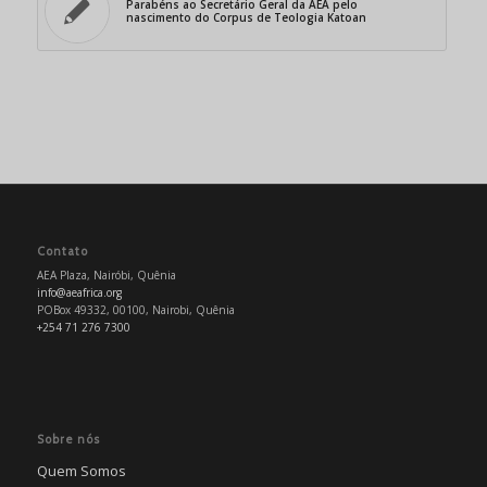
Parabéns ao Secretário Geral da AEA pelo
nascimento do Corpus de Teologia Katoan
Contato
AEA Plaza, Nairóbi, Quênia
info@aeafrica.org
POBox 49332, 00100, Nairobi, Quênia
+254 71 276 7300
Sobre nós
Quem Somos