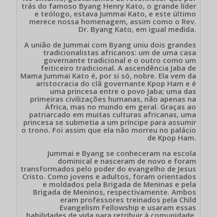
trás do famoso Byang Henry Kato, o grande líder
e teólogo, estava Jummai Kato, e este último
merece nossa homenagem, assim como o Rev.
Dr. Byang Kato, em igual medida.
A união de Jummai com Byang uniu dois grandes
tradicionalistas africanos: um de uma casa
governante tradicional e o outro como um
feiticeiro tradicional. A ascendência Jaba de
Mama Jummai Kato é, por si só, nobre. Ela vem da
aristocracia do clã governante Kpop Ham e é
uma princesa entre o povo Jaba; uma das
primeiras civilizações humanas, não apenas na
África, mas no mundo em geral. Graças ao
patriarcado em muitas culturas africanas, uma
princesa se submetia a um príncipe para assumir
o trono. Foi assim que ela não morreu no palácio
de Kpop Ham.
Jummai e Byang se conheceram na escola
dominical e nasceram de novo e foram
transformados pelo poder do evangelho de Jesus
Cristo. Como jovens e adultos, foram orientados
e moldados pela Brigada de Meninas e pela
Brigada de Meninos, respectivamente. Ambos
eram professores treinados pela Child
Evangelism Fellowship e usaram essas
habilidades de vida para retribuir à comunidade.