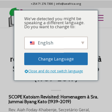
+254 71 276 7300
|
info@aeafrica.org
We've detected you might be
speaking a different language.
Do you want to change to:
English
NOTÍCIAS
ESCOPO: Katoísmo
revisitado: homenagem à
Change Language
Sra. Jummai Byang Kato
Close and do not switch language
(1939-2019)
SCOPE Katoism Revisited: Homenagem à Sra.
Jummai Byang Kato (1939-2019)
Rev. Aiah Foday-Khabenje, Secretário Geral,