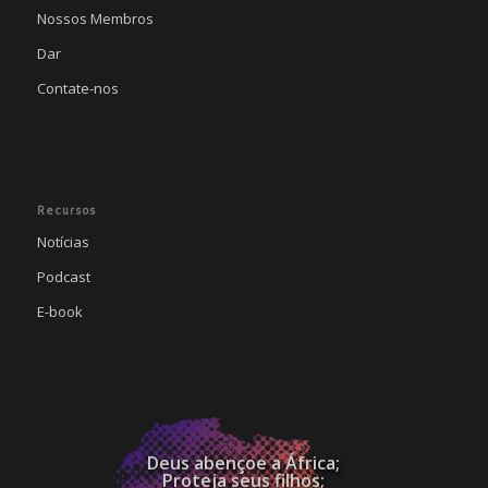
Nossos Membros
Dar
Contate-nos
Recursos
Notícias
Podcast
E-book
Deus abençoe a África;
Proteja seus filhos;