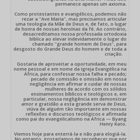
permanece apenas um axioma.
Como protestantes e evangélicos, podemos não
rezar a "Ave Maria", mas precisamos articular
uma teologia da Mãe de Deus e, de fato, o lugar
de honra de nossas heroínas da fé. Ao contrário,
desacreditamos nossa professada ortodoxia
bíblica ao elevar indevidamente o lugar do
chamado "grande homem de Deus", para
desgosto do Grande Deus do homem e de toda a
criação.
Gostaria de aproveitar a oportunidade, em meu
nome pessoal e em nome da Igreja Evangélica na
África, para confessar nossa falha e pecado;
pecado de comissão e omissão em nossa
negligência em afirmar e cuidar de nossas
mulheres de acordo com os sólidos
ensinamentos bíblicos e teológicos e, em
particular, nossa negligência em demonstrar
amor e gratidão a esta grande serva de Deus,
viúva de alguém tão importante em nossas
reflexões e discursos teológicos e afirmada
como pai do evangelicalismo na África — Byang
Henry Kato.
Viemos hoje para enterrá-la e não para elogiá-la.
No entanto, gostaríamos de reconhecer que por