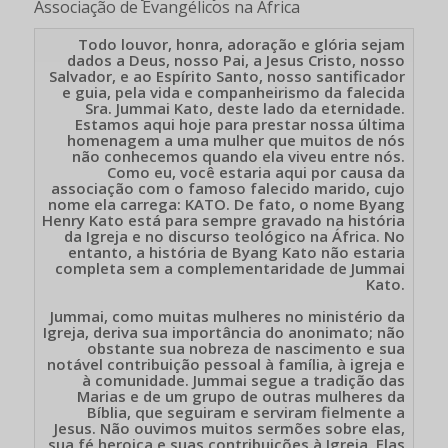
Associação de Evangélicos na África
Todo louvor, honra, adoração e glória sejam
dados a Deus, nosso Pai, a Jesus Cristo, nosso
Salvador, e ao Espírito Santo, nosso santificador
e guia, pela vida e companheirismo da falecida
Sra. Jummai Kato, deste lado da eternidade.
Estamos aqui hoje para prestar nossa última
homenagem a uma mulher que muitos de nós
não conhecemos quando ela viveu entre nós.
Como eu, você estaria aqui por causa da
associação com o famoso falecido marido, cujo
nome ela carrega: KATO. De fato, o nome Byang
Henry Kato está para sempre gravado na história
da Igreja e no discurso teológico na África. No
entanto, a história de Byang Kato não estaria
completa sem a complementaridade de Jummai
Kato.
Jummai, como muitas mulheres no ministério da
Igreja, deriva sua importância do anonimato; não
obstante sua nobreza de nascimento e sua
notável contribuição pessoal à família, à igreja e
à comunidade. Jummai segue a tradição das
Marias e de um grupo de outras mulheres da
Bíblia, que seguiram e serviram fielmente a
Jesus. Não ouvimos muitos sermões sobre elas,
sua fé heroica e suas contribuições à Igreja. Elas