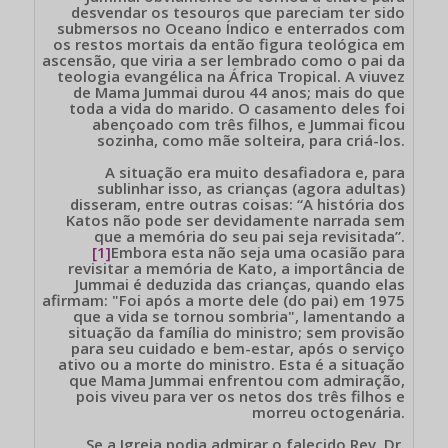
desvendar os tesouros que pareciam ter sido
submersos no Oceano Índico e enterrados com
os restos mortais da então figura teológica em
ascensão, que viria a ser lembrado como o pai da
teologia evangélica na África Tropical. A viuvez
de Mama Jummai durou 44 anos; mais do que
toda a vida do marido. O casamento deles foi
abençoado com três filhos, e Jummai ficou
sozinha, como mãe solteira, para criá-los.
A situação era muito desafiadora e, para
sublinhar isso, as crianças (agora adultas)
disseram, entre outras coisas: “A história dos
Katos não pode ser devidamente narrada sem
que a memória do seu pai seja revisitada”.
[1]
Embora esta não seja uma ocasião para
revisitar a memória de Kato, a importância de
Jummai é deduzida das crianças, quando elas
afirmam: "Foi após a morte dele (do pai) em 1975
que a vida se tornou sombria", lamentando a
situação da família do ministro; sem provisão
para seu cuidado e bem-estar, após o serviço
ativo ou a morte do ministro. Esta é a situação
que Mama Jummai enfrentou com admiração,
pois viveu para ver os netos dos três filhos e
morreu octogenária.
Se a Igreja podia admirar o falecido Rev. Dr.