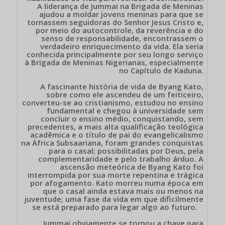
A liderança de Jummai na Brigada de Meninas
ajudou a moldar jovens meninas para que se
tornassem seguidoras do Senhor Jesus Cristo e,
por meio do autocontrole, da reverência e do
senso de responsabilidade, encontrassem o
verdadeiro enriquecimento da vida. Ela seria
conhecida principalmente por seu longo serviço
à Brigada de Meninas Nigerianas, especialmente
no Capítulo de Kaduna.
A fascinante história de vida de Byang Kato,
sobre como ele ascendeu de um feiticeiro,
converteu-se ao cristianismo, estudou no ensino
fundamental e chegou à universidade sem
concluir o ensino médio, conquistando, sem
precedentes, a mais alta qualificação teológica
acadêmica e o título de pai do evangelicalismo
na África Subsaariana, foram grandes conquistas
para o casal; possibilitadas por Deus, pela
complementaridade e pelo trabalho árduo. A
ascensão meteórica de Byang Kato foi
interrompida por sua morte repentina e trágica
por afogamento. Kato morreu numa época em
que o casal ainda estava mais ou menos na
juventude; uma fase da vida em que dificilmente
se está preparado para legar algo ao futuro.
Jummai obviamente se tornou a chave para