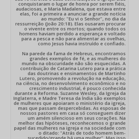
conquistaram o lugar de honra por serem fiéis,
audaciosas, e Maria Madalena, que estava entre
elas, foi a primeira a anunciar a grande notícia
ao mundo: "Eu vi o Senhor", no dia da
ressurreição (João 20:18). Elas ousaram procurar
o vivente entre os mortos; quando todos os
homens haviam perdido a esperança e voltado
para a pesca e não para alimentar as ovelhas,
como Jesus havia instruído e confiado.
Na parede da fama de Hebreus, encontramos
grandes exemplos de fé, e as mulheres do
mundo na obscuridade não são esquecidas. A
contribuição de Catarina Lutero para a prática
das doutrinas e ensinamentos de Martinho
Lutero, promovendo a revolução na educação,
na ciência, no desenvolvimento econômico e no
crescimento industrial, é pouco conhecida
durante a Reforma. Suzanne Wesley, da Igreja da
Inglaterra, e Madre Teresa da Índia são exemplos
de mulheres que apoiaram o ministério da igreja,
mas que passam despercebidas. As esposas de
nossos pastores em casa só conseguem dizer
um amém silencioso em seus corações. Na
melhor das hipóteses, reconhecemos o grande
papel das mulheres na igreja e na sociedade com
o ditado: "Atrás de todo homem bem-
sucedido/grande há uma mulher". Mas isso