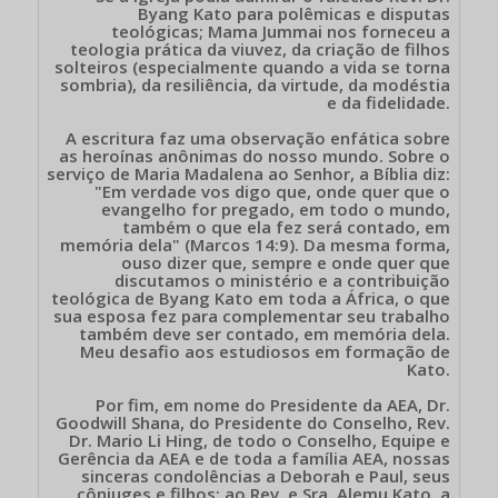
Byang Kato para polêmicas e disputas
teológicas; Mama Jummai nos forneceu a
teologia prática da viuvez, da criação de filhos
solteiros (especialmente quando a vida se torna
sombria), da resiliência, da virtude, da modéstia
e da fidelidade.
A escritura faz uma observação enfática sobre
as heroínas anônimas do nosso mundo. Sobre o
serviço de Maria Madalena ao Senhor, a Bíblia diz:
"Em verdade vos digo que, onde quer que o
evangelho for pregado, em todo o mundo,
também o que ela fez será contado, em
memória dela" (Marcos 14:9). Da mesma forma,
ouso dizer que, sempre e onde quer que
discutamos o ministério e a contribuição
teológica de Byang Kato em toda a África, o que
sua esposa fez para complementar seu trabalho
também deve ser contado, em memória dela.
Meu desafio aos estudiosos em formação de
Kato.
Por fim, em nome do Presidente da AEA, Dr.
Goodwill Shana, do Presidente do Conselho, Rev.
Dr. Mario Li Hing, de todo o Conselho, Equipe e
Gerência da AEA e de toda a família AEA, nossas
sinceras condolências a Deborah e Paul, seus
cônjuges e filhos; ao Rev. e Sra. Alemu Kato, a