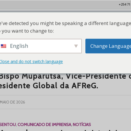
+254 71
've detected you might be speaking a different language
Lar
Quem Somos
Nossos Membros
Recursos
Con
 you want to change to:
English
Change Languag
Close and do not switch language
ESENTOU
,
COMUNICADO DE IMPRENSA
,
NOTÍCIAS
Bispo Muparutsa, Vice-Presidente
esidente Global da AFReG.
 MAIO DE 2026
ESENTOU
,
COMUNICADO DE IMPRENSA
,
NOTÍCIAS