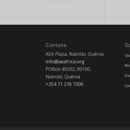
Contato
S
AEA Plaza, Nairóbi, Quênia
Qu
info@aeafrica.org
No
POBox 49332, 00100,
Da
Nairobi, Quênia
+254 71 276 7300
Co