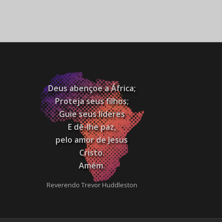
Deus abençoe a África;
Proteja seus filhos;
Guie seus líderes
E dê-lhe paz,
pelo amor de Jesus
Cristo.
Amém.
Reverendo Trevor Huddleston