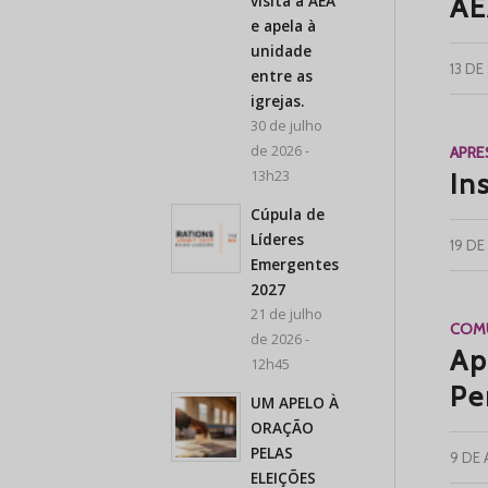
visita a AEA
AE
e apela à
unidade
13 D
entre as
igrejas.
30 de julho
de 2026 -
APR
13h23
In
Cúpula de
Líderes
19 D
Emergentes
2027
21 de julho
COMU
de 2026 -
Ap
12h45
Pe
UM APELO À
ORAÇÃO
PELAS
9 DE
ELEIÇÕES