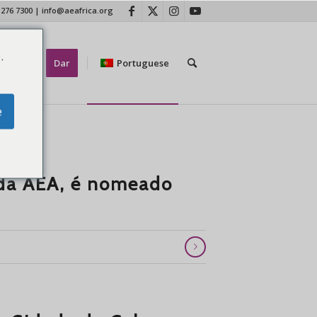
 276 7300
|
info@aeafrica.org
.
tate-nos
Dar
Portuguese
e
 da AEA, é nomeado