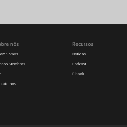
obre nós
Recursos
em Somos
Notícias
ssos Membros
Podcast
r
E-book
ntate-nos