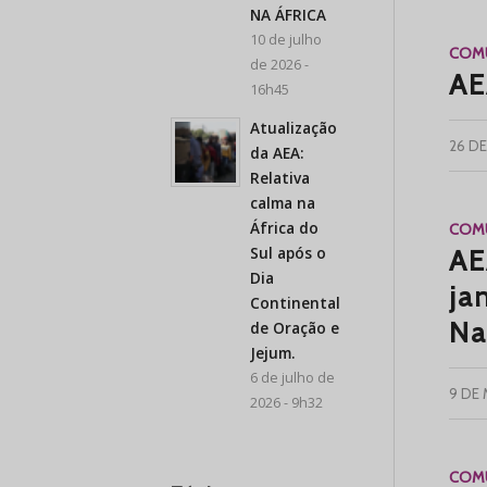
NA ÁFRICA
10 de julho
COMU
de 2026 -
AE
16h45
Atualização
26 DE
da AEA:
Relativa
calma na
África do
COMU
Sul após o
AE
Dia
ja
Continental
Na
de Oração e
Jejum.
6 de julho de
9 DE
2026 - 9h32
COMU