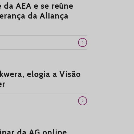
e da AEA e se reúne
derança da Aliança
kwera, elogia a Visão
er
ipar da AG online