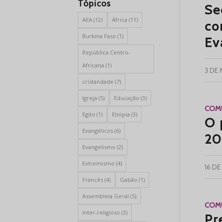
Tópicos
Se
AEA
(12)
África
(11)
co
Burkina Faso
(1)
Ev
República Centro-
Africana
(1)
3 DE
cristandade
(7)
Igreja
(5)
Educação
(3)
COMU
Egito
(1)
Etiópia
(3)
O 
Evangélicos
(6)
20
Evangelismo
(2)
Extremismo
(4)
16 DE
Francês
(4)
Gabão
(1)
Assembleia Geral
(5)
COMU
Inter-religioso
(3)
Pr