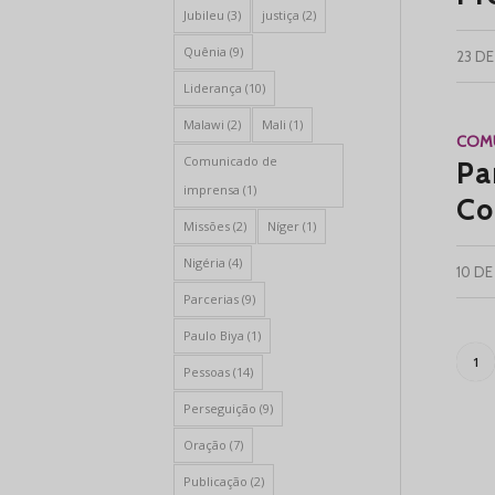
Jubileu
(3)
justiça
(2)
Quênia
(9)
23 DE
Liderança
(10)
Malawi
(2)
Mali
(1)
COMU
Comunicado de
Pa
imprensa
(1)
Co
Missões
(2)
Níger
(1)
Nigéria
(4)
10 DE
Parcerias
(9)
Paulo Biya
(1)
1
Pessoas
(14)
Perseguição
(9)
Oração
(7)
Publicação
(2)