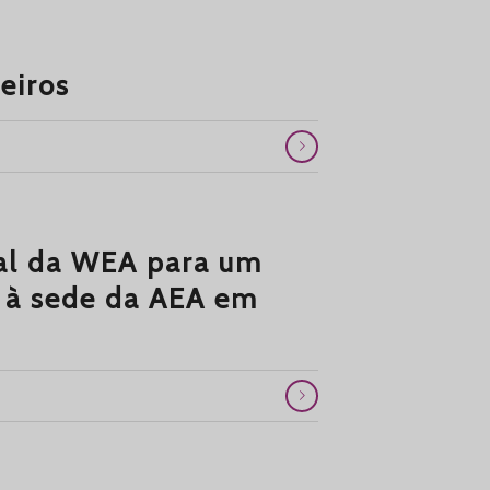
ceiros
al da WEA para um
a à sede da AEA em