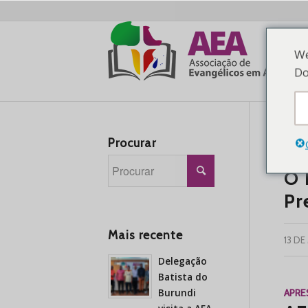
We
Do
Procurar
APR
O 
Pr
Mais recente
13 DE
Delegação
Batista do
Burundi
APR