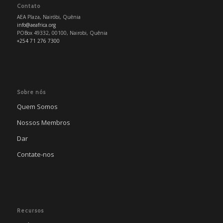
Contato
AEA Plaza, Nairóbi, Quênia
info@aeafrica.org
POBox 49332, 00100, Nairobi, Quênia
+254 71 276 7300
Sobre nós
Quem Somos
Nossos Membros
Dar
Contate-nos
Recursos