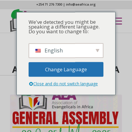
+254 71 276 7300
|
info@aeafrica.org
We've detected you might be
speaking a different language.
Do you want to change to:
English
APRESENTOU
,
COMUNICADO DE IMPRENSA
,
NOTÍCIAS
Inscrição para a 13ª
Assembleia Geral da AEA
Change Language
Close and do not switch language