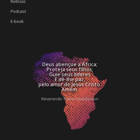
Notícias
Podcast
E-book
Deus abençoe a África;
Proteja seus filhos;
Guie seus líderes
E dê-lhe paz,
pelo amor de Jesus Cristo.
Amém.
Reverendo Trevor Huddleston