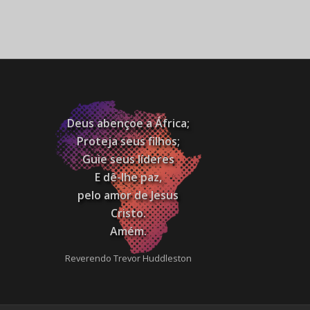
Deus abençoe a África;
Proteja seus filhos;
Guie seus líderes
E dê-lhe paz,
pelo amor de Jesus
Cristo.
Amém.
Reverendo Trevor Huddleston