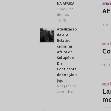
NA ÁFRICA
AFR
10 de julho
AE
de 2026 -
16h45
7 DE
Atualização
da AEA:
Relativa
NOTÍ
calma na
Co
África do
Sul após o
Dia
1 DE
Continental
de Oração e
Jejum.
NOTÍ
6 de julho de
La
2026 - 9h32
me