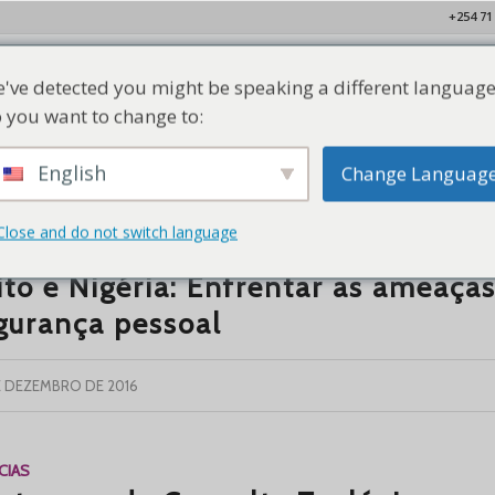
+254 71
've detected you might be speaking a different language
Lar
Quem Somos
Nossos Membros
Recursos
Con
 you want to change to:
English
Change Languag
Close and do not switch language
NICADO DE IMPRENSA
,
NOTÍCIAS
ito e Nigéria: Enfrentar as ameaça
gurança pessoal
E DEZEMBRO DE 2016
CIAS