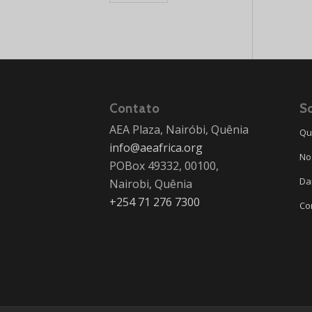
Contato
S
AEA Plaza, Nairóbi, Quênia
Qu
info@aeafrica.org
No
POBox 49332, 00100,
Da
Nairobi, Quênia
+254 71 276 7300
Co