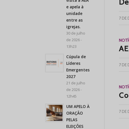
visita a AEA
De
e apela à
unidade
7 DE
entre as
igrejas.
30 de julho
de 2026 -
NOTÍ
13h23
AE
Cúpula de
Líderes
7 DE
Emergentes
2027
21 de julho
NOTÍ
de 2026 -
Co
12h45
UM APELO À
7 DE
ORAÇÃO
PELAS
ELEIÇÕES