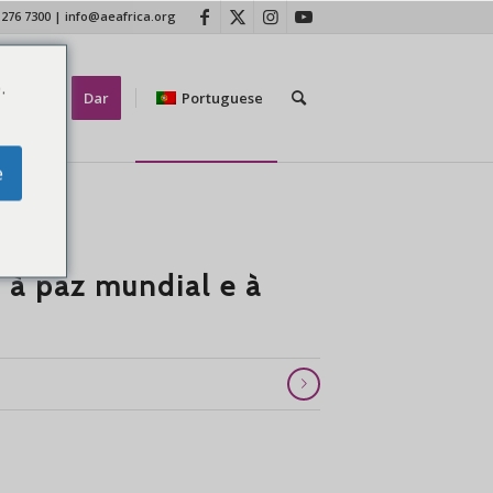
 276 7300
|
info@aeafrica.org
.
tate-nos
Dar
Portuguese
e
s à paz mundial e à