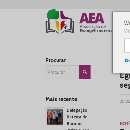
We
Do
Procurar
COMU
Eg
se
Mais recente
20 D
Delegação
Batista do
Burundi
NOTÍ