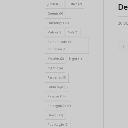
Jubileu
(3)
justiça
(2)
De
Quênia
(9)
Liderança
(10)
20 D
Malawi
(2)
Mali
(1)
Comunicado de
«
imprensa
(1)
Missões
(2)
Níger
(1)
Nigéria
(4)
Parcerias
(9)
Paulo Biya
(1)
Pessoas
(14)
Perseguição
(9)
Oração
(7)
Publicação
(2)