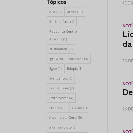
Tópicos
1 DE 
AEA
(12)
África
(11)
Burkina Faso
(1)
NOTÍ
República Centro-
Lí
Africana
(1)
da
cristandade
(7)
Igreja
(5)
Educação
(3)
30 D
Egito
(1)
Etiópia
(3)
Evangélicos
(6)
NOTÍ
Evangelismo
(2)
De
Extremismo
(4)
Francês
(4)
Gabão
(1)
26 D
Assembleia Geral
(5)
Inter-religioso
(3)
NOTÍ