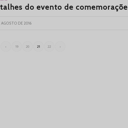
talhes do evento de comemorações
E AGOSTO DE 2016
‹
19
20
21
22
›