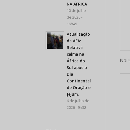
NA ÁFRICA
10 de julho
de 2026 -
16h45
Atualização
da AEA:
Relativa
calma na
Nair
África do
Sul após o
Dia
Continental
de Oração e
Jejum.
6 de julho de
2026 - 9h32