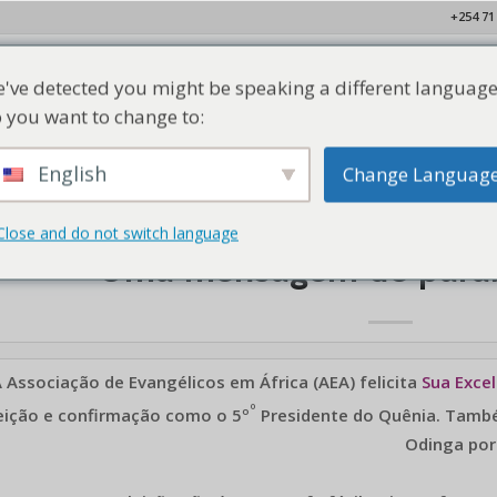
+254 71
've detected you might be speaking a different language
Lar
Quem Somos
Nossos Membros
Recursos
Con
 you want to change to:
English
Change Languag
Close and do not switch language
NOTÍCIAS
Uma mensagem de para
 Associação de Evangélicos em África (AEA) felicita
Sua Excel
º
eição e confirmação como o 5º
Presidente do Quênia. Tamb
Odinga por