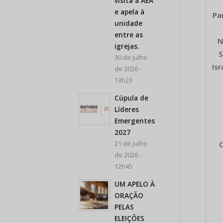
visita a AEA
e apela à
Pa
unidade
entre as
N
igrejas.
S
30 de julho
Is
de 2026 -
13h23
Cúpula de
Líderes
Emergentes
2027
21 de julho
C
de 2026 -
12h45
UM APELO À
ORAÇÃO
PELAS
ELEIÇÕES