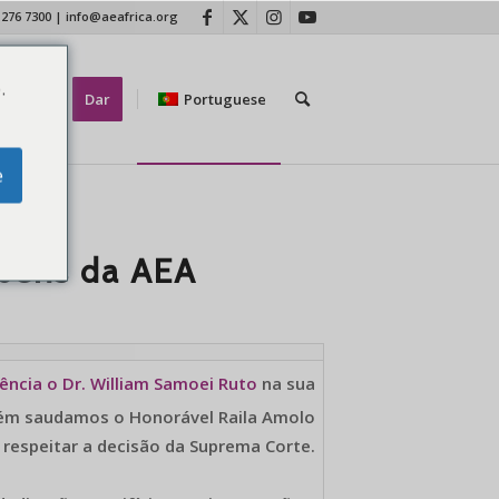
 276 7300
|
info@aeafrica.org
.
tate-nos
Dar
Portuguese
e
béns da AEA
ência o Dr. William Samoei Ruto
na sua
ém saudamos o Honorável Raila Amolo
 respeitar a decisão da Suprema Corte.