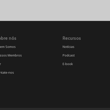
obre nós
Recursos
em Somos
Notícias
ssos Membros
Podcast
r
E-book
ntate-nos