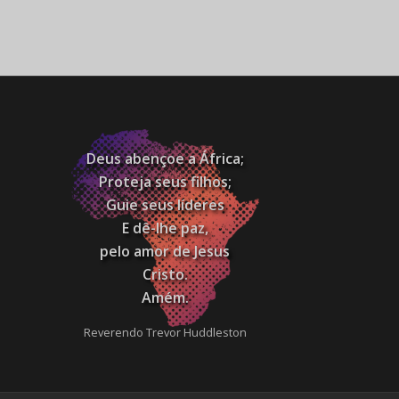
Deus abençoe a África;
Proteja seus filhos;
Guie seus líderes
E dê-lhe paz,
pelo amor de Jesus
Cristo.
Amém.
Reverendo Trevor Huddleston