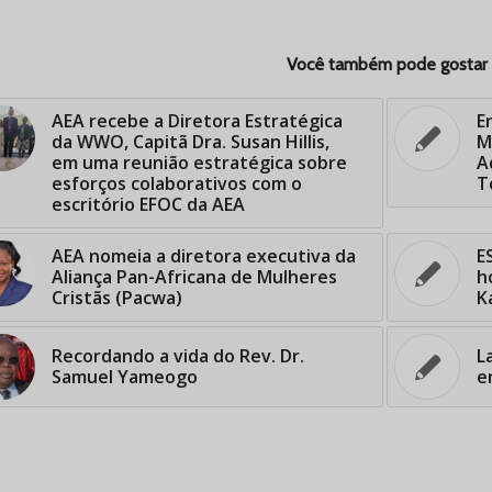
Você também pode gostar
AEA recebe a Diretora Estratégica
E
da WWO, Capitã Dra. Susan Hillis,
M
em uma reunião estratégica sobre
A
esforços colaborativos com o
T
escritório EFOC da AEA
AEA nomeia a diretora executiva da
E
Aliança Pan-Africana de Mulheres
h
Cristãs (Pacwa)
K
Recordando a vida do Rev. Dr.
L
Samuel Yameogo
e