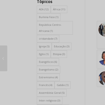
Tópicos
AEA
(12)
África
(11)
Burkina Faso
(1)
República Centro-
Africana
(1)
cristandade
(7)
Igreja
(5)
Educação
(3)
Recordando a vida do
Egito
(1)
Etiópia
(3)
Rev. Dr. Samuel
Evangélicos
(6)
Yameogo
Evangelismo
(2)
Extremismo
(4)
Francês
(4)
Gabão
(1)
Assembleia Geral
(5)
Inter-religioso
(3)