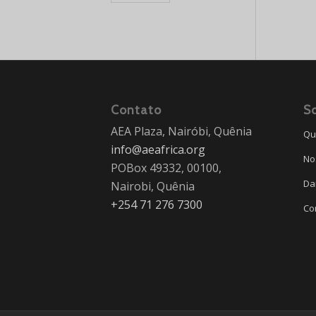
Contato
S
AEA Plaza, Nairóbi, Quênia
Qu
info@aeafrica.org
No
POBox 49332, 00100,
Da
Nairobi, Quênia
+254 71 276 7300
Co