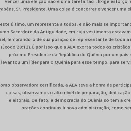
Vencer uma eleição não é uma tarefa fácil. Exige esforço, 
rabéns, Sr. Presidente. Uma coisa é concorrer e vencer uma el
este último, um representa a todos, e não mais se importa
umo Sacerdote da Antiguidade, em cuja vestimenta estavam 
rael, lembrando-o de sua posição de representante de toda 
(Êxodo 28:12). É por isso que a AEA exorta todos os cristão
próximo Presidente da República do Quênia por um país m
levantou um líder para o Quênia para esse tempo, para serv
omo observadora certificada, a AEA teve a honra de participa
coisas, observamos o alto nível de preparação, dedicaç
eleitorais. De fato, a democracia do Quênia só tem a c
orações contínuas à nova administração, como se