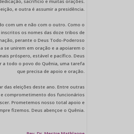
dedicação, sacrifício e muitas orações.
eição, e outra é assumir a presidência.
ndo com um e não com o outro. Como o
inscritos os nomes das doze tribos de
a nação, perante o Deus Todo-Poderoso
s a se unirem em oração e a apoiarem o
ais próspero, estável e pacífico. Deus
ir a todo o povo do Quênia, uma tarefa
que precisa de apoio e oração.
r das eleições deste ano. Entre outras
ão e comprometimento dos funcionários
rescer. Prometemos nosso total apoio e
mpre fizemos. Deus abençoe o Quênia.
Rev. Dr. Mestre Mathlaope