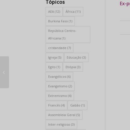
Tópicos
Ex-p
AEA
(12)
África
(11)
Burkina Faso
(1)
República Centro-
Africana
(1)
cristandade
(7)
Igreja
(5)
Educação
(3)
Egito
(1)
Etiópia
(3)
Os dirigentes da Igreja recorrem à
restrição após a decisão...
Evangélicos
(6)
Evangelismo
(2)
Extremismo
(4)
Francês
(4)
Gabão
(1)
Assembleia Geral
(5)
Inter-religioso
(3)