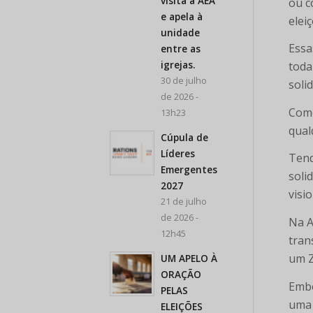
visita a AEA
ou c
e apela à
elei
unidade
Essa
entre as
igrejas.
toda
30 de julho
soli
de 2026 -
Como
13h23
qual
Cúpula de
Líderes
Tend
Emergentes
soli
2027
visi
21 de julho
de 2026 -
Na A
12h45
tran
um Z
UM APELO À
ORAÇÃO
Embo
PELAS
uma 
ELEIÇÕES