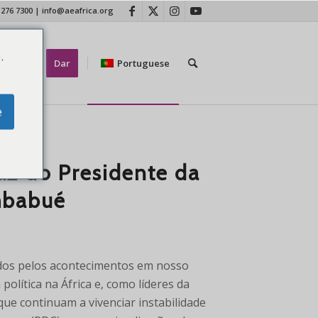
 276 7300
|
info@aeafrica.org
.
tate-nos
Dar
Portuguese
e
CIAS
z do Presidente da
mbabué
dos pelos acontecimentos em nosso
olítica na África e, como líderes da
ue continuam a vivenciar instabilidade