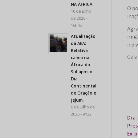
NA ÁFRICA
O po
10 de julho
inaç
de 2026 -
16h45
Agra
irmã
Atualização
da AEA:
indi
Relativa
Gála
calma na
África do
Sul após o
Dia
Continental
de Oração e
Jejum.
6 de julho de
2026 - 9h32
Dra.
Pres
Ex-p