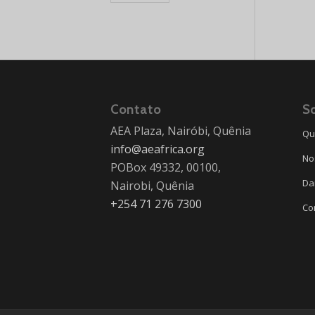
Contato
S
AEA Plaza, Nairóbi, Quênia
Qu
info@aeafrica.org
No
POBox 49332, 00100,
Da
Nairobi, Quênia
+254 71 276 7300
Co