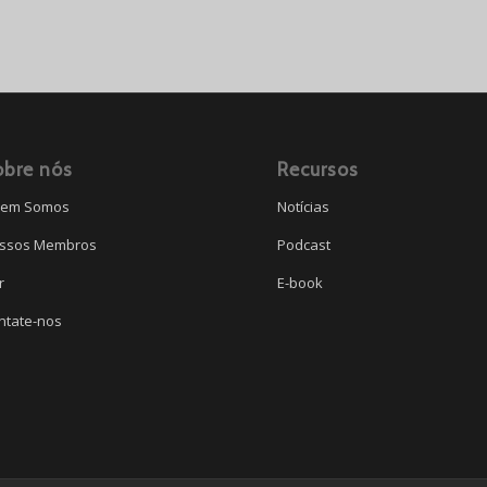
obre nós
Recursos
em Somos
Notícias
ssos Membros
Podcast
r
E-book
ntate-nos