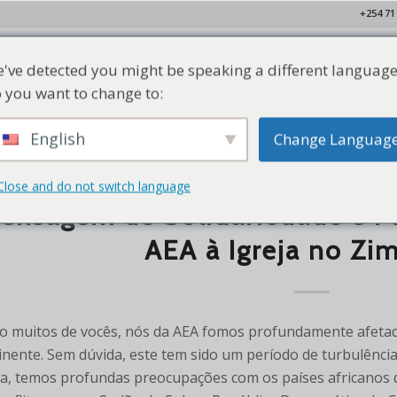
+254 71
've detected you might be speaking a different language
Lar
Quem Somos
Nossos Membros
Recursos
Con
 you want to change to:
English
Change Languag
Close and do not switch language
COMUNICADO DE IMPRENSA
,
NOTÍ
ensagem de Solidariedade e Pa
AEA à Igreja no Zi
 muitos de vocês, nós da AEA fomos profundamente afeta
inente. Sem dúvida, este tem sido um período de turbulência p
ja, temos profundas preocupações com os países africanos q