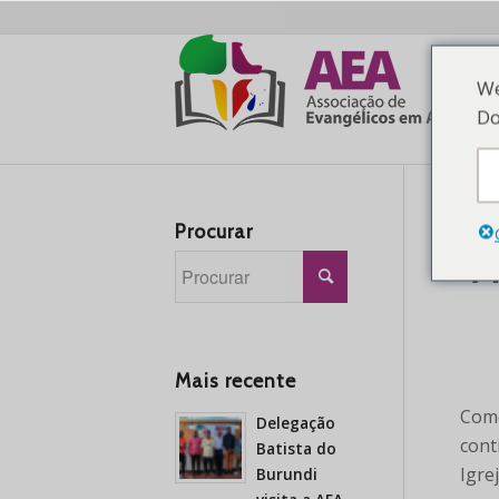
We
Do
Procurar
M
Mais recente
Como
Delegação
cont
Batista do
Igre
Burundi