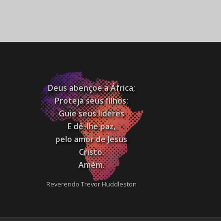
Deus abençoe a África;
Proteja seus filhos;
Guie seus líderes
E dê-lhe paz,
pelo amor de Jesus
Cristo.
Amém.
Reverendo Trevor Huddleston