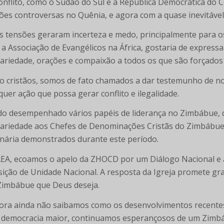
onflito, como o Sudão do Sul e a República Democrática do 
ções controversas no Quênia, e agora com a quase inevitáve
s tensões geraram incerteza e medo, principalmente para 
 a Associação de Evangélicos na África, gostaria de expres
dariedade, orações e compaixão a todos os que são forçados a
 cristãos, somos de fato chamados a dar testemunho de no
quer ação que possa gerar conflito e ilegalidade.
o desempenhado vários papéis de liderança no Zimbábue,
dariedade aos Chefes de Denominações Cristãs do Zimbábue 
onária demonstrados durante este período.
EA, ecoamos o apelo da ZHOCD por um Diálogo Nacional e 
sição de Unidade Nacional. A resposta da Igreja promete gr
imbábue que Deus deseja.
ra ainda não saibamos como os desenvolvimentos recentes
democracia maior, continuamos esperançosos de um Zimb