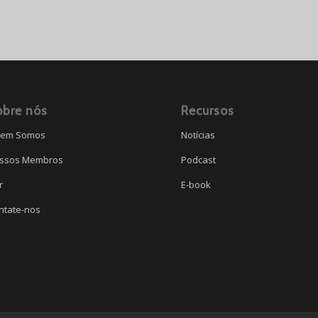
obre nós
Recursos
em Somos
Notícias
ssos Membros
Podcast
r
E-book
ntate-nos