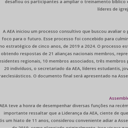
desafiou os participantes a ampliar o treinamento bíblico
líderes de igr
A AEA iniciou um processo consultivo que buscou avaliar o
foco para o futuro. Esse processo foi concebido para culm
no estratégico de cinco anos, de 2019 a 2024. O processo 
obtendo respostas de 21 alianças nacionais membros, repr
esidentes regionais, 10 membros associados, três membros 
20 indivíduos, o secretariado da AEA, líderes estudantis, jov
raeclesiásticos. O documento final será apresentado na Asse
Assemble
AEA teve a honra de desempenhar diversas funções na recém
importante ressaltar que a Liderança da AEA, ciente de que
ós um hiato de 11 anos, considerou conveniente adiar a Asse
de 2019, como planejado originalmente. Isso visava ga