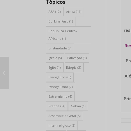
Tópicos
AEA
(12)
África
(11)
Burkina Faso
(1)
res
República Centro-
Africana
(1)
Re
cristandade
(7)
Igreja
(5)
Educação
(3)
Pr
Egito
(1)
Etiópia
(3)
Uma prescrição digital para a
Alé
indústria farmacêutica
Evangélicos
(6)
Evangelismo
(2)
Extremismo
(4)
Pri
Francês
(4)
Gabão
(1)
Assembleia Geral
(5)
Inter-religioso
(3)