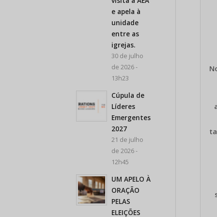
visita a AEA
e apela à
unidade
entre as
igrejas.
30 de julho
de 2026 -
No
13h23
Cúpula de
Líderes
Emergentes
2027
ta
21 de julho
de 2026 -
12h45
UM APELO À
ORAÇÃO
PELAS
ELEIÇÕES