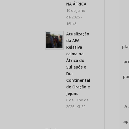
NA ÁFRICA
10 de julho
de 2026 -
16h45
Atualização
da AEA:
pla
Relativa
calma na
África do
pr
Sul após o
Dia
pa
Continental
de Oração e
Jejum.
6 de julho de
A 
2026 - 9h32
ap