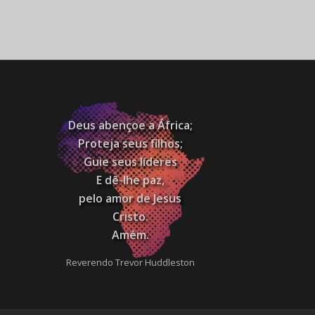
Deus abençoe a África;
Proteja seus filhos;
Guie seus líderes
E dê-lhe paz,
pelo amor de Jesus
Cristo.
Amém.
Reverendo Trevor Huddleston