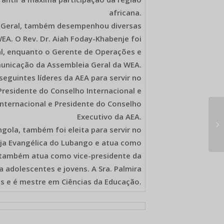
africana.
io-Geral, também desempenhou diversas
EA. O Rev. Dr. Aiah Foday-Khabenje foi
al, enquanto o Gerente de Operações e
municação da Assembleia Geral da WEA.
guintes líderes da AEA para servir no
 Presidente do Conselho Internacional e
Internacional e Presidente do Conselho
Executivo da AEA.
Al
ngola, também foi eleita para servir no
eja Evangélica do Lubango e atua como
a também atua como vice-presidente da
a adolescentes e jovens. A Sra. Palmira
os e é mestre em Ciências da Educação.