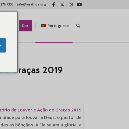
 276 7300
|
info@aeafrica.org
.
tate-nos
Dar
Portuguese
e
 de Graças 2019
tório de Louvor e Ação de Graças 2019
idade para louvar a Deus; o pastor de
as as bênçãos. A Ele sejam a glória, a