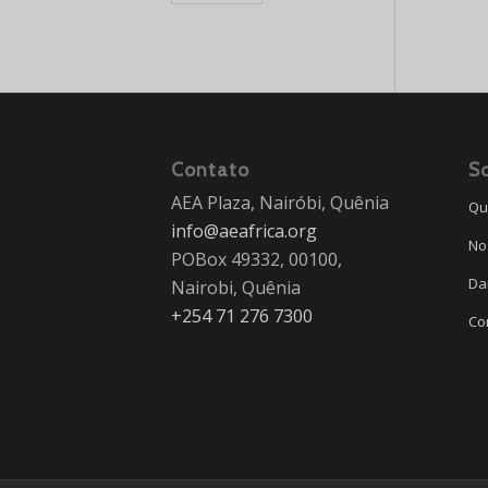
Contato
S
AEA Plaza, Nairóbi, Quênia
Qu
info@aeafrica.org
No
POBox 49332, 00100,
Da
Nairobi, Quênia
+254 71 276 7300
Co