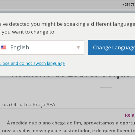
+254 71
've detected you might be speaking a different language
Lar
Quem Somos
Nossos Membros
Recursos
Con
 you want to change to:
English
Change Languag
Close and do not switch language
NOTÍCIAS
Relatório de Louvor e Ação
tura Oficial da Praça AEA
Rela
À medida que o ano chega ao fim, aproveitamos a oportun
nossas vidas, nosso guia e sustentador, e de quem fluem tod