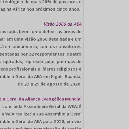
 e teológico de mais 20% de pastores e
ejas na África nos próximos cinco anos.
Visão 2066 da AEA
 passado, bem como definir as áreas de
inar em uma Visão 2066 detalhada e um
está em andamento, com os consultores
esentadas por 32 respondentes, quatro
projetados, representados por mais de
ens profissionais e líderes religiosos e
mbleia Geral da AEA em Kigali, Ruanda,
de 23 a 29 de agosto de 2020.
ia Geral da Aliança Evangélica Mundial
-concluída Assembleia Geral da WEA. É
 a WEA realizaria sua Assembleia Geral
mbleia Geral da AEA para 2020, em vez
rantir a máxima participação da região