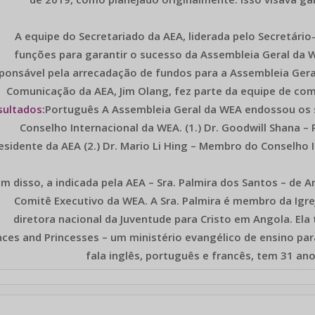
A equipe do Secretariado da AEA, liderada pelo Secretár
funções para garantir o sucesso da Assembleia Geral da W
ponsável pela arrecadação de fundos para a Assembleia Ger
Comunicação da AEA, Jim Olang, fez parte da equipe de co
sultados:
Português A Assembleia Geral da WEA endossou os se
Conselho Internacional da WEA. (1.) Dr. Goodwill Shana –
esidente da AEA (2.) Dr. Mario Li Hing – Membro do Conselho 
m disso, a indicada pela AEA – Sra. Palmira dos Santos – de A
Comitê Executivo da WEA. A Sra. Palmira é membro da Igr
diretora nacional da Juventude para Cristo em Angola. El
nces and Princesses – um ministério evangélico de ensino par
fala inglês, português e francês, tem 31 an