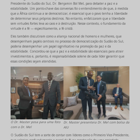
Presidente do Sudão do Sul, Dr. Benjamin Bol Mel, para debater a paz e a
estabilidade. Um ponto-chave das conversas foi o entendimento de que, à medida
que a África continua a se democratizar, é essencial que o povo tenha a liberdade
de determinar seus próprios destinos. No entanto, enfatizaram que a liberdade
sem virtudes fortes leva ao caos e à destruição. Nesse contexto, o fundamento da
virtude é a fé — especificamente, a fé cristã.
Eles também discutiram como a aliança nacional de homens e mulheres, que
desempenham papéis centrais no processo de democratização do Sudão do Sul,
poderia desempenhar um papel significativo na promoção da paz e da
estabilidade. Concordou-se que a paz e a estabilidade são essenciais para atrair
investimentos e, portanto, é responsabilidade solene de cada líder garantir que
essas condições sejam atendidas.
O Dr. Master posa para uma foto
Dr. Master presenteia Dr. Mel com bolsa da
com o Dr. Mel
AIU
O Sudão do Sul tem a sorte de contar com líderes como o Primeiro Vice-Presidente,
que valoriza profundamente o papel da fé na construção de uma sociedade