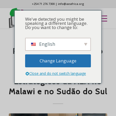
+254 71 276 7300
|
info@aeafrica.org
We've detected you might be
speaking a different language.
Do you want to change to:
English
APRESENTOU
,
NOTÍCIAS
Promovendo uma Visão
Compartilhada:
Change Language
Engajamentos
Close and do not switch language
Estratégicos da AEA no
Malawi e no Sudão do Sul