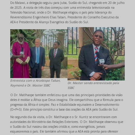
Do Malawi, a delegação seguiu para Juba, Sudão do Sul, chegando em 20 de julho
de 2025. A visita de três dias começou com uma entrevista televisionada na
Televisão Nacional, onde o Dr. Matlhaope elogiou o país pela liderança do
Reverendíssimo Engenheiro Elias Taban, Presidente do Conselho Executivo da
AEA e Presidente da Aliança Evangélica do Sudão do Sul.
Entrevista com o Arcebispo Taban,
Dr. Master sendo entrevistado pela
Raymond e Dr. Master SSBC
SSBC
O Dr. Matlhaope também enfatizou que uma das principais prioridades da visão
deles é moldar a África que Deus imagina. Ele compartilhou que a fórmula para o
progresso da África é simples: Paz e Estabilidade equivalem a Desenvolvimento
(D=P+S). Este princípio constitui a base das orações da AEA pelo Sudão do Sul.
No segundo dia da visita, o Dr. Matlhaope e o Sr. Kuntz se encontraram com
autoridades do Ministério das Relações Exteriores. O Dr. Matlhaope observou que
o Sudão do Sul nasceu das orações cristãs e, como evangélicos, jamais
esqueceremos o país. Ele também afirmou que a AEA está pronta para oferecer