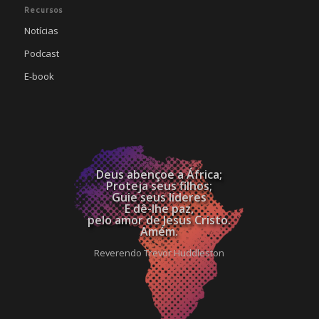
Recursos
Notícias
Podcast
E-book
Deus abençoe a África;
Proteja seus filhos;
Guie seus líderes
E dê-lhe paz,
pelo amor de Jesus Cristo.
Amém.
Reverendo Trevor Huddleston