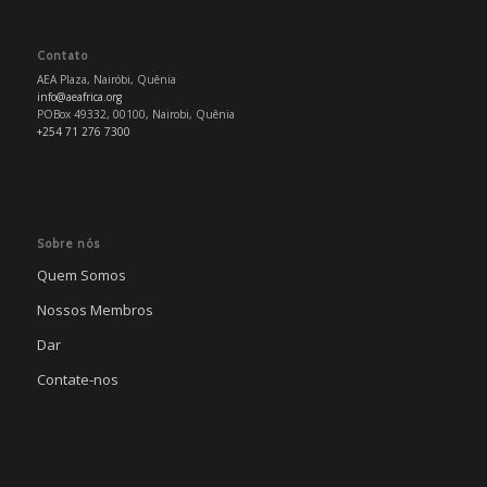
Contato
AEA Plaza, Nairóbi, Quênia
info@aeafrica.org
POBox 49332, 00100, Nairobi, Quênia
+254 71 276 7300
Sobre nós
Quem Somos
Nossos Membros
Dar
Contate-nos