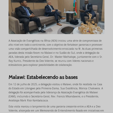
A Associação de Evangélicos na África (AEA) iniciou uma série de compromissos de
alto nível em todo o continente, com o objetivo de fortalecer parcerias e promover
uma visão compartilhada de desenvolvimento enraizada na fé. As duas primeiras
paradas desta missão foram no Malawi e no Sudão do Sul, onde a delegação da
AEA, liderada pelo Secretário-Geral, Dr. Master Mathalope, juntamente com o Sr.
Ray Kuntz, Presidente da Deo Volente, se reuniu com líderes nacionais e
eclesiásticos para explorar possibilidades de colaboração.
Malawi: Estabelecendo as bases
Em 12 de julho de 2025, a delegação visitou o Malawi, onde foi recebida na Casa
do Estado em Lilongwe pela Primeira-Dama, Sua Excelência, Monica Chakwera. A
delegação foi acompanhada pela liderança da Associação Evangélica do Malawi
(EAM), incluindo o Secretário-Geral, Rev. Francis Mkandawire, e o Presidente,
Arcebispo Mark Rice Kambalazaza.
Esta visita marcou o lançamento de uma parceria crescente entre a AEA e a Deo
Volente, alicerçada em um Memorando de Entendimento focado em iniciativas em