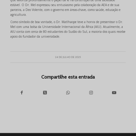
estável. O Dr. Mel expressou seu entusiasmo pela colaboração da AEA e de sua
parceira, a Deo Volente, com o governo em áreas-chave, como saúde, educação e
agricultura.
Como símbolo de boa vontade, o Dr. Matlhaope teve a honra de presentear o Dr.
Mel com uma bolsa da Universidade Internacional da África (AIU). Atualmente, a
AIU conta com cerca de 80 estudantes do Sudão do Sul, a maioria dos quais recebe
apoio do fundador da universidade.
24 DE JULHO DE 2025
Compartilhe esta entrada