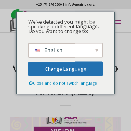
+254 71 276 7300
|
info@aeafrica.org
We've detected you might be
speaking a different language.
Do you want to change to:
English
NOTÍCIAS
UNIDOS EM MISSÃO: A
VISÃO DA ASSOCIAÇÃO
Change Language
DE EVANGÉLICOS NA
Close and do not switch language
ÁFRICA (AEA)