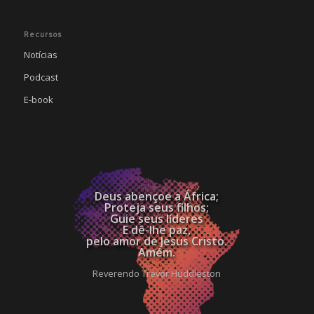
Recursos
Notícias
Podcast
E-book
Deus abençoe a África;
Proteja seus filhos;
Guie seus líderes
E dê-lhe paz,
pelo amor de Jesus Cristo.
Amém.
Reverendo Trevor Huddleston