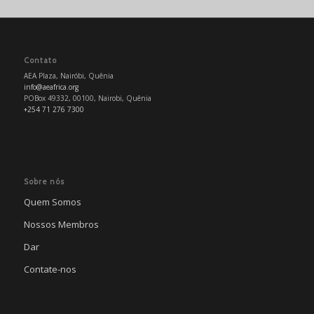
Contato
AEA Plaza, Nairóbi, Quênia
info@aeafrica.org
POBox 49332, 00100, Nairobi, Quênia
+254 71 276 7300
Sobre nós
Quem Somos
Nossos Membros
Dar
Contate-nos