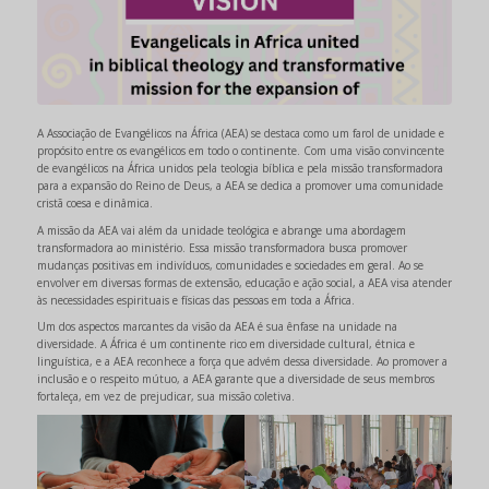
A Associação de Evangélicos na África (AEA) se destaca como um farol de unidade e
propósito entre os evangélicos em todo o continente. Com uma visão convincente
de evangélicos na África unidos pela teologia bíblica e pela missão transformadora
para a expansão do Reino de Deus, a AEA se dedica a promover uma comunidade
cristã coesa e dinâmica.
A missão da AEA vai além da unidade teológica e abrange uma abordagem
transformadora ao ministério. Essa missão transformadora busca promover
mudanças positivas em indivíduos, comunidades e sociedades em geral. Ao se
envolver em diversas formas de extensão, educação e ação social, a AEA visa atender
às necessidades espirituais e físicas das pessoas em toda a África.
Um dos aspectos marcantes da visão da AEA é sua ênfase na unidade na
diversidade. A África é um continente rico em diversidade cultural, étnica e
linguística, e a AEA reconhece a força que advém dessa diversidade. Ao promover a
inclusão e o respeito mútuo, a AEA garante que a diversidade de seus membros
fortaleça, em vez de prejudicar, sua missão coletiva.