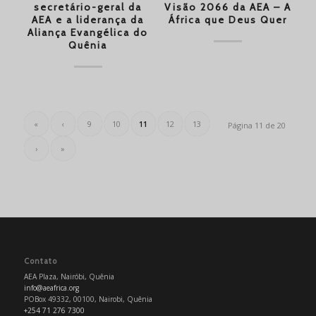
secretário-geral da
Visão 2066 da AEA – A
AEA e a liderança da
África que Deus Quer
Aliança Evangélica do
Quênia
«
‹
9
10
11
12
13
Página 11 de 20
›
»
Contato
AEA Plaza, Nairóbi, Quênia
info@aeafrica.org
POBox 49332, 00100, Nairobi, Quênia
+254 71 276 7300