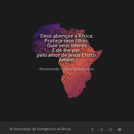
Deus abençoe a África;
Proteja seus filhos;
Guie seus líderes
E dê-lhe paz,
pelo amor de Jesus Cristo.
Amém.
Reverendo Trevor Huddleston
© Associação de Evangélicos na África