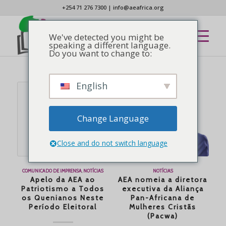
+254 71 276 7300
|
info@aeafrica.org
We've detected you might be
speaking a different language.
Do you want to change to:
English
Change Language
Close and do not switch language
NOTÍCIAS
COMUNICADO DE IMPRENSA
,
NOTÍCIAS
AEA nomeia a diretora
Apelo da AEA ao
executiva da Aliança
Patriotismo a Todos
Pan-Africana de
os Quenianos Neste
Mulheres Cristãs
Período Eleitoral
(Pacwa)