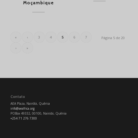
Moçambique
«
‹
3
4
5
6
7
Página 5 de 20
›
»
Contato
AEA Plaza, Nairóbi, Quênia
info@aeafrica.org
POBox 49332, 00100, Nairobi, Quênia
+254 71 276 7300