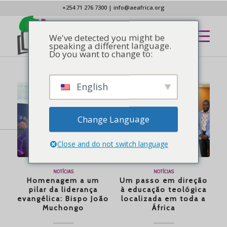
+254 71 276 7300
|
info@aeafrica.org
We've detected you might be
speaking a different language.
Do you want to change to:
English
Change Language
Close and do not switch language
NOTÍCIAS
NOTÍCIAS
Homenagem a um
Um passo em direção
pilar da liderança
à educação teológica
evangélica: Bispo João
localizada em toda a
Muchongo
África