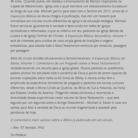
40 anos. Quando jovem, ele recebeu o ensinamento de Martyn Lloyd-Jones na
Capela de Westminster, igreja com a qual manteve um relacionamento duradouro
ao longo de sua vida. Michael partiu para estar com o Senhor em 2017, antes de
A
Exposição Bíblica do Ramo
chegou à publicação, mas era um homem que
ministrava em círculos muito diferentes da igreja e da educação teológica. Michael
Eaton sentia-se igualmente à vontade e bem-vindo em redes de igrejas
carismáticas e reformadas, o que se refletiu em seu pastoreio da Igreja Batista de
Lusaka e da Igreja Central de Chrisco.
A Exposição Bíblica Secundária, Volume 1
será de interesse para cristãos de uma ampla gama de tradições e origens
eclesiásticas, pois aborda todo o Novo Testamento versículo por versículo, passagem
por passagem.
Além de cruzar divisões educacionais e denominacionais,
A Exposição Bíblica do
Ramo, Volume 1: Comentário de um Pregador sobre o Novo Testamento
é
verdadeiramente um recurso para a igreja global. Poucos pastores ou acadêmicos
podem afirmar ter estudado todo o conselho de Deus a ponto de serem capazes de
escrever exposições sobre todos os 66 livros da Bíblia, e menos ainda têm a
amplitude da experiência ministerial de pregação e pastoreio em tantas culturas
diferentes, desde o Reino Unido ao Quênia; da África do Sul à Holanda; da Índia
aos Estados Unidos da América. Pregando nesses contextos e recorrendo à
diversidade dessas experiências neste volume do Novo Testamento – que será
seguido por um segundo sobre o Antigo Testamento – Michael A. Eaton é uma voz
valiosa para falar a verdade de Deus ao mundo fragmentado e assolado pela
pandemia de hoje.
O comentário mais valioso sobre a Bíblia já publicado em um século.
—Rev. RT Kendall, PhD
Do Prefácio