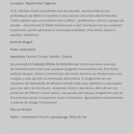
Fundador, Newfrontiers Together
O Dr. Michael Eaton é profundo sem ser pesado, aventurando-se nas
profundezas da Bíblia e trazendo à tona valores até então desconhecidos.
Todos aqueles que se envolvem com a Bíblia – professores, alunos e grupos de
estudo – encontrarão
O Ramo
Interessante e útil; Escrituras em seu contexto
tradicional, porém aplicáveis à contemporaneidade. Uma ótima adição a
qualquer biblioteca.
Jeremias Mugala
Pastor responsável,
Assembleia Central Chrisco, Nairóbi, Quênia
Na produção
A Exposição Bíblica do Ramo
Michael Eaton escreveu uma das
ferramentas mais úteis que qualquer pregador ou estudioso das Escrituras
poderia desejar. Muitos comentários são muito técnicos ou tendenciosos em
relação a uma opinião ou inclinação doutrinária. É revigorante ter um
estudioso da habilidade de Michael usando toda essa sabedoria e percepção
para nos abrir as Escrituras, revelando Cristo e Seu Reino. Além de ser um
professor de Efésios 4 para tantos, sua paixão por equipar pregadores com as
ferramentas certas transparece neste comentário. Aguardamos ansiosamente
o volume do Antigo Testamento!
Marcus Herbert
Pastor, Cornerstone Church, Joanesburgo, África do Sul