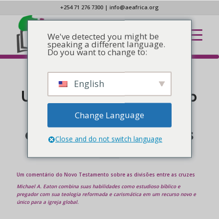
+254 71 276 7300
|
info@aeafrica.org
We've detected you might be
speaking a different language.
Do you want to change to:
English
NOTÍCIAS
Um comentário do Novo
Testamento sobre as
Change Language
divisões entre as cruzes
Close and do not switch language
Um comentário do Novo Testamento sobre as divisões entre as cruzes
Michael A. Eaton combina suas habilidades como estudioso bíblico e
pregador com sua teologia reformada e carismática em um recurso novo e
único para a igreja global.