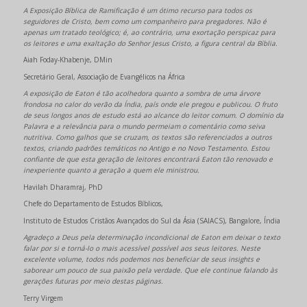
A Exposição Bíblica de Ramificação é um ótimo recurso para todos os
seguidores de Cristo, bem como um companheiro para pregadores. Não é
apenas um tratado teológico; é, ao contrário, uma exortação perspicaz para
os leitores e uma exaltação do Senhor Jesus Cristo, a figura central da Bíblia.
Aiah Foday-Khabenje, DMin
Secretário Geral, Associação de Evangélicos na África
A exposição de Eaton é tão acolhedora quanto a sombra de uma árvore
frondosa no calor do verão da Índia, país onde ele pregou e publicou. O fruto
de seus longos anos de estudo está ao alcance do leitor comum. O domínio da
Palavra e a relevância para o mundo permeiam o comentário como seiva
nutritiva. Como galhos que se cruzam, os textos são referenciados a outros
textos, criando padrões temáticos no Antigo e no Novo Testamento. Estou
confiante de que esta geração de leitores encontrará Eaton tão renovado e
inexperiente quanto a geração a quem ele ministrou.
Havilah Dharamraj, PhD
Chefe do Departamento de Estudos Bíblicos,
Instituto de Estudos Cristãos Avançados do Sul da Ásia (SAIACS), Bangalore, Índia
Agradeço a Deus pela determinação incondicional de Eaton em deixar o texto
falar por si e torná-lo o mais acessível possível aos seus leitores. Neste
excelente volume, todos nós podemos nos beneficiar de seus insights e
saborear um pouco de sua paixão pela verdade. Que ele continue falando às
gerações futuras por meio destas páginas.
Terry Virgem