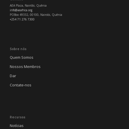
AEA Plaza, Nairóbi, Quênia
info@aeafrica.org
POBox 49332, 00100, Nairobi, Quênia
+254 71 276 7300
Sobre nós
Quem Somos
Nossos Membros
Dar
Contate-nos
Recursos
Notícias