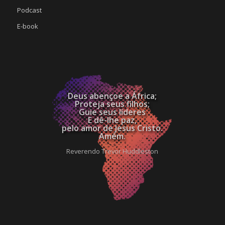
Podcast
E-book
Deus abençoe a África;
Proteja seus filhos;
Guie seus líderes
E dê-lhe paz,
pelo amor de Jesus Cristo.
Amém.
Reverendo Trevor Huddleston