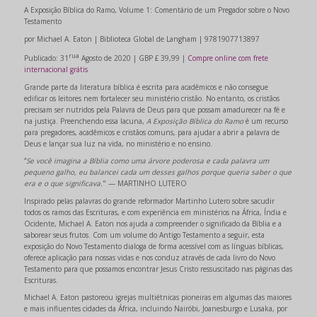
A Exposição Bíblica do Ramo, Volume 1: Comentário de um Pregador sobre o Novo
Testamento
por Michael A. Eaton | Biblioteca Global de Langham | 9781907713897
rua
Publicado: 31
Agosto de 2020 | GBP £ 39,99 |
Compre online com frete
internacional grátis
Grande parte da literatura bíblica é escrita para acadêmicos e não consegue
edificar os leitores nem fortalecer seu ministério cristão. No entanto, os cristãos
precisam ser nutridos pela Palavra de Deus para que possam amadurecer na fé e
na justiça. Preenchendo essa lacuna,
A Exposição Bíblica do Ramo
é um recurso
para pregadores, acadêmicos e cristãos comuns, para ajudar a abrir a palavra de
Deus e lançar sua luz na vida, no ministério e no ensino.
“
Se você imagina a Bíblia como uma árvore poderosa e cada palavra um
pequeno galho, eu balancei cada um desses galhos porque queria saber o que
era e o que significava.
" — MARTINHO LUTERO
Inspirado pelas palavras do grande reformador Martinho Lutero sobre sacudir
todos os ramos das Escrituras, e com experiência em ministérios na África, Índia e
Ocidente, Michael A. Eaton nos ajuda a compreender o significado da Bíblia e a
saborear seus frutos. Com um volume do Antigo Testamento a seguir, esta
exposição do Novo Testamento dialoga de forma acessível com as línguas bíblicas,
oferece aplicação para nossas vidas e nos conduz através de cada livro do Novo
Testamento para que possamos encontrar Jesus Cristo ressuscitado nas páginas das
Escrituras.
Michael A. Eaton pastoreou igrejas multiétnicas pioneiras em algumas das maiores
e mais influentes cidades da África, incluindo Nairóbi, Joanesburgo e Lusaka, por