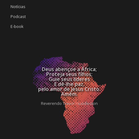
Notícias
Podcast
E-book
Deus abençoe a África;
Proteja seus filhos;
Guie seus líderes
E dê-lhe paz,
pelo amor de Jesus Cristo.
Amém.
Reverendo Trevor Huddleston