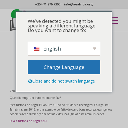
+254 71 276 7300
|
info@aeafrica.org
We've detected you might be
speaking a different language.
Do you want to change to:
English
NOTÍCIAS
Como um livro faz a
diferença
Change Language
Close and do not switch language
Como você mede o impacto de um livro?
Que diferença um livro realmente faz?
Esta história de Edgar Pillar, um aluno do St Mark's Theological College, na
Tanzânia, em 2013, é um exemplo perfeito de como bons recursos evangélicos
podem fazer a diferença em nossas vidas, nas igrejas e nas comunidades.
Leia a história de Edgar aqui.