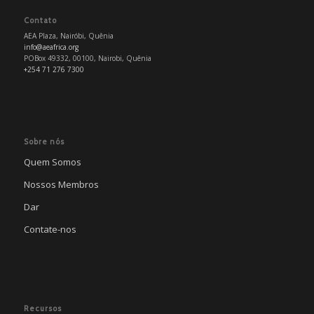
Contato
AEA Plaza, Nairóbi, Quênia
info@aeafrica.org
POBox 49332, 00100, Nairobi, Quênia
+254 71 276 7300
Sobre nós
Quem Somos
Nossos Membros
Dar
Contate-nos
Recursos