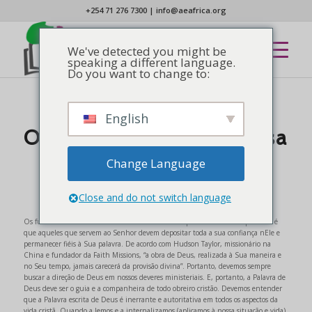
+254 71 276 7300
|
info@aeafrica.org
We've detected you might be
speaking a different language.
Do you want to change to:
English
AFROSCÓPIO
,
NOTÍCIAS
Os fundamentos da nossa
fé e serviço cristão
Change Language
Close and do not switch language
Os fundamentos da nossa fé cristã baseiam-se em quatro verdades: a primeira é
que aqueles que servem ao Senhor devem depositar toda a sua confiança nEle e
permanecer fiéis à Sua palavra. De acordo com Hudson Taylor, missionário na
China e fundador da Faith Missions, “a obra de Deus, realizada à Sua maneira e
no Seu tempo, jamais carecerá da provisão divina”. Portanto, devemos sempre
buscar a direção de Deus em nossos deveres ministeriais. E, portanto, a Palavra de
Deus deve ser o guia e a companheira de todo obreiro cristão. Devemos entender
que a Palavra escrita de Deus é inerrante e autoritativa em todos os aspectos da
vida cristã. Quando a lemos e a internalizamos (aplicamos à nossa situação e vida),