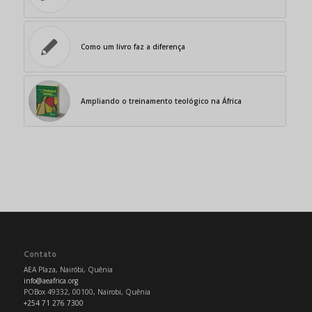
Como um livro faz a diferença
Ampliando o treinamento teológico na África
Contato
AEA Plaza, Nairóbi, Quênia
info@aeafrica.org
POBox 49332, 00100, Nairobi, Quênia
+254 71 276 7300