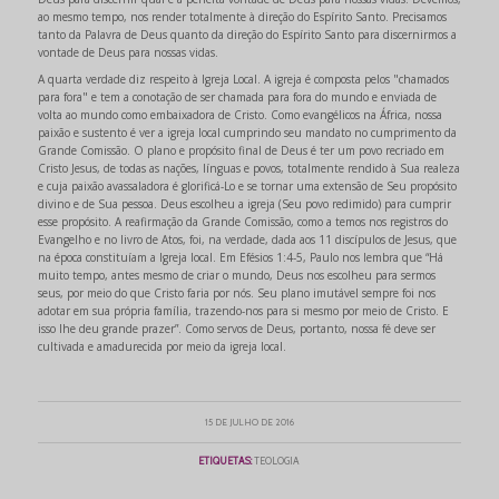
ao mesmo tempo, nos render totalmente à direção do Espírito Santo. Precisamos
tanto da Palavra de Deus quanto da direção do Espírito Santo para discernirmos a
vontade de Deus para nossas vidas.
A quarta verdade diz respeito à Igreja Local. A igreja é composta pelos "chamados
para fora" e tem a conotação de ser chamada para fora do mundo e enviada de
volta ao mundo como embaixadora de Cristo. Como evangélicos na África, nossa
paixão e sustento é ver a igreja local cumprindo seu mandato no cumprimento da
Grande Comissão. O plano e propósito final de Deus é ter um povo recriado em
Cristo Jesus, de todas as nações, línguas e povos, totalmente rendido à Sua realeza
e cuja paixão avassaladora é glorificá-Lo e se tornar uma extensão de Seu propósito
divino e de Sua pessoa. Deus escolheu a igreja (Seu povo redimido) para cumprir
esse propósito. A reafirmação da Grande Comissão, como a temos nos registros do
Evangelho e no livro de Atos, foi, na verdade, dada aos 11 discípulos de Jesus, que
na época constituíam a Igreja local. Em Efésios 1:4-5, Paulo nos lembra que “Há
muito tempo, antes mesmo de criar o mundo, Deus nos escolheu para sermos
seus, por meio do que Cristo faria por nós. Seu plano imutável sempre foi nos
adotar em sua própria família, trazendo-nos para si mesmo por meio de Cristo. E
isso lhe deu grande prazer”. Como servos de Deus, portanto, nossa fé deve ser
cultivada e amadurecida por meio da igreja local.
15 DE JULHO DE 2016
ETIQUETAS:
TEOLOGIA