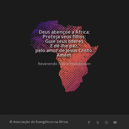
Deus abençoe a África;
Proteja seus filhos;
Guie seus líderes
E dê-lhe paz,
pelo amor de Jesus Cristo.
Amém.
Reverendo Trevor Huddleston
© Associação de Evangélicos na África