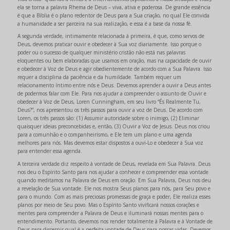
ela se torna a palavra Rhema de Deus – viva, ativa e poderosa. De grande essência
é que a Bíblia é o plano redentor de Deus para a Sua criação, no qual Ele convida
a humanidade a ser parceira na sua realização, e essa é a base da nossa fé.
A segunda verdade, intimamente relacionada à primeira, é que, como servos de
Deus, devemos praticar ouvir e obedecer à Sua voz diariamente. Isso porque o
poder ou o sucesso de qualquer ministério cristão não está nas palavras
eloquentes ou bem elaboradas que usamos em oração, mas na capacidade de ouvir
e obedecer à Voz de Deus e agir obedientemente de acordo com a Sua Palavra. Isso
requer a disciplina da paciência e da humildade. Também requer um
relacionamento íntimo entre nós e Deus. Devemos aprender a ouvir a Deus antes
de podermos falar com Ele. Para nos ajudar a compreender o assunto de Ouvir e
obedecer à Voz de Deus, Loren Cunningham, em seu livro “És Realmente Tu,
Deus?”, nos apresentou os três passos para ouvir a voz de Deus. De acordo com
Loren, os três passos são: (1) Assumir autoridade sobre o inimigo, (2) Eliminar
quaisquer ideias preconcebidas e, então, (3) Ouvir a Voz de Jesus. Deus nos criou
para a comunhão e o companheirismo, e Ele tem um plano e uma agenda
melhores para nós. Mas devemos estar dispostos a ouvi-Lo e obedecer à Sua voz
para entender essa agenda.
A terceira verdade diz respeito à vontade de Deus, revelada em Sua Palavra. Deus
nos deu o Espírito Santo para nos ajudar a conhecer e compreender essa vontade
quando meditamos na Palavra de Deus em oração. Em Sua Palavra, Deus nos deu
a revelação de Sua vontade. Ele nos mostra Seus planos para nós, para Seu povo e
para o mundo. Com as mais preciosas promessas de graça e poder, Ele realiza esses
planos por meio de Seu povo. Mas o Espírito Santo vivificará nossos corações e
mentes para compreender a Palavra de Deus e iluminará nossas mentes para o
entendimento. Portanto, devemos nos render totalmente à Palavra e à Vontade de
Deus para discernir qual é a perfeita vontade de Deus para nossas vidas. Devemos,